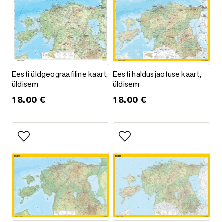
Eesti üldgeograafiline kaart, üldisem
Eesti haldusjaotuse kaart, üldi
Eesti üldgeograafiline kaart,
Eesti haldusjaotuse kaart,
üldisem
üldisem
18.00
€
18.00
€
Lisa lemmikutesse
Lisa lemmikutesse