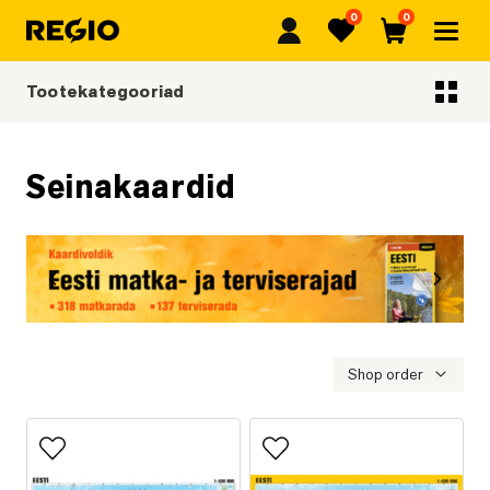
0
0
Regio
Lemmikud
Ostukorv
Tootekategooriad
Tootekategooriad
Seinakaardid
Eelmine
Järgmi
Eesti matka- ja terviserajad
Shop order
Lisa lemmikutesse
Lisa lemmikutesse