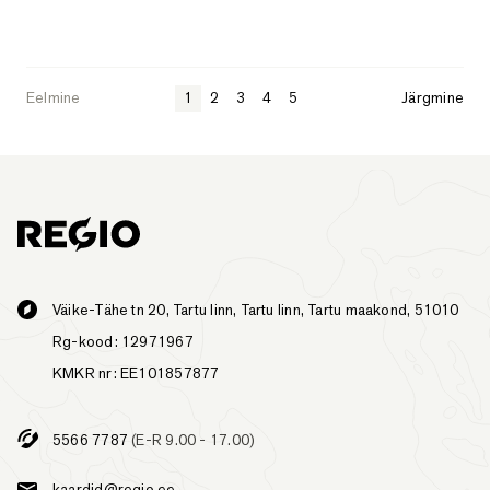
Eelmine
1
2
3
4
5
Järgmine
Väike-Tähe tn 20, Tartu linn, Tartu linn, Tartu maakond, 51010
Rg-kood: 12971967
KMKR nr: EE101857877
5566 7787
(E-R 9.00 - 17.00)
kaardid@regio.ee