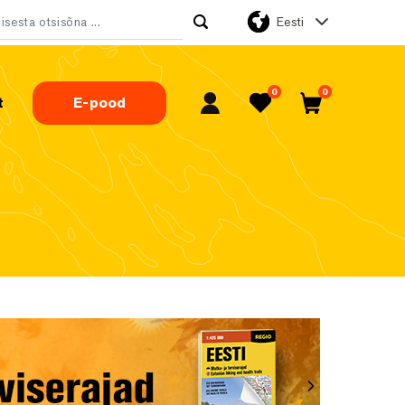
Eesti
tsi:
0
0
t
E-pood
Minu konto
Lemmikud
Ostukorv
Järgmine