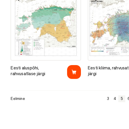
Lisa lemmikutesse
Lisa lemmikutess
Eesti aluspõhi, rahvusatlase järgi
Eesti kliima, rahvusat
Eesti aluspõhi,
Eesti kliima, rahvusa
rahvusatlase järgi
järgi
Eelmine
3
4
5