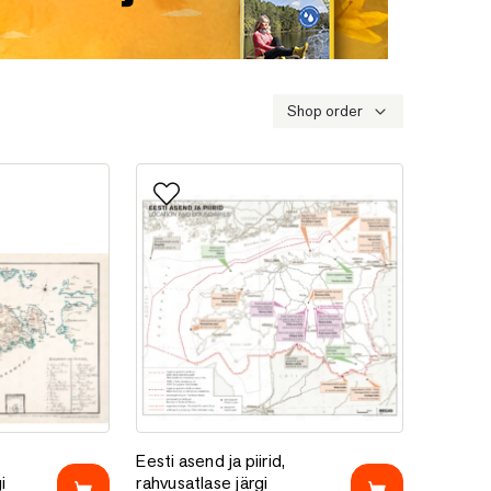
Shop order
e
Lisa lemmikutesse
emaa atlase järgi
Eesti asend ja piirid, rahvusatlase järgi
Eesti asend ja piirid,
i
rahvusatlase järgi