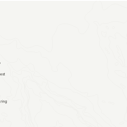
o
test
ring
s