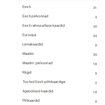
Eesti
31
Eesti piirkonnad
4
Eesti rahvusatlase kaardid
30
Euroopa
24
Linnakaardid
8
Maailm
20
Maailm: piirkonnad
18
Riigid
9
Tooted Eesti põhikaardiga
2
Ajaloolised kaardid
18
Piltkaardid
8