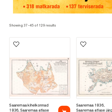
Eesti matka- ja terviserajad
Showing 37–45 of 129 results
Lisa lemmikutesse
Lisa lemmikutess
Saaremaa kihelkonnad 1836, Saaremaa atlase järgi
Saaremaa 1836, Saar
Saaremaa kihelkonnad
Saaremaa 1836,
1836, Saaremaa atlase
Saaremaa atlase järg