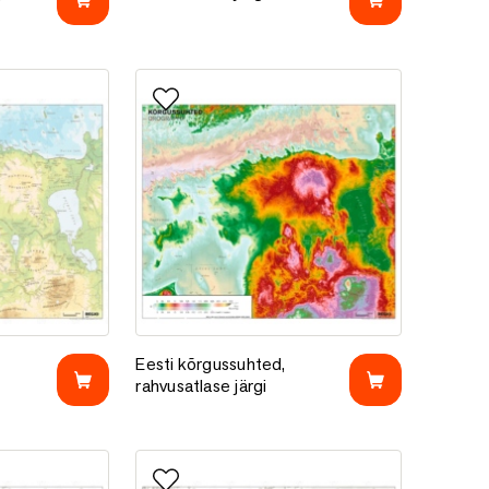
e
Lisa lemmikutesse
satlase järgi
Eesti kõrgussuhted, rahvusatlase järgi
Eesti kõrgussuhted,
rahvusatlase järgi