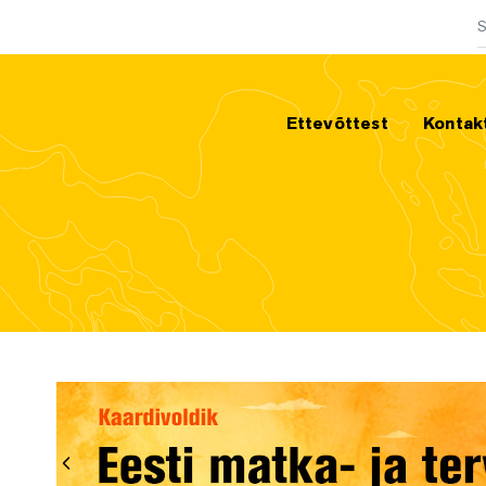
O
Ettevõttest
Kontak
Eelmine