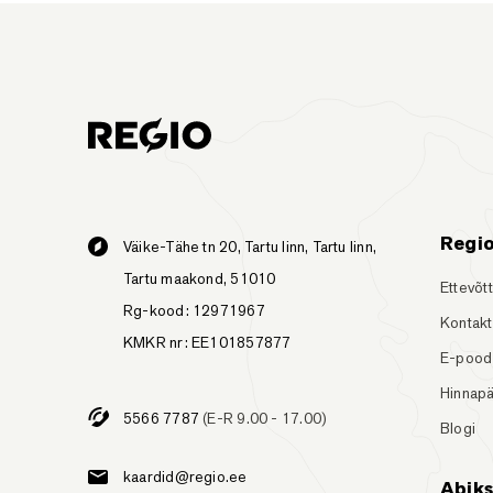
Regi
Väike-Tähe tn 20, Tartu linn, Tartu linn,
Tartu maakond, 51010
Ettevõt
Rg-kood: 12971967
Kontakt
KMKR nr: EE101857877
E-pood
Hinnapä
5566 7787
(E-R 9.00 - 17.00)
Blogi
kaardid@regio.ee
Abik