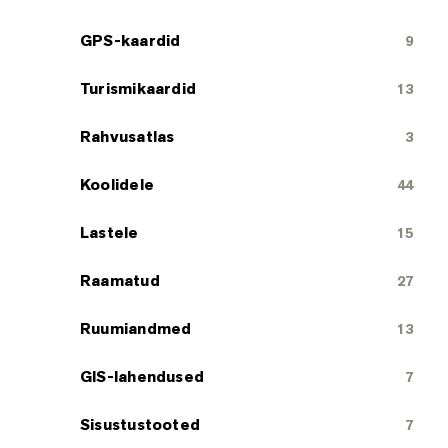
GPS-kaardid
9
Turismikaardid
13
Rahvusatlas
3
Koolidele
44
Lastele
15
Raamatud
27
Ruumiandmed
13
GIS-lahendused
7
Sisustustooted
7