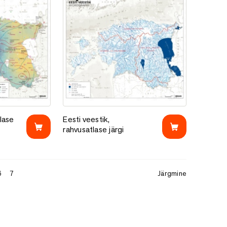
e
Lisa lemmikutesse
lase järgi
Eesti veestik, rahvusatlase järgi
tlase
Eesti veestik,
rahvusatlase järgi
6
7
Järgmine