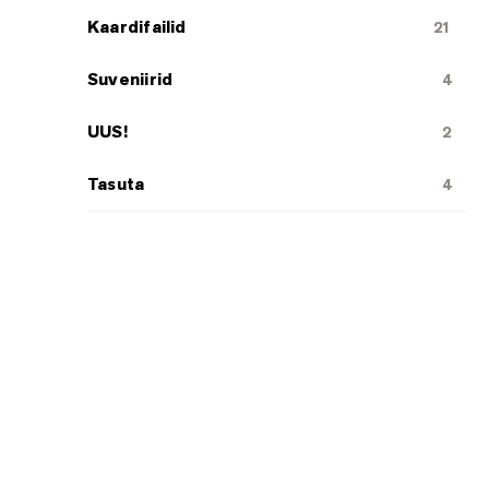
Kaardifailid
21
Suveniirid
4
UUS!
2
Tasuta
4