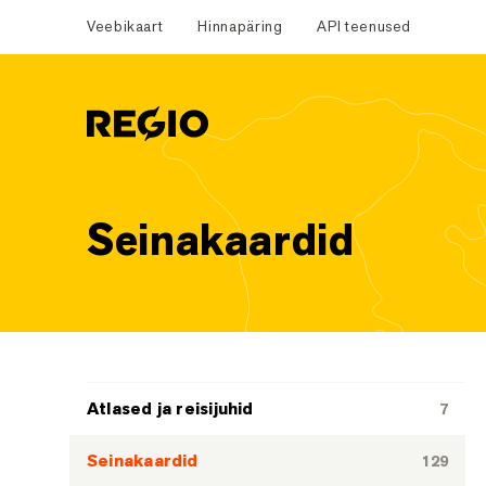
Veebikaart
Hinnapäring
API teenused
Regio
Seinakaardid
Tootekategooriad
Atlased ja reisijuhid
7
Seinakaardid
129