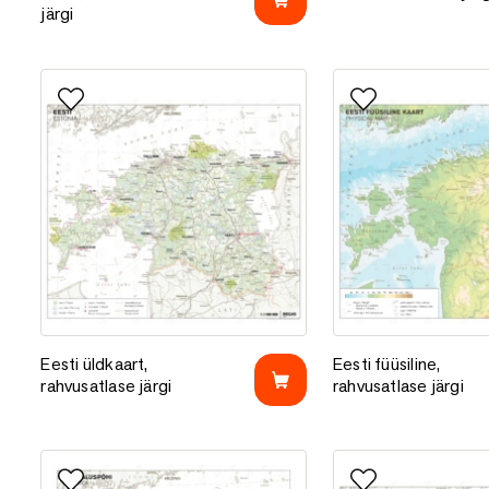
järgi
Lisa lemmikutesse
Lisa lemmikutess
Eesti üldkaart, rahvusatlase järgi
Eesti füüsiline, rahvu
Eesti üldkaart,
Eesti füüsiline,
rahvusatlase järgi
rahvusatlase järgi