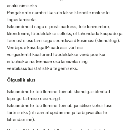
analüüsimiseks.
Pangakonto numbrit kasutatakse kliendile maksete
tagastamiseks.
Isikuandmeid nagu e-posti aadress, telefoninumber,
kliendi nimi, töödeldakse selleks, et lahendada kaupade ja
teenuste osutamisega seonduvaid küsimusi (klienditugi).
Veebipoe kasutaja IP-aadressi või teisi
võrguidentifikaatoreid töödeldakse veebipoe kui
infoühiskonna teenuse osutamiseks ning
veebikasutusstatistika tegemiseks.
Õiguslik alus
Isikuandmete töötlemine toimub kliendiga sõlmitud
lepingu täitmise eesmärgil.
Isikuandmete töötlemine toimub juriidilise kohustuse
täitmiseks (nt raamatupidamine ja tarbijavaidluste
lahendamine).