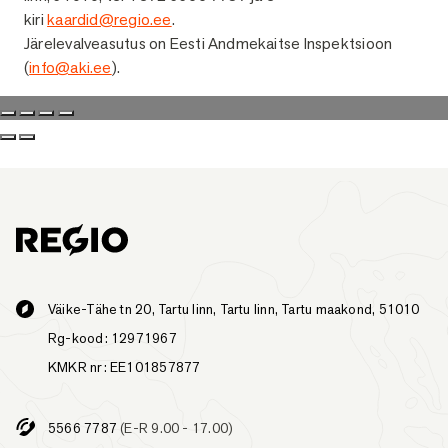
kiri
kaardid@regio.ee
.
Järelevalveasutus on Eesti Andmekaitse Inspektsioon
(
info@aki.ee
).
Väike-Tähe tn 20, Tartu linn, Tartu linn, Tartu maakond, 51010
Rg-kood: 12971967
KMKR nr: EE101857877
5566 7787
(E-R 9.00 - 17.00)