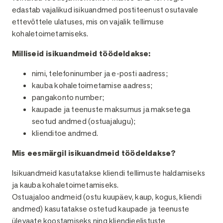
edastab vajalikud isikuandmed postiteenust osutavale
ettevõttele ulatuses, mis on vajalik tellimuse
kohaletoimetamiseks.
Milliseid isikuandmeid töödeldakse:
nimi, telefoninumber ja e-posti aadress;
kauba kohaletoimetamise aadress;
pangakonto number;
kaupade ja teenuste maksumus ja maksetega
seotud andmed (ostuajalugu);
klienditoe andmed.
Mis eesmärgil isikuandmeid töödeldakse?
Isikuandmeid kasutatakse kliendi tellimuste haldamiseks
ja kauba kohaletoimetamiseks.
Ostuajaloo andmeid (ostu kuupäev, kaup, kogus, kliendi
andmed) kasutatakse ostetud kaupade ja teenuste
ülevaate koostamiseks ning kliendieelistuste