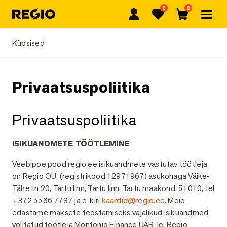
0
0
Regio
Lemmikud
Ostukorv
Küpsised
Privaatsuspoliitika
Privaatsuspoliitika
ISIKUANDMETE TÖÖTLEMINE
Veebipoe pood.regio.ee isikuandmete vastutav töötleja
on Regio OÜ (registrikood 12971967) asukohaga Väike-
Tähe tn 20, Tartu linn, Tartu linn, Tartu maakond, 51010, tel
+372 5566 7787 ja e-kiri
kaardid@regio.ee
. Meie
edastame maksete teostamiseks vajalikud isikuandmed
volitatud töötleja Montonio Finance UAB-le. Regio