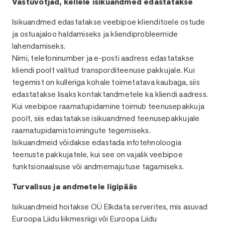
Vastuvõtjad, kellele isikuandmed edastatakse
Isikuandmed edastatakse veebipoe klienditoele ostude
ja ostuajaloo haldamiseks ja kliendiprobleemide
lahendamiseks.
Nimi, telefoninumber ja e-posti aadress edastatakse
kliendi poolt valitud transporditeenuse pakkujale. Kui
tegemist on kulleriga kohale toimetatava kaubaga, siis
edastatakse lisaks kontaktandmetele ka kliendi aadress.
Kui veebipoe raamatupidamine toimub teenusepakkuja
poolt, siis edastatakse isikuandmed teenusepakkujale
raamatupidamistoimingute tegemiseks.
Isikuandmeid võidakse edastada infotehnoloogia
teenuste pakkujatele, kui see on vajalik veebipoe
funktsionaalsuse või andmemajutuse tagamiseks.
Turvalisus ja andmetele ligipääs
Isikuandmeid hoitakse OÜ Elkdata serverites, mis asuvad
Euroopa Liidu liikmesriigi või Euroopa Liidu