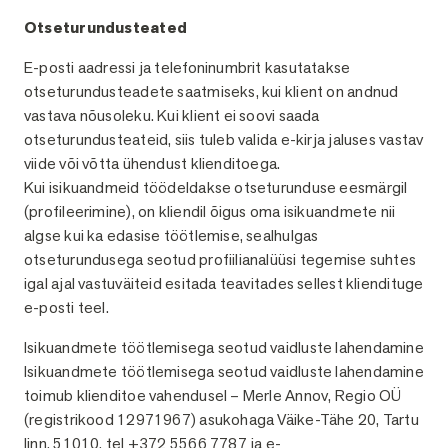
Otseturundusteated
E-posti aadressi ja telefoninumbrit kasutatakse
otseturundusteadete saatmiseks, kui klient on andnud
vastava nõusoleku. Kui klient ei soovi saada
otseturundusteateid, siis tuleb valida e-kirja jaluses vastav
viide või võtta ühendust klienditoega.
Kui isikuandmeid töödeldakse otseturunduse eesmärgil
(profileerimine), on kliendil õigus oma isikuandmete nii
algse kui ka edasise töötlemise, sealhulgas
otseturundusega seotud profiilianalüüsi tegemise suhtes
igal ajal vastuväiteid esitada teavitades sellest kliendituge
e-posti teel.
Isikuandmete töötlemisega seotud vaidluste lahendamine
Isikuandmete töötlemisega seotud vaidluste lahendamine
toimub klienditoe vahendusel – Merle Annov, Regio OÜ
(registrikood 12971967) asukohaga Väike-Tähe 20, Tartu
linn, 51010, tel +372 5566 7787 ja e-