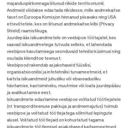
majanduspiirkonnaga liitunud riikide territooriumil.
Andmeid võidakse edastada riikidesse, mille andmekaitse
taset on Euroopa Komisjon hinnanud piisavaks ning USA
ettevõtetele, kes on liitunud andmekaitse kilbi (Privacy
Shield) raamistikuga.
Juurdepääs isikuandmetele on veebipoe töötajatel, kes
saavad isikuandmetega tutvuda selleks, et lahendada
veebipoe kasutamisega seonduvaid tehnilisi küsimusi ning
osutada klienditoe teenust.
Veebipood rakendab asjakohaseid füüsilisi,
organisatsioonilisi ja infotehnilisi turvameetmeid, et
kaitsta isikuandmeid juhusliku või ebaseadusliku
hävitamise, kaotsimineku, muutmise või loata juurdepääsu
ja avalikustamise eest.
Isikuandmete edastamine veebipoe volitatud töötlejatele
(nt transporditeenuse pakkuja ja andmemajutus) toimub
veebipoe ja volitatud töötlejatega sõlmitud lepingute
alusel. Volitatud töötlejaid on kohustatud tagama
isikuandmete töötlemisel asjakohased kaitsemeetmed.