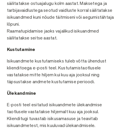
säilitatakse ostuajalugu kolm aastat. Maksetega ja
tarbijavaidlustega seotud vaidluste korral säilitatakse
isikuandmed kuni nõude täitmiseni või aegumistähtaja
lõpuni.
Raamatupidamise jaoks vajalikud isikuandmed
säilitatakse seitse aastat.
Kustutamine
Isikuandmete kustutamiseks tuleb võtta ühendust
klienditoega e-posti teel. Kustutamistaotlusele
vastatakse mitte hiljem kui kuu aja jooksul ning
täpsustakse andmete kustutamise perioodi.
Ülekandmine
E-posti teel esitatud isikuandmete ülekandmise
taotlusele vastatakse hiljemalt kuu aja jooksul.
Klienditugi tuvastab isikusamasuse ja teavitab
isikuandmetest, mis kuuluvad ülekandmisele.