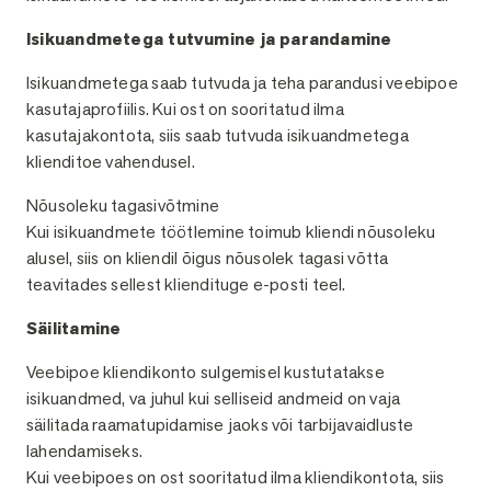
Isikuandmetega tutvumine ja parandamine
Isikuandmetega saab tutvuda ja teha parandusi veebipoe
kasutajaprofiilis. Kui ost on sooritatud ilma
kasutajakontota, siis saab tutvuda isikuandmetega
klienditoe vahendusel.
Nõusoleku tagasivõtmine
Kui isikuandmete töötlemine toimub kliendi nõusoleku
alusel, siis on kliendil õigus nõusolek tagasi võtta
teavitades sellest kliendituge e-posti teel.
Säilitamine
Veebipoe kliendikonto sulgemisel kustutatakse
isikuandmed, va juhul kui selliseid andmeid on vaja
säilitada raamatupidamise jaoks või tarbijavaidluste
lahendamiseks.
Kui veebipoes on ost sooritatud ilma kliendikontota, siis