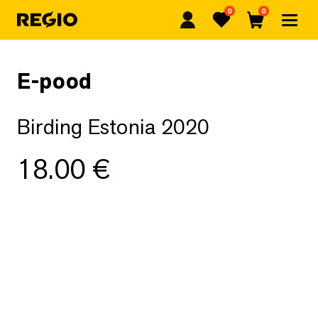
0
0
Regio
Lemmikud
Ostukorv
E-pood
Birding Estonia 2020
18.00
€