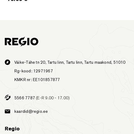
Väike-Tähe tn 20, Tartu linn, Tartu linn, Tartu maakond, 51010
Rg-kood: 12971967
KMKR nr: EE101857877
5566 7787
(E-R 9.00 - 17.00)
kaardid@regio.ee
Regio