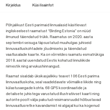
Kirjeldus
Küsi lisainfot
Kirjeldus
Põhjalikust Eesti parimaid linnualasid käsitlevast
ingliskeelsest raamatust “Birding Estonia” on nüüd
ilmunud täiendatud trükk. Raamatus on 2020. aasta
septembri seisuga täpsustatud muuhulgas juhiseid
linnuvaatluskohtadele jõudmiseks ja täiendatud
vaatlusalade kaarte. Ka on võrreldes raamatu esmatrükiga
2018. aastal uuendatud Eestis kohatud linnuliikide
nimestik ning arvukushinnangud.
Raamat sisaldab üksikasjalikku teavet 106 Eesti parima
linnuvaatluskoha, seal vaadeldavate võimalike liikide ning
külastusaegade kohta. 68 GPS koordinaatide ja
detailsete juhistega varustatud illustratiivset kaarti ning
autorite poolt välja pakutud reisimarsruudid hõlbustavad
linnuvaatlusretke kavandamist nii algajal kui ka kogenud