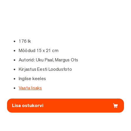
176 lk
Mõõdud 15 x 21 cm
Autorid: Uku Paal, Margus Ots
Kirjastus Eesti Loodusfoto
Inglise keeles
Vaata lisaks
Lisa ostukorvi