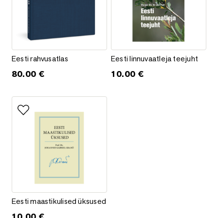
Eesti rahvusatlas
Eesti linnuvaatleja teejuht
Eesti rahvusatlas
Eesti linnuvaatleja teejuht
80.00
€
10.00
€
Lisa lemmikutesse
Eesti maastikulised üksused
Eesti maastikulised üksused
10.00
€