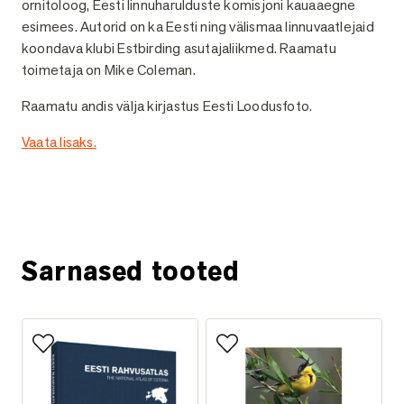
ornitoloog, Eesti linnuharulduste komisjoni kauaaegne
esimees. Autorid on ka Eesti ning välismaa linnuvaatlejaid
koondava klubi Estbirding asutajaliikmed. Raamatu
toimetaja on Mike Coleman.
Raamatu andis välja kirjastus Eesti Loodusfoto.
Vaata lisaks.
Küsi lisainfot
Sarnased tooted
Lisa lemmikutesse
Lisa lemmikutesse