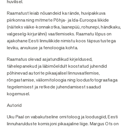
huvilisel.
Raamatust leiab nõuandeid ka rände, huvipakkuva
piirkonna ning mitmete Põhja- ja Ida-Euroopa liikide
(näiteks väike-konnakotka, laanepüü, rohunepi, händkaku,
valgeselg-kirjurähni) vaatlemiseks. Raamatu lõpus on
ajakohane Eesti linnuliikide nimistu koos täpsustustega
leviku, arvukuse ja fenoloogia kohta.
Raamatus olevad asjatundlikud kirjeldused,
tähelepanekud ja läbimõeldult koostatud juhendid
põhinevad autorite pikaajalisel linnuvaatlemise,
rõngastamise, väliornitoloogia ning loodusfotograafiaga
tegelemisest ja retkede juhendamisest saadud
kogemusel.
Autorid
Uku Paal on vabakutseline ornitoloog ja loodusgiid, Eesti
linnuharulduste komisjoni pikaajaline liige. Margus Ots on