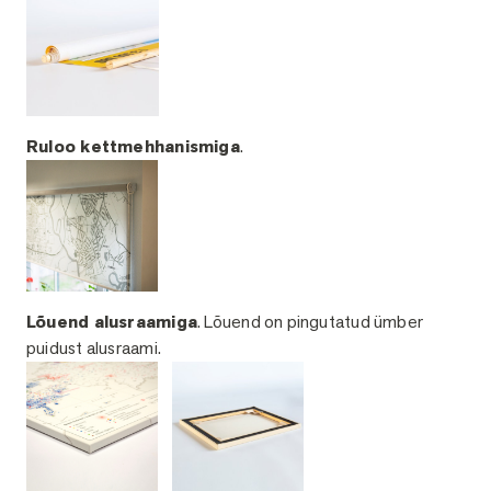
Ruloo kettmehhanismiga
.
Lõuend alusraamiga
. Lõuend on pingutatud ümber
puidust alusraami.