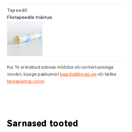
Tapeedil
Fliistapeedile trükitud.
Kui Te ei leidnud sobivas mõõdus või vormistusviisiga
toodet, küsige pakkumist
kaardid@regio.ee
või täitke
hinnapäringu vorm
.
Küsi lisainfot
Sarnased tooted