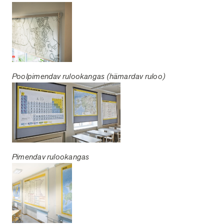
Poolpimendav rulookangas (hämardav ruloo)
Pimendav rulookangas