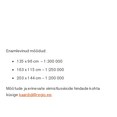
Enamlevinud mõõdud:
135 x 96 cm – 1:300 000
163 x 115 cm – 1:250 000
203 x 144 cm – 1:200 000
Mõõtude ja erinevate viimistlusviiside hindade kohta
küsige
kaardid@regio.ee
.