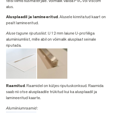
teisi viimistlusmaterjale. Võimalik valida PVC või Viscom
alus.
Alusplaadil ja lamineeritud
. Alusele kinnitatud kaart on
pealt lamineeritud.
Aluse tagune riputusliist
. U 12 mm laiune U-profiiliga
alumiiniumliist, mille abil on võimalik alusplaat seinale
riputada.
Raamitud
. Raamidel on küljes riputuskonksud. Raamida
saab nii otse alusplaadile trükitud kui ka alusplaadil ja
lamineeritud kaarte.
Alumiiniumraamid: