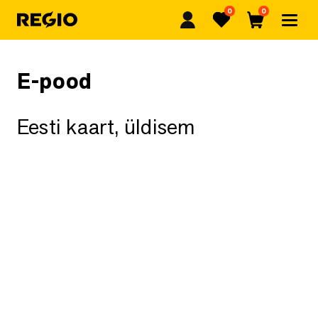
0
0
Regio
Lemmikud
Ostukorv
E-pood
Eesti kaart, üldisem