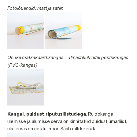
Fotolõuendid: matt ja satiin
Õhuke matkakaardikangas
Ilmastikukindel postr
ikangas
(PVC-kangas)
Kangal, puidust riputusliistudega
. Rulookanga
ülemisse ja alumisse serva on kinnitatud puidust ümarliist,
ülaservas on riputusnöör. Saab rulli keerata.