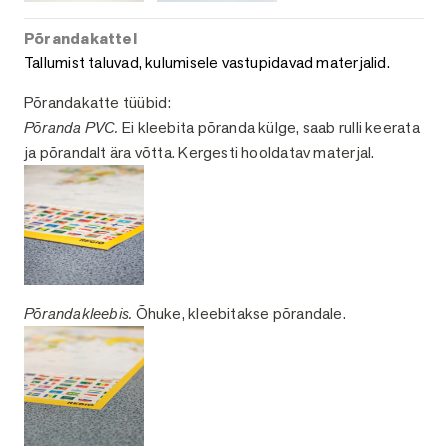
Põrandakattel
Tallumist taluvad, kulumisele vastupidavad materjalid.
Põrandakatte tüübid:
Põranda PVC.
Ei kleebita põranda külge, saab rulli keerata
ja põrandalt ära võtta. Kergesti hooldatav materjal.
Põrandakleebis.
Õhuke, kleebitakse põrandale.