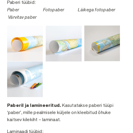
Paberi tüübid:
Paber
Fotopaber
Läikega fotopaber
Värvitav paber
Paberil ja lamineeritud.
Kasutatakse paberi tüüpi
‘paber’, mille pealmisele küljele on kleebitud õhuke
kaitsev kilekiht – laminaat.
Laminaadi tüübid: