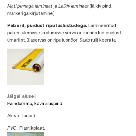
Mati pinnaga laminaat
ja
Läikiv laminaat
(läikiv pind,
markeriga kirjutamine)
Paberil, puidust riputusliistudega.
Lamineeritud
paberi ülemisse ja alumisse serva on kinnitatud puidust
ümarliist, ülaservas on riputusnöör. Saab rulli keerata.
Jäigal alusel
Paindumatu, kõva aluspind.
Aluste tüübid:
PVC .
Plastikplaat.