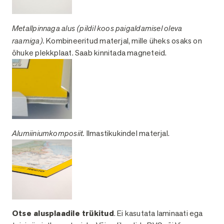
Metallpinnaga alus (pildil koos paigaldamisel oleva
raamiga).
Kombineeritud materjal, mille üheks osaks on
õhuke plekkplaat. Saab kinnitada magneteid.
Alumiiniumkomposiit.
Ilmastikukindel materjal.
Otse alusplaadile trükitud
. Ei kasutata laminaati ega