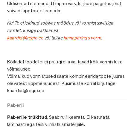
Üldisemad elemendid (täpne värv, kirjade paigutus jms)
võivad lõpptootel erineda.
Kui Te ei leidnud sobivas mõõdus või vormistusviisiga
toodet, küsige pakkumist
kaardid@regio.ee
või täitke
hinnapäringu vorm
.
Viimistlused
Kõikidel toodetel ei pruugi olla valitavad kõik vormistuse
võimalused.
Võimalikud vormistused saate kombineerida toote juures
olevatest rippmenüüdest. Küsimuste korral kirjutage
kaardid@regio.ee.
Paberil
Paberile trükitud
. Saab rulli keerata. Ei kasutata
laminaati ega teisi viimistlusmaterjale.