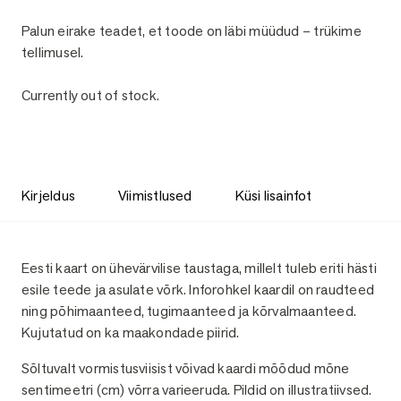
Palun eirake teadet, et toode on läbi müüdud – trükime
tellimusel.
Currently out of stock.
Kirjeldus
Viimistlused
Küsi lisainfot
Kirjeldus
Eesti kaart on ühevärvilise taustaga, millelt tuleb eriti hästi
esile teede ja asulate võrk. Inforohkel kaardil on raudteed
ning põhimaanteed, tugimaanteed ja kõrvalmaanteed.
Kujutatud on ka maakondade piirid.
Sõltuvalt vormistusviisist võivad kaardi mõõdud mõne
sentimeetri (cm) võrra varieeruda. Pildid on illustratiivsed.