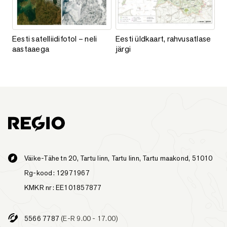
Eesti satelliidifotol – neli aastaaega
Eesti üldkaart, rahvusatlase järg
Eesti satelliidifotol – neli
Eesti üldkaart, rahvusatlase
aastaaega
järgi
Väike-Tähe tn 20, Tartu linn, Tartu linn, Tartu maakond, 51010
Rg-kood: 12971967
KMKR nr: EE101857877
5566 7787
(E-R 9.00 - 17.00)