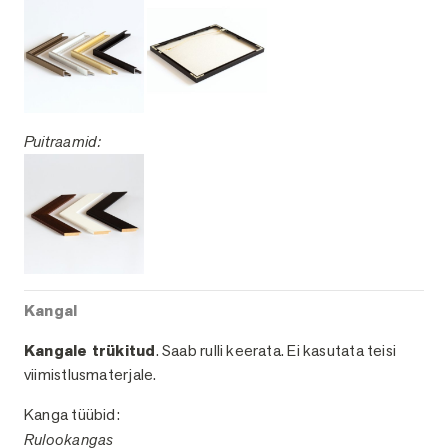
Puitraamid:
Kangal
Kangale trükitud
. Saab rulli keerata. Ei kasutata teisi
viimistlusmaterjale.
Kanga tüübid:
Rulookangas