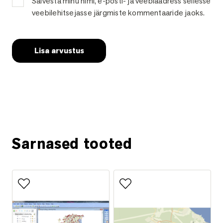
Salvesta minu nimi, e-posti- ja veebiaadress sellesse
veebilehitsejasse järgmiste kommentaaride jaoks.
Küsi lisainfot
Sarnased tooted
Lisa lemmikutesse
Lisa lemmikutesse