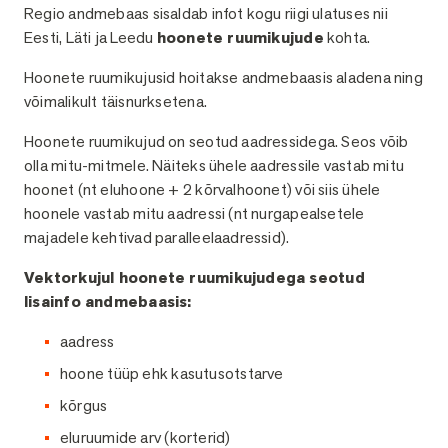
Kirjeldus
Regio andmebaas sisaldab infot kogu riigi ulatuses nii
Eesti, Läti ja Leedu
hoonete ruumikujude
kohta.
Hoonete ruumikujusid hoitakse andmebaasis aladena ning
võimalikult täisnurksetena.
Hoonete ruumikujud on seotud aadressidega. Seos võib
olla mitu-mitmele. Näiteks ühele aadressile vastab mitu
hoonet (nt eluhoone + 2 kõrvalhoonet) või siis ühele
hoonele vastab mitu aadressi (nt nurgapealsetele
majadele kehtivad paralleelaadressid).
Vektorkujul hoonete ruumikujudega seotud
lisainfo andmebaasis:
aadress
hoone tüüp ehk kasutusotstarve
kõrgus
eluruumide arv (korterid)