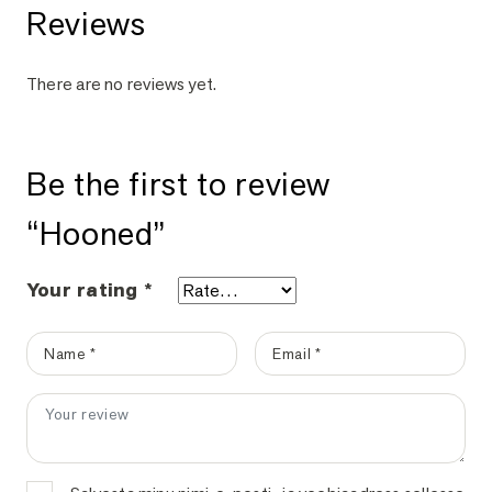
Reviews
There are no reviews yet.
Be the first to review
“Hooned”
Your rating
*
Name
*
Email
*
Your review
*
Sinu e-postiaadressi ei avaldata.
Nõutavad väljad on tähistatud
*
-ga