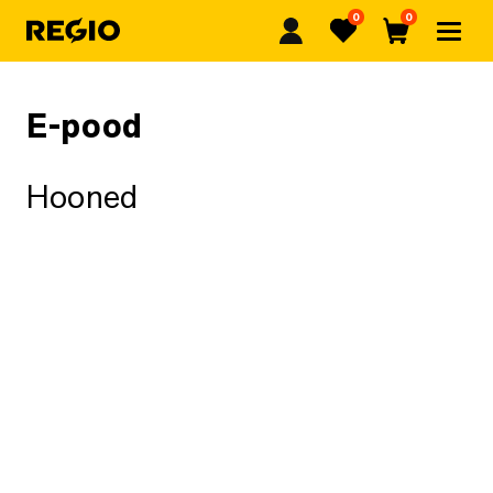
0
0
Regio
Lemmikud
Ostukorv
E-pood
Hooned