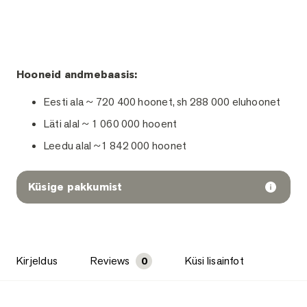
Hooneid andmebaasis:
Eesti ala ~ 720 400 hoonet, sh 288 000 eluhoonet
Läti alal ~ 1 060 000 hooent
Leedu alal ~1 842 000 hoonet
Küsige pakkumist
Kirjeldus
Reviews
Küsi lisainfot
0