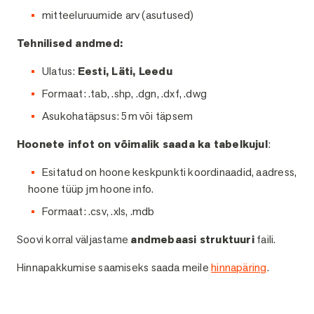
mitteeluruumide arv (asutused)
Tehnilised andmed:
Ulatus:
Eesti, Läti, Leedu
Formaat: .tab, .shp, .dgn, .dxf, .dwg
Asukohatäpsus: 5m või täpsem
Hoonete infot on võimalik saada ka tabelkujul
:
Esitatud on hoone keskpunkti koordinaadid, aadress,
hoone tüüp jm hoone info.
Formaat: .csv, .xls, .mdb
Soovi korral väljastame
andmebaasi struktuuri
faili.
Hinnapakkumise saamiseks saada meile
hinnapäring
.