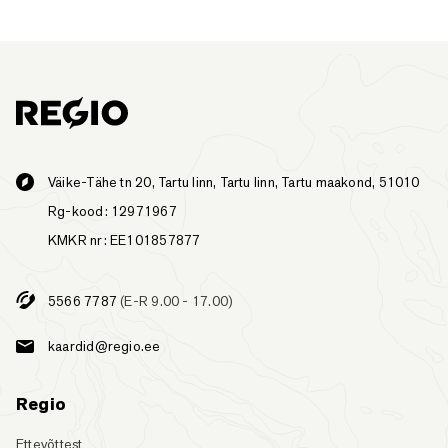
Väike-Tähe tn 20, Tartu linn, Tartu linn, Tartu maakond, 51010
Rg-kood: 12971967
KMKR nr: EE101857877
5566 7787
(E-R 9.00 - 17.00)
kaardid@regio.ee
Regio
Ettevõttest