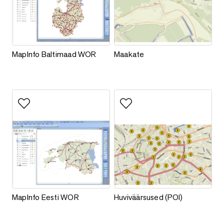
MapInfo Baltimaad WOR
Maakate
MapInfo Baltimaad WOR
Maakate
Lisa lemmikutesse
Lisa lemmikutesse
MapInfo Eesti WOR
Huviväärsused (POI)
MapInfo Eesti WOR
Huviväärsused (POI)