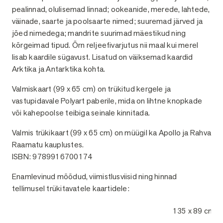
pealinnad, olulisemad linnad; ookeanide, merede, lahtede,
väinade, saarte ja poolsaarte nimed; suuremad järved ja
jõed nimedega; mandrite suurimad mäestikud ning
kõrgeimad tipud. Õrn reljeefivarjutus nii maal kui merel
lisab kaardile sügavust. Lisatud on väiksemad kaardid
Arktika ja Antarktika kohta.
Valmiskaart (99 x 65 cm) on trükitud kergele ja
vastupidavale Polyart paberile, mida on lihtne knopkade
või kahepoolse teibiga seinale kinnitada.
Valmis trükikaart (99 x 65 cm) on müügil ka Apollo ja Rahva
Raamatu kauplustes.
ISBN: 9789916700174
Enamlevinud mõõdud, viimistlusviisid ning hinnad
tellimusel trükitavatele kaartidele:
135 x 89 cm