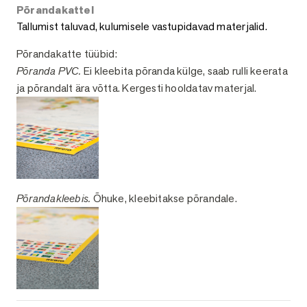
Põrandakattel
Tallumist taluvad, kulumisele vastupidavad materjalid.
Põrandakatte tüübid:
Põranda PVC.
Ei kleebita põranda külge, saab rulli keerata
ja põrandalt ära võtta. Kergesti hooldatav materjal.
Põrandakleebis.
Õhuke, kleebitakse põrandale.