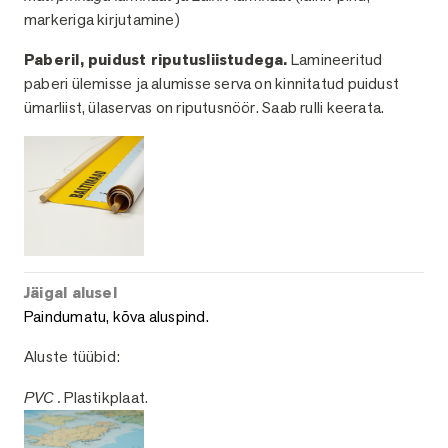
markeriga kirjutamine)
Paberil, puidust riputusliistudega.
Lamineeritud
paberi ülemisse ja alumisse serva on kinnitatud puidust
ümarliist, ülaservas on riputusnöör. Saab rulli keerata.
Jäigal alusel
Paindumatu, kõva aluspind.
Aluste tüübid:
PVC .
Plastikplaat.