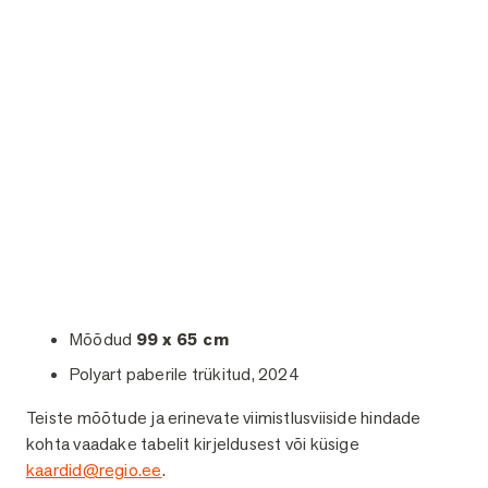
Mõõdud
99 x 65 cm
Polyart paberile trükitud, 2024
Teiste mõõtude ja erinevate viimistlusviiside hindade
kohta vaadake tabelit kirjeldusest või küsige
kaardid@regio.ee
.