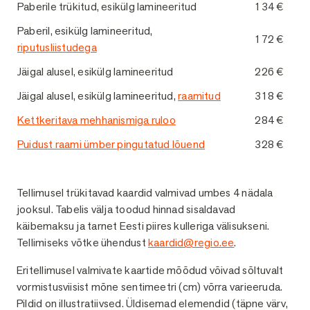
Paberile trükitud, esikülg lamineeritud
134 €
Paberil, esikülg lamineeritud,
172 €
riputusliistudega
Jäigal alusel, esikülg lamineeritud
226 €
Jäigal alusel, esikülg lamineeritud,
raamitud
318 €
Kettkeritava mehhanismiga ruloo
284 €
Puidust raami ümber pingutatud lõuend
328 €
Tellimusel trükitavad kaardid valmivad umbes 4 nädala
jooksul. Tabelis välja toodud hinnad sisaldavad
käibemaksu ja tarnet Eesti piires kulleriga välisukseni.
Tellimiseks võtke ühendust
kaardid@regio.ee
.
Eritellimusel valmivate kaartide mõõdud võivad sõltuvalt
vormistusviisist mõne sentimeetri (cm) võrra varieeruda.
Pildid on illustratiivsed. Üldisemad elemendid (täpne värv,