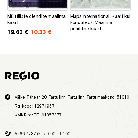
Müütiliste olendite maailma kaart
Maps International: Kaart kui kun
Müütiliste olendite maailma
Maps International: Kaart kui
kaart
kunstiteos. Maailma
poliitiline kaart
19.63
€
10.33
€
Original price was: 19.63 €.
Current price is: 10.33 €.
Väike-Tähe tn 20, Tartu linn, Tartu linn, Tartu maakond, 51010
Rg-kood: 12971967
KMKR nr: EE101857877
5566 7787
(E-R 9.00 - 17.00)