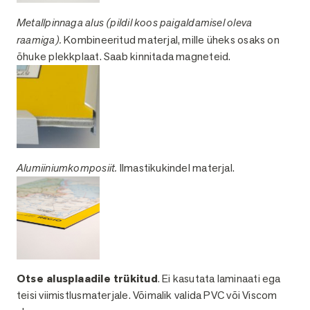
Metallpinnaga alus (pildil koos paigaldamisel oleva
raamiga).
Kombineeritud materjal, mille üheks osaks on
õhuke plekkplaat. Saab kinnitada magneteid.
Alumiiniumkomposiit.
Ilmastikukindel materjal.
Otse alusplaadile trükitud
. Ei kasutata laminaati ega
teisi viimistlusmaterjale. Võimalik valida PVC või Viscom