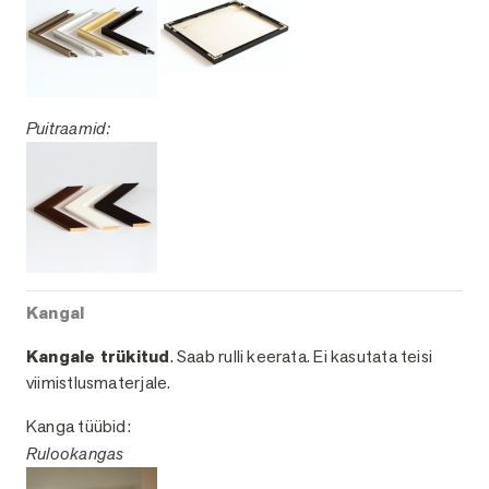
Puitraamid:
Kangal
Kangale trükitud
. Saab rulli keerata. Ei kasutata teisi
viimistlusmaterjale.
Kanga tüübid:
Rulookangas