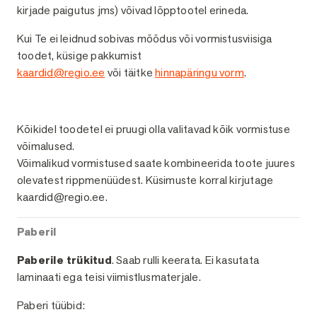
kirjade paigutus jms) võivad lõpptootel erineda.
Kui Te ei leidnud sobivas mõõdus või vormistusviisiga
toodet, küsige pakkumist
kaardid@regio.ee
või täitke
hinnapäringu vorm
.
Viimistlused
Kõikidel toodetel ei pruugi olla valitavad kõik vormistuse
võimalused.
Võimalikud vormistused saate kombineerida toote juures
olevatest rippmenüüdest. Küsimuste korral kirjutage
kaardid@regio.ee.
Paberil
Paberile trükitud
. Saab rulli keerata. Ei kasutata
laminaati ega teisi viimistlusmaterjale.
Paberi tüübid: