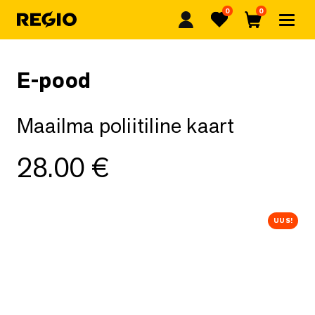
0
0
Regio
Lemmikud
Ostukorv
E-pood
Maailma poliitiline kaart
28.00
€
UUS!