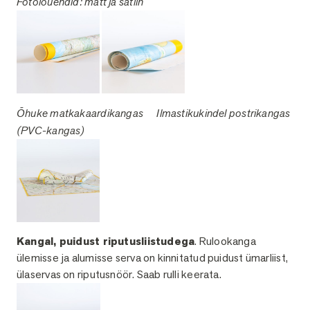
Fotolõuendid: matt ja satiin
Õhuke matkakaardikangas
Ilmastikukindel postr
ikangas
(PVC-kangas)
Kangal, puidust riputusliistudega
. Rulookanga
ülemisse ja alumisse serva on kinnitatud puidust ümarliist,
ülaservas on riputusnöör. Saab rulli keerata.