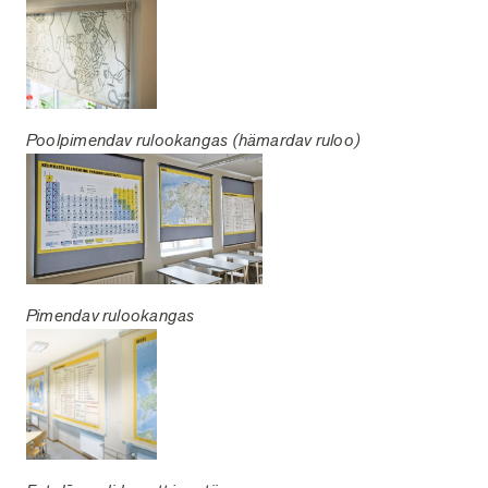
Poolpimendav rulookangas (hämardav ruloo)
Pimendav rulookangas