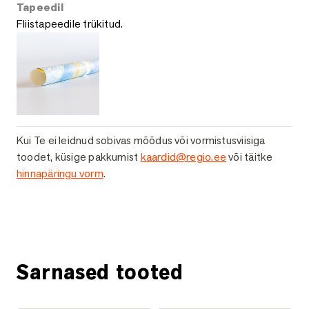
Tapeedil
Fliistapeedile trükitud.
Kui Te ei leidnud sobivas mõõdus või vormistusviisiga
toodet, küsige pakkumist
kaardid@regio.ee
või täitke
hinnapäringu vorm
.
Küsi lisainfot
Sarnased tooted