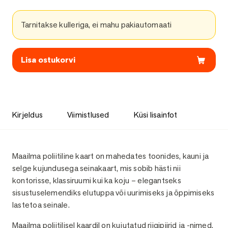
Tarnitakse kulleriga, ei mahu pakiautomaati
Lisa ostukorvi
Kirjeldus
Viimistlused
Küsi lisainfot
Kirjeldus
Maailma poliitiline kaart on mahedates toonides, kauni ja
selge kujundusega seinakaart, mis sobib hästi nii
kontorisse, klassiruumi kui ka koju – elegantseks
sisustuselemendiks elutuppa või uurimiseks ja õppimiseks
lastetoa seinale.
Maailma poliitilisel kaardil on kujutatud riigipiirid ja -nimed,