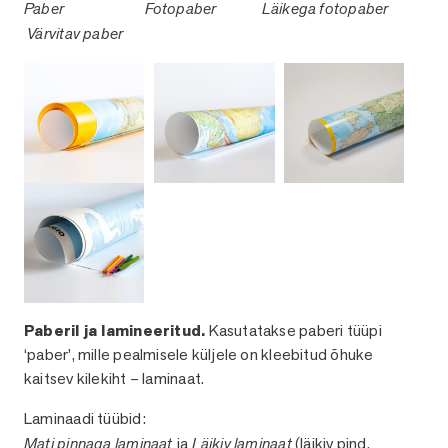
Paber
Fotopaber
Läikega fotopaber
Värvitav paber
Paberil ja lamineeritud.
Kasutatakse paberi tüüpi
‘paber’, mille pealmisele küljele on kleebitud õhuke
kaitsev kilekiht – laminaat.
Laminaadi tüübid:
Mati pinnaga laminaat
ja
Läikiv laminaat
(läikiv pind,