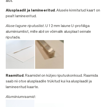
alus.
Alusplaadil ja lamineeritud
. Alusele kinnitatud kaart on
pealt lamineeritud.
Aluse tagune riputusliist
. U 12 mm laiune U-profiiliga
alumiiniumliist, mille abil on võimalik alusplaat seinale
riputada.
Raamitud
. Raamidel on küljes riputuskonksud. Raamida
saab nii otse alusplaadile trükitud kui ka alusplaadil ja
lamineeritud kaarte.
Alumiiniumraamid: