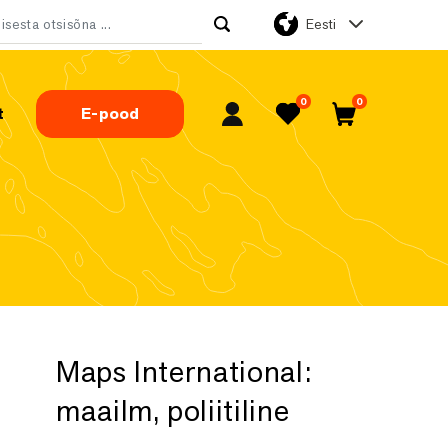
Eesti
tsi:
0
0
t
E-pood
Minu konto
Lemmikud
Ostukorv
Maps International:
maailm, poliitiline