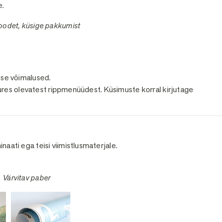
e.
toodet, küsige pakkumist
tuse võimalused.
res olevatest rippmenüüdest. Küsimuste korral kirjutage
minaati ega teisi viimistlusmaterjale.
 Värvitav paber