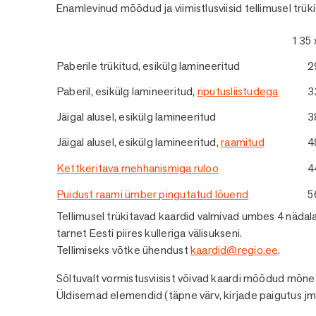
Enamlevinud mõõdud ja viimistlusviisid tellimusel trük
135 
Paberile trükitud, esikülg lamineeritud
2
Paberil, esikülg lamineeritud,
riputusliistudega
3
Jäigal alusel, esikülg lamineeritud
3
Jäigal alusel, esikülg lamineeritud,
raamitud
4
Kettkeritava mehhanismiga ruloo
4
Puidust raami ümber pingutatud lõuend
5
Tellimusel trükitavad kaardid valmivad umbes 4 nädala
tarnet Eesti piires kulleriga välisukseni.
Tellimiseks võtke ühendust
kaardid@regio.ee
.
Sõltuvalt vormistusviisist võivad kaardi mõõdud mõne se
Üldisemad elemendid (täpne värv, kirjade paigutus jm