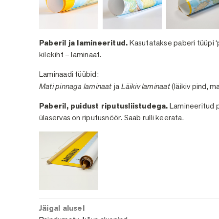
Paberil ja lamineeritud.
Kasutatakse paberi tüüpi ‘p
kilekiht – laminaat.
Laminaadi tüübid:
Mati pinnaga laminaat
ja
Läikiv laminaat
(läikiv pind, m
Paberil, puidust riputusliistudega.
Lamineeritud pa
ülaservas on riputusnöör. Saab rulli keerata.
Jäigal alusel