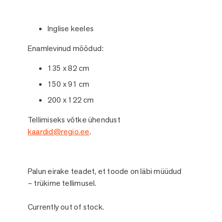
Inglise keeles
Enamlevinud mõõdud:
135 x 82 cm
150 x 91 cm
200 x 122 cm
Tellimiseks võtke ühendust
kaardid@regio.ee
.
Palun eirake teadet, et toode on läbi müüdud
– trükime tellimusel.
Currently out of stock.