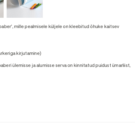
aber’, mille pealmisele küljele on kleebitud õhuke kaitsev
arkeriga kirjutamine)
beri ülemisse ja alumisse serva on kinnitatud puidust ümarliist,