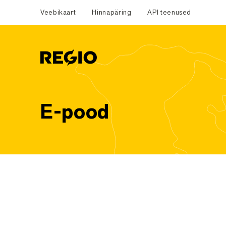
Veebikaart
Hinnapäring
API teenused
Regio
E-pood