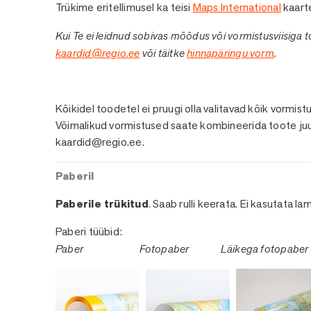
Trükime eritellimusel ka teisi
Maps International
kaart
Kui Te ei leidnud sobivas mõõdus või vormistusviisiga 
kaardid@regio.ee
või täitke
hinnapäringu vorm
.
Viimistlused
Kõikidel toodetel ei pruugi olla valitavad kõik vormis
Võimalikud vormistused saate kombineerida toote juu
kaardid@regio.ee.
Paberil
Paberile trükitud
. Saab rulli keerata. Ei kasutata la
Paberi tüübid:
Paber
Fotopaber
Läikega fotopaber