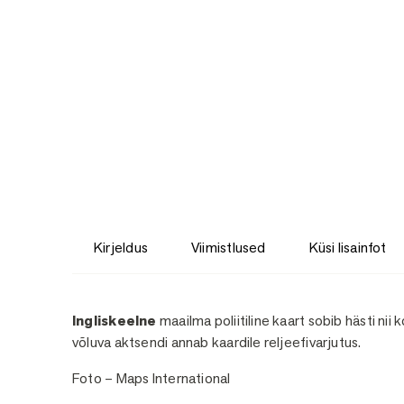
Kirjeldus
Viimistlused
Küsi lisainfot
Kirjeldus
Ingliskeelne
maailma poliitiline kaart sobib hästi nii 
võluva aktsendi annab kaardile reljeefivarjutus.
Foto – Maps International