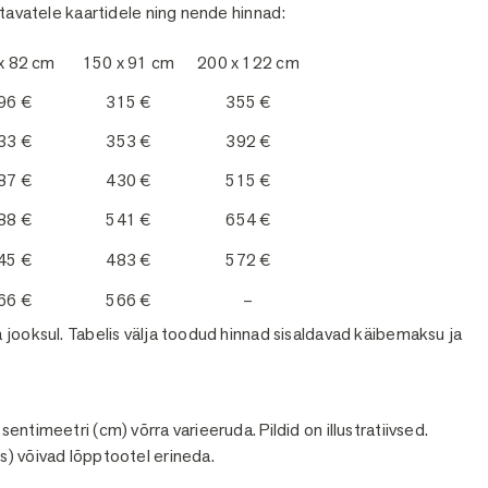
itavatele kaartidele ning nende hinnad:
x 82 cm
150 x 91 cm
200 x 122 cm
96 €
315 €
355 €
33 €
353 €
392 €
87 €
430 €
515 €
88 €
541 €
654 €
45 €
483 €
572 €
66 €
566 €
–
 jooksul. Tabelis välja toodud hinnad sisaldavad käibemaksu ja
ntimeetri (cm) võrra varieeruda. Pildid on illustratiivsed.
s) võivad lõpptootel erineda.