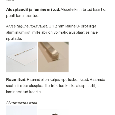
Alusplaadil ja lamineeritud
. Alusele kinnitatud kaart on
pealt lamineeritud.
Aluse tagune riputusliist
. U 12 mm laiune U-profiiliga
alumiiniumliist, mille abil on võimalik alusplaat seinale
riputada.
Raamitud
. Raamidel on küljes riputuskonksud. Raamida
saab nii otse alusplaadile trükitud kui ka alusplaadil ja
lamineeritud kaarte.
Alumiiniumraamid: