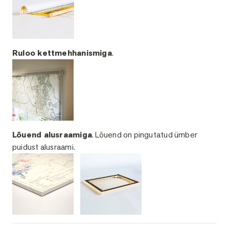
Ruloo kettmehhanismiga
.
Lõuend alusraamiga
. Lõuend on pingutatud ümber
puidust alusraami.