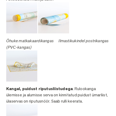
Õhuke matkakaardikangas
Ilmastikukindel postr
ikangas
(PVC-kangas)
Kangal, puidust riputusliistudega
. Rulookanga
ülemisse ja alumisse serva on kinnitatud puidust ümarliist,
ülaservas on riputusnöör. Saab rulli keerata.