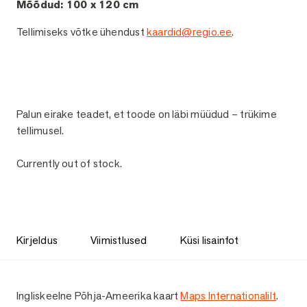
Mõõdud: 100 x 120 cm
Tellimiseks võtke ühendust
kaardid@regio.ee
.
Palun eirake teadet, et toode on läbi müüdud – trükime
tellimusel.
Currently out of stock.
Kirjeldus
Viimistlused
Küsi lisainfot
Kirjeldus
Ingliskeelne Põhja-Ameerika kaart
Maps Internationalilt
.