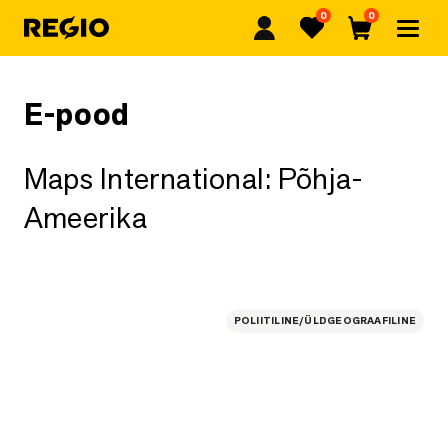
0
0
Regio
Lemmikud
Ostukorv
E-pood
Maps International: Põhja-
Ameerika
POLIITILINE/ÜLDGEOGRAAFILINE