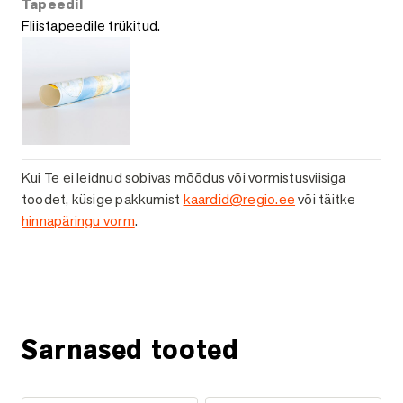
Tapeedil
Fliistapeedile trükitud.
Kui Te ei leidnud sobivas mõõdus või vormistusviisiga
toodet, küsige pakkumist
kaardid@regio.ee
või täitke
hinnapäringu vorm
.
Küsi lisainfot
Sarnased tooted