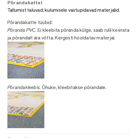
Põrandakattel
Tallumist taluvad, kulumisele vastupidavad materjalid.
Põrandakatte tüübid:
Põranda PVC.
Ei kleebita põranda külge, saab rulli keerata
ja põrandalt ära võtta. Kergesti hooldatav materjal.
Põrandakleebis.
Õhuke, kleebitakse põrandale.