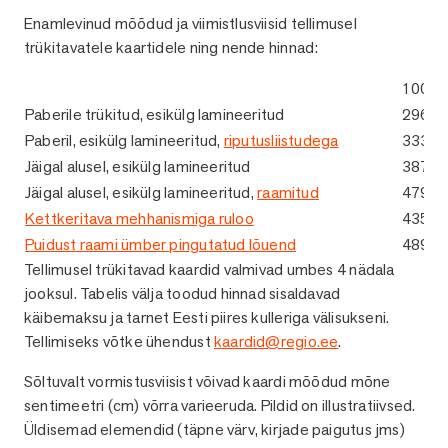
Enamlevinud mõõdud ja viimistlusviisid tellimusel
trükitavatele kaartidele ning nende hinnad:
100 x
Paberile trükitud, esikülg lamineeritud
296 €
Paberil, esikülg lamineeritud,
riputusliistudega
333 €
Jäigal alusel, esikülg lamineeritud
387 €
Jäigal alusel, esikülg lamineeritud,
raamitud
479 €
Kettkeritava mehhanismiga ruloo
435 €
Puidust raami ümber pingutatud lõuend
489 €
Tellimusel trükitavad kaardid valmivad umbes 4 nädala
jooksul. Tabelis välja toodud hinnad sisaldavad
käibemaksu ja tarnet Eesti piires kulleriga välisukseni.
Tellimiseks võtke ühendust
kaardid@regio.ee
.
Sõltuvalt vormistusviisist võivad kaardi mõõdud mõne
sentimeetri (cm) võrra varieeruda. Pildid on illustratiivsed.
Üldisemad elemendid (täpne värv, kirjade paigutus jms)