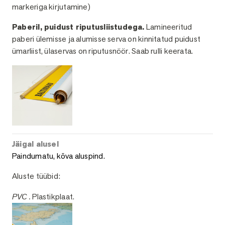
markeriga kirjutamine)
Paberil, puidust riputusliistudega.
Lamineeritud
paberi ülemisse ja alumisse serva on kinnitatud puidust
ümarliist, ülaservas on riputusnöör. Saab rulli keerata.
Jäigal alusel
Paindumatu, kõva aluspind.
Aluste tüübid:
PVC .
Plastikplaat.