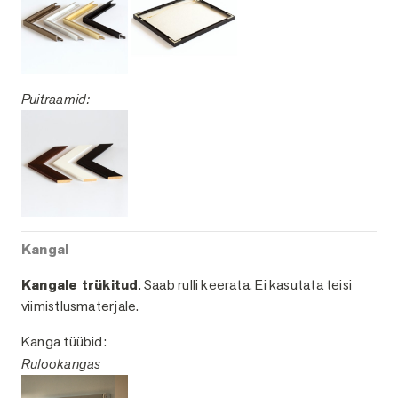
Puitraamid:
Kangal
Kangale trükitud
. Saab rulli keerata. Ei kasutata teisi
viimistlusmaterjale.
Kanga tüübid:
Rulookangas