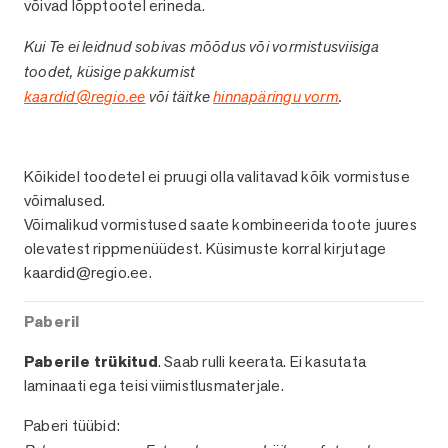
võivad lõpptootel erineda.
Kui Te ei leidnud sobivas mõõdus või vormistusviisiga
toodet, küsige pakkumist
kaardid@regio.ee
või täitke
hinnapäringu vorm
.
Viimistlused
Kõikidel toodetel ei pruugi olla valitavad kõik vormistuse
võimalused.
Võimalikud vormistused saate kombineerida toote juures
olevatest rippmenüüdest. Küsimuste korral kirjutage
kaardid@regio.ee.
Paberil
Paberile trükitud
. Saab rulli keerata. Ei kasutata
laminaati ega teisi viimistlusmaterjale.
Paberi tüübid: