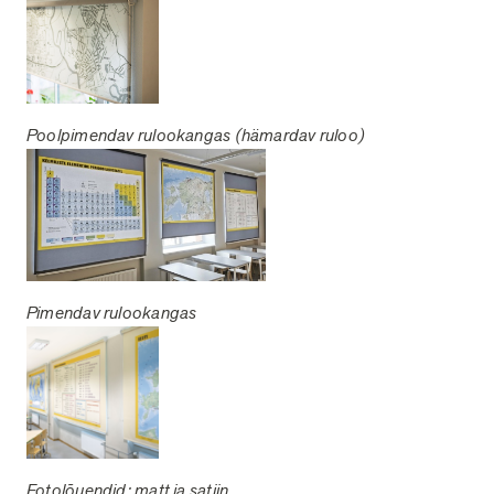
Poolpimendav rulookangas (hämardav ruloo)
Pimendav rulookangas
Fotolõuendid: matt ja satiin