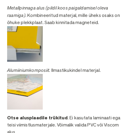
Metallpinnaga alus (pildil koos paigaldamisel oleva
raamiga).
Kombineeritud materjal, mille üheks osaks on
õhuke plekkplaat. Saab kinnitada magneteid.
Alumiiniumkomposiit.
Ilmastikukindel materjal.
Otse alusplaadile trükitud
. Ei kasutata laminaati ega
teisi viimistlusmaterjale. Võimalik valida PVC või Viscom
alus.