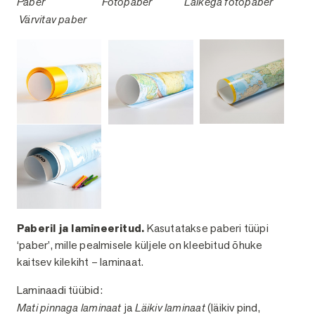
Paber
Fotopaber
Läikega fotopaber
Värvitav paber
Paberil ja lamineeritud.
Kasutatakse paberi tüüpi
‘paber’, mille pealmisele küljele on kleebitud õhuke
kaitsev kilekiht – laminaat.
Laminaadi tüübid:
Mati pinnaga laminaat
ja
Läikiv laminaat
(läikiv pind,