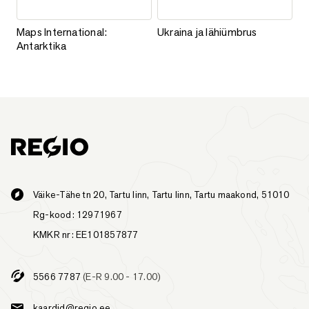
Maps International: Antarktika
Ukraina ja lähiümbrus
Maps International:
Ukraina ja lähiümbrus
Antarktika
Väike-Tähe tn 20, Tartu linn, Tartu linn, Tartu maakond, 51010
Rg-kood: 12971967
KMKR nr: EE101857877
5566 7787
(E-R 9.00 - 17.00)
kaardid@regio.ee