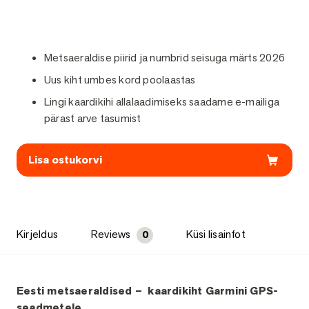
Metsaeraldise piirid ja numbrid seisuga märts 2026
Uus kiht umbes kord poolaastas
Lingi kaardikihi allalaadimiseks saadame e-mailiga
pärast arve tasumist
Lisa ostukorvi
Kirjeldus
Reviews
Küsi lisainfot
0
Kirjeldus
Eesti metsaeraldised – kaardikiht Garmini GPS-
seadmetele.