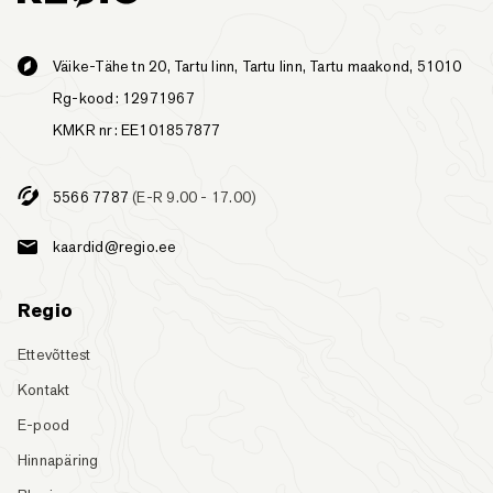
Väike-Tähe tn 20, Tartu linn, Tartu linn, Tartu maakond, 51010
Rg-kood: 12971967
KMKR nr: EE101857877
5566 7787
(E-R 9.00 - 17.00)
kaardid@regio.ee
Regio
Ettevõttest
Kontakt
E-pood
Hinnapäring