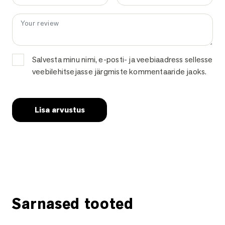
Your review
*
Sinu e-postiaadressi ei avaldata.
Nõutavad väljad on tähistatud
*
-ga
Salvesta minu nimi, e-posti- ja veebiaadress sellesse
veebilehitsejasse järgmiste kommentaaride jaoks.
Küsi lisainfot
Sarnased tooted