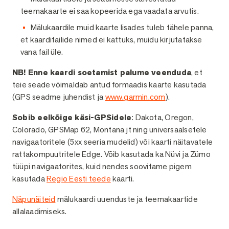
teemakaarte ei saa kopeerida ega vaadata arvutis.
Mälukaardile muid kaarte lisades tuleb tähele panna,
et kaardifailide nimed ei kattuks, muidu kirjutatakse
vana fail üle.
NB! Enne kaardi soetamist palume veenduda
, et
teie seade võimaldab antud formaadis kaarte kasutada
(GPS seadme juhendist ja
www.garmin.com
).
Sobib eelkõige käsi-GPSidele
: Dakota, Oregon,
Colorado, GPSMap 62, Montana jt ning universaalsetele
navigaatoritele (5xx seeria mudelid) või kaarti näitavatele
rattakompuutritele Edge. Võib kasutada ka Nüvi ja Zümo
tüüpi navigaatorites, kuid nendes soovitame pigem
kasutada
Regio Eesti teede
kaarti.
Näpunäiteid
mälukaardi uuenduste ja teemakaartide
allalaadimiseks.