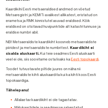
Kaardikihi Eesti metsaeraldised andmed on võetud
Metsaregistri ja KEMITi avalikest allikatest, eristatud on
erametsa ja RMK kinnistutel asuvad eraldised. Kõik
eraldised on otsitavad huvipunktide alt katastritunnuse ja
eraldise numbri abil.
NB! Metsaeraldiste kaardikiht koosneb metsaeraldiste
piiridest ja metsaeraldiste numbritest.
Kaardikiht ei
sisalda aluskaarti.
Kui teie seadmes Eesti aluskaarti
veel ei ole, siis soovitame osta lisaks ka
Eesti topokaardi
.
Toodet tutvustavate piltide juures on näha nii
metsaeraldiste kihti aluskaardita kui ka kihti koos Eesti
topokaardiga.
Tähelepanu!
Allalaetav kaardikiht ei ole tagastatav.
Mälukaartidele ja seadmesse salvestatud