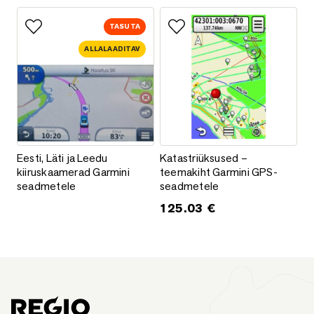
TASUTA
Lisa lemmikutesse
Lisa lemmikutesse
ALLALAADITAV
Eesti, Läti ja Leedu kiiruskaamerad Garmini seadmetele
Katastriüksused – teemakiht 
Eesti, Läti ja Leedu
Katastriüksused –
kiiruskaamerad Garmini
teemakiht Garmini GPS-
seadmetele
seadmetele
125.03
€