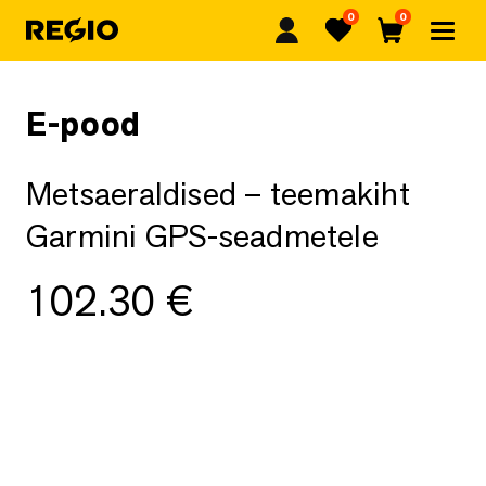
0
0
Regio
Lemmikud
Ostukorv
E-pood
Metsaeraldised – teemakiht
Garmini GPS-seadmetele
102.30
€