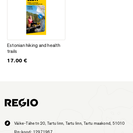
Estonian hiking and health trails
Estonian hiking and health
trails
17.00
€
Väike-Tähe tn 20, Tartu linn, Tartu linn, Tartu maakond, 51010
Rg-kood: 12971967