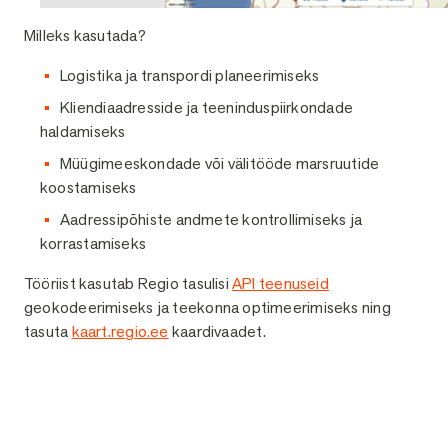
Milleks kasutada?
Logistika ja transpordi planeerimiseks
Kliendiaadresside ja teeninduspiirkondade
haldamiseks
Müügimeeskondade või välitööde marsruutide
koostamiseks
Aadressipõhiste andmete kontrollimiseks ja
korrastamiseks
Tööriist kasutab Regio tasulisi
API teenuseid
geokodeerimiseks ja teekonna optimeerimiseks ning
tasuta
kaart.regio.ee
kaardivaadet.
Küsi lisainfot