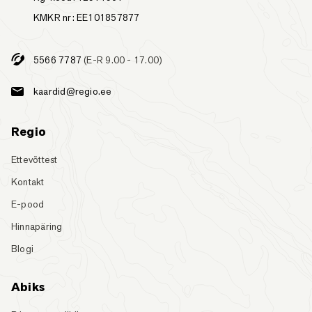
KMKR nr: EE101857877
5566 7787
(E-R 9.00 - 17.00)
kaardid@regio.ee
Regio
Ettevõttest
Kontakt
E-pood
Hinnapäring
Blogi
Abiks