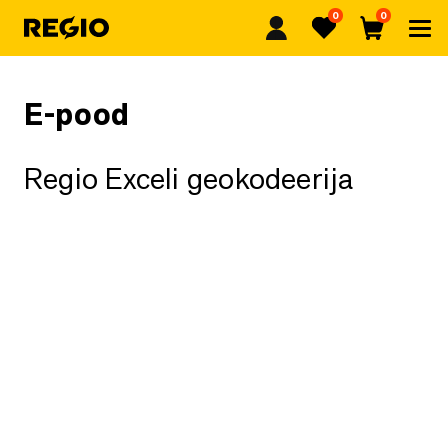
0
0
Regio
Lemmikud
Ostukorv
E-pood
Regio Exceli geokodeerija