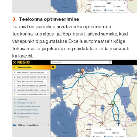
Teekonna optimeerimine
Tööriist on võimeline arvutama ka optimeeritud
teekonna, kus algus- ja lõpp-punkt jäävad samaks, kuid
vahepunktid paigutatakse Excelis automaatselt kõige
tõhusamasse järjekorda ning näidatakse seda marsruuti
ka kaardil.