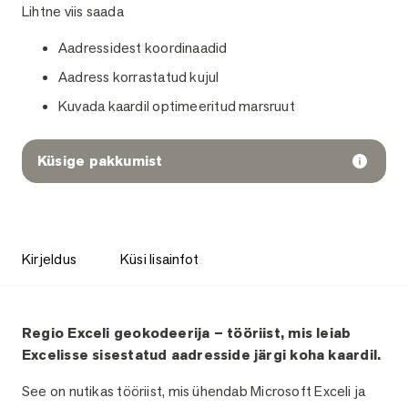
Lihtne viis saada
Aadressidest koordinaadid
Aadress korrastatud kujul
Kuvada kaardil optimeeritud marsruut
Küsige pakkumist
Kirjeldus
Küsi lisainfot
Kirjeldus
Regio Exceli geokodeerija – tööriist, mis leiab
Excelisse sisestatud aadresside järgi koha kaardil.
See on nutikas tööriist, mis ühendab Microsoft Exceli ja