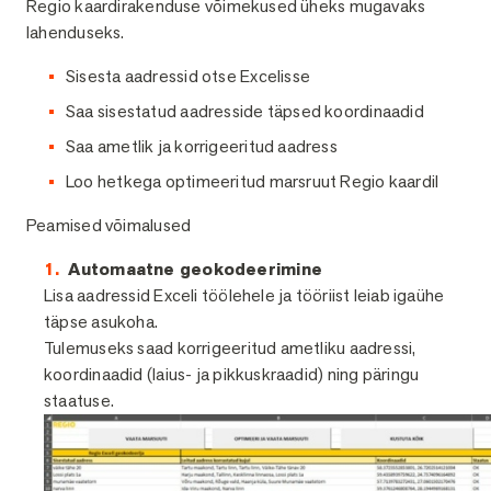
Regio kaardirakenduse võimekused üheks mugavaks
lahenduseks.
Sisesta aadressid otse Excelisse
Saa sisestatud aadresside täpsed koordinaadid
Saa ametlik ja korrigeeritud aadress
Loo hetkega optimeeritud marsruut Regio kaardil
Peamised võimalused
Automaatne geokodeerimine
Lisa aadressid Exceli töölehele ja tööriist leiab igaühe
täpse asukoha.
Tulemuseks saad korrigeeritud ametliku aadressi,
koordinaadid (laius- ja pikkuskraadid) ning päringu
staatuse.