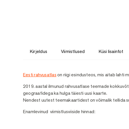
Kirjeldus
Viimistlused
Küsi lisainfot
Kirjeldus
Eesti rahvusatlas
on riigi esindusteos, mis aitab lahti 
2019. aastal ilmunud rahvusatlase teemade kokkuvõtt
geograafidega ka hulga täiesti uusi kaarte.
Nendest uutest teemakaartidest on võimalik tellida s
Enamlevinud viimistlusviiside hinnad: