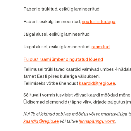
Paberile trükitud, esikülg lamineeritud
Paberil, esikülg lamineeritud,
riputusliistudega
Jäigal alusel, esikülg lamineeritud
Jäigal alusel, esikülg lamineeritud,
raamitud
Puidust raami ümber pingutatud lõuend
Tellimusel trükitavad kaardid valmivad umbes 4 nädala
tarnet Eesti piires kulleriga välisukseni.
Tellimiseks võtke ühendust
kaardid@regio.ee
.
Sõltuvalt vormistusviisist võivad kaardi mõõdud mõne se
Üldisemad elemendid (täpne värv, kirjade paigutus jm
Kui Te ei leidnud sobivas mõõdus või vormistusviisiga 
kaardid@regio.ee
või täitke
hinnapäringu vorm
.