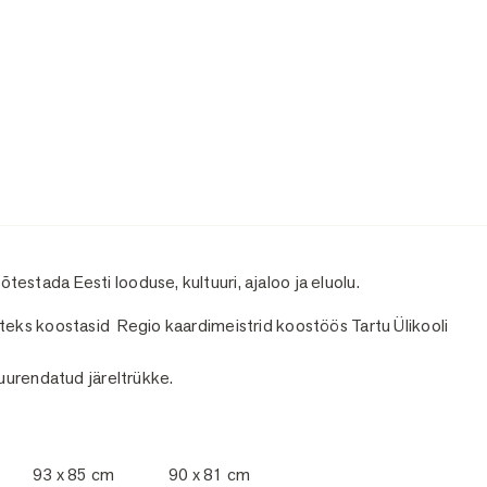
mõtestada Eesti looduse, kultuuri, ajaloo ja eluolu.
eks koostasid Regio kaardimeistrid koostöös Tartu Ülikooli
uurendatud järeltrükke.
93 x 85 cm
90 x 81 cm