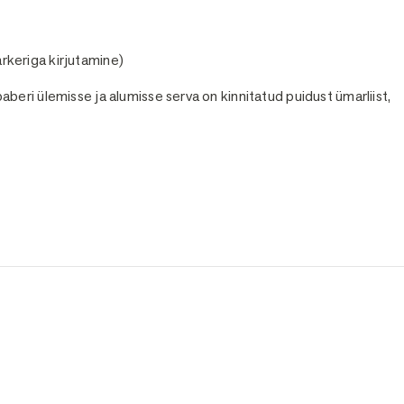
arkeriga kirjutamine)
beri ülemisse ja alumisse serva on kinnitatud puidust ümarliist,