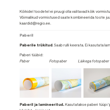
Viimistlused
Kõikidel toodetel ei pruugi olla valitavad kõik vormis
Võimalikud vormistused saate kombineerida toote juu
kaardid@regio.ee.
Paberil
Paberile trükitud
. Saab rulli keerata. Ei kasutata la
Paberi tüübid:
Paber
Fotopaber
Läikega fotopaber
Paberil ja lamineeritud.
Kasutatakse paberi tüüpi ‘p