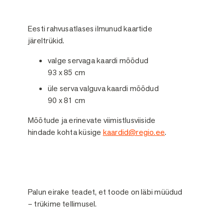
Eesti rahvusatlases ilmunud kaartide
järeltrükid.
valge servaga kaardi mõõdud
93 x 85 cm
üle serva valguva kaardi mõõdud
90 x 81 cm
Mõõtude ja erinevate viimistlusviiside
hindade kohta küsige
kaardid@regio.ee
.
Palun eirake teadet, et toode on läbi müüdud
– trükime tellimusel.