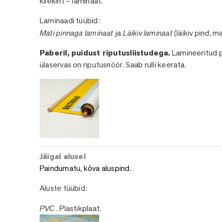
kilekiht – laminaat.
Laminaadi tüübid:
Mati pinnaga laminaat
ja
Läikiv laminaat
(läikiv pind, m
Paberil, puidust riputusliistudega.
Lamineeritud pa
ülaservas on riputusnöör. Saab rulli keerata.
Jäigal alusel
Paindumatu, kõva aluspind.
Aluste tüübid:
PVC .
Plastikplaat.