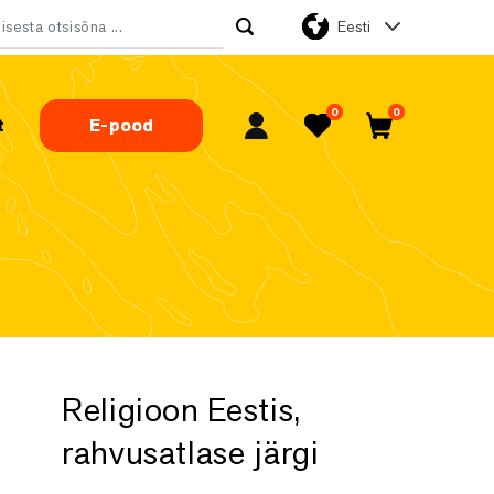
Eesti
tsi:
0
0
t
E-pood
Minu konto
Lemmikud
Ostukorv
Religioon Eestis,
rahvusatlase järgi