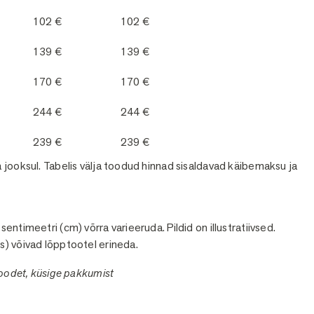
102 €
102 €
139 €
139 €
170 €
170 €
244 €
244 €
239 €
239 €
 jooksul. Tabelis välja toodud hinnad sisaldavad käibemaksu ja
ntimeetri (cm) võrra varieeruda. Pildid on illustratiivsed.
s) võivad lõpptootel erineda.
toodet, küsige pakkumist