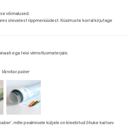
tuse võimalused.
res olevatest rippmenüüdest. Küsimuste korral kirjutage
minaati ega teisi viimistlusmaterjale.
 Värvitav paber
aber’, mille pealmisele küljele on kleebitud õhuke kaitsev