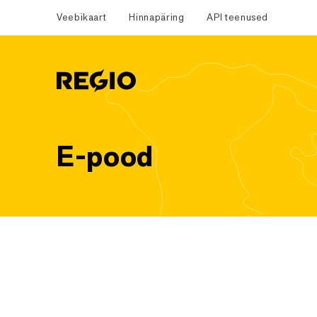
Veebikaart
Hinnapäring
API teenused
Regio
E-pood