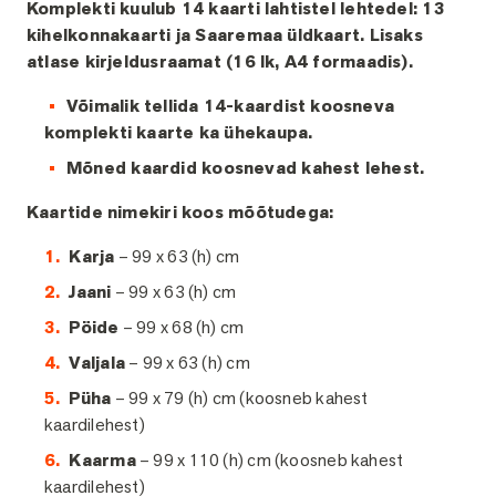
Komplekti kuulub 14 kaarti lahtistel lehtedel: 13
kihelkonnakaarti ja Saaremaa üldkaart. Lisaks
atlase kirjeldusraamat (16 lk, A4 formaadis).
Võimalik tellida 14-kaardist koosneva
komplekti kaarte ka ühekaupa.
Mõned kaardid koosnevad kahest lehest.
Kaartide nimekiri koos mõõtudega:
Karja
– 99 x 63 (h) cm
Jaani
– 99 x 63 (h) cm
Pöide
– 99 x 68 (h) cm
Valjala
– 99 x 63 (h) cm
Püha
– 99 x 79 (h) cm (koosneb kahest
kaardilehest)
Kaarma
– 99 x 110 (h) cm (koosneb kahest
kaardilehest)