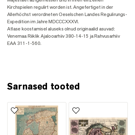
Kirchspielen regulirt worden ist. Angefertiget in der
Allerhöchst verordneten Oeselschen Landes Regulirungs-
Expedition im Jahre MDCCCXXXVI.
Atlase koostamisel aluseks olnud originaalid asuvad:
Venemaa Riiklik Ajalooarhiiv 380-14-15 ja Rahvusarhiiv
EAA 311-1-560.
Küsi lisainfot
Sarnased tooted
Lisa lemmikutesse
Lisa lemmikutesse