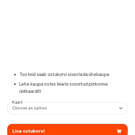
Tooteid saab ostukorvi sisestada ühekaupa
Lehe kaupa ostes leiate soovitud piirkonna
üldkaardilt
Kaart
Clear
Lisa ostukorvi