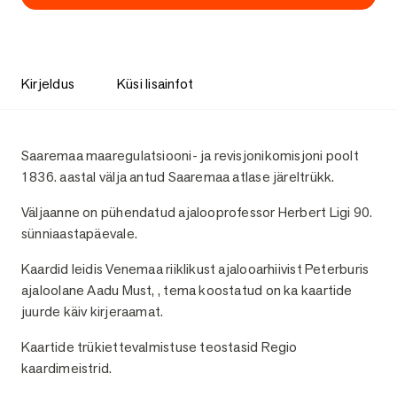
Kirjeldus
Küsi lisainfot
Kirjeldus
Saaremaa maaregulatsiooni- ja revisjonikomisjoni poolt
1836. aastal välja antud Saaremaa atlase järeltrükk.
Väljaanne on pühendatud ajalooprofessor Herbert Ligi 90.
sünniaastapäevale.
Kaardid leidis Venemaa riiklikust ajalooarhiivist Peterburis
ajaloolane Aadu Must, , tema koostatud on ka kaartide
juurde käiv kirjeraamat.
Kaartide trükiettevalmistuse teostasid Regio
kaardimeistrid.