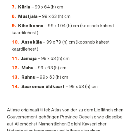
Kärla
– 99 x 64 (h) cm
Mustjala
– 99 x 63 (h) cm
Kihelkonna
– 99 x 104 (h) cm (koosneb kahest
kaardilehest)
Anseküla
– 99 x 79 (h) cm (koosneb kahest
kaardilehest)
Jämaja
– 99 x 63 (h) cm
Muhu
– 99 x 63 (h) cm
Ruhnu
– 99 x 63 (h) cm
Saaremaa üldkaart
– 99 x 63 (h) cm
Atlase originaali tiitel: Atlas von der zu dem Liefländischen
Gouvernement gehörigen Province Oesel so wie dieselbe
auf Allerhöchst Namentlichen Befehl Kayserlicher
Majestaet aufgemessen und in ihren einzelnen