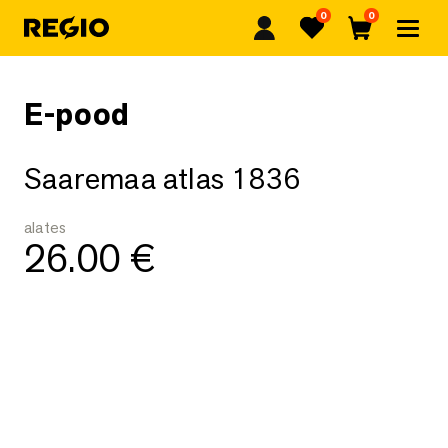
0
0
Regio
Lemmikud
Ostukorv
E-pood
Saaremaa atlas 1836
alates
26.00
€