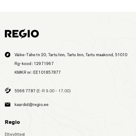
Väike-Tähe tn 20, Tartu linn, Tartu linn, Tartu maakond, 51010
Rg-kood: 12971967
KMKR nr: EE101857877
5566 7787
(E-R 9.00 - 17.00)
kaardid@regio.ee
Regio
Ettevõttest