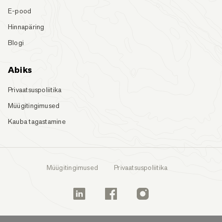
E-pood
Hinnapäring
Blogi
Abiks
Privaatsuspoliitika
Müügitingimused
Kauba tagastamine
Müügitingimused
Privaatsuspoliitika
Linkedin
Facebook
Instagram