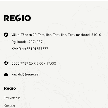
Väike-Tähe tn 20, Tartu linn, Tartu linn, Tartu maakond, 51010
Rg-kood: 12971967
KMKR nr: EE101857877
5566 7787
(E-R 9.00 - 17.00)
kaardid@regio.ee
Regio
Ettevõttest
Kontakt