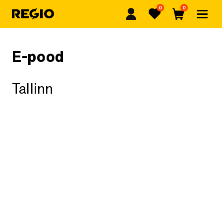
0
0
Regio
Lemmikud
Ostukorv
E-pood
Tallinn