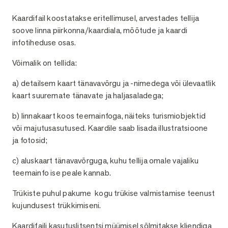
Kirjeldus
Kaardifail koostatakse eritellimusel, arvestades tellija
soove linna piirkonna/kaardiala, mõõtude ja kaardi
infotiheduse osas.
Võimalik on tellida:
a) detailsem kaart tänavavõrgu ja -nimedega või ülevaatlik
kaart suuremate tänavate ja haljasaladega;
b) linnakaart koos teemainfoga, näiteks turismiobjektid
või majutusasutused. Kaardile saab lisada illustratsioone
ja fotosid;
c) aluskaart tänavavõrguga, kuhu tellija omale vajaliku
teemainfo ise peale kannab.
Trükiste puhul pakume kogu trükise valmistamise teenust
kujundusest trükkimiseni.
Kaardifaili kasutuslitsentsi müümisel sõlmitakse kliendiga