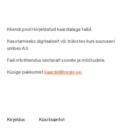
Kliendi poolt kirjeldatud kaardialaga failid.
Kasutamiseks digitaalselt või trükistes kuni suuruseni
umbes A3.
Faili infotihendus vastavalt soovile ja mõõtudele.
Küsige pakkumist
kaardid@regio.ee
.
Kirjeldus
Küsi lisainfot