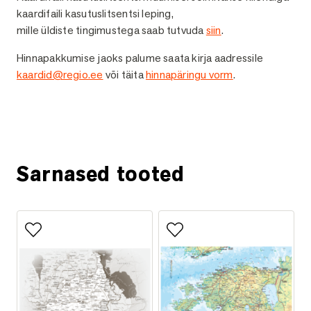
kaardifaili kasutuslitsentsi leping,
mille üldiste tingimustega saab tutvuda
siin
.
Hinnapakkumise jaoks palume saata kirja aadressile
kaardid@regio.ee
või täita
hinnapäringu vorm
.
Küsi lisainfot
Sarnased tooted
Lisa lemmikutesse
Lisa lemmikutesse