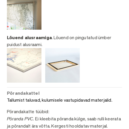
Lõuend alusraamiga
. Lõuend on pingutatud ümber
puidust alusraami.
Põrandakattel
Tallumist taluvad, kulumisele vastupidavad materjalid.
Põrandakatte tüübid:
Põranda PVC.
Ei kleebita põranda külge, saab rulli keerata
ja põrandalt ära võtta. Kergesti hooldatav materjal.