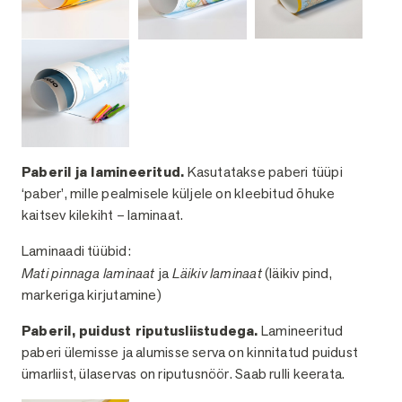
Paberil ja lamineeritud.
Kasutatakse paberi tüüpi
‘paber’, mille pealmisele küljele on kleebitud õhuke
kaitsev kilekiht – laminaat.
Laminaadi tüübid:
Mati pinnaga laminaat
ja
Läikiv laminaat
(läikiv pind,
markeriga kirjutamine)
Paberil, puidust riputusliistudega.
Lamineeritud
paberi ülemisse ja alumisse serva on kinnitatud puidust
ümarliist, ülaservas on riputusnöör. Saab rulli keerata.