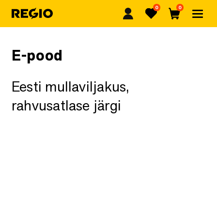
0
0
Regio
Lemmikud
Ostukorv
E-pood
Eesti mullaviljakus,
rahvusatlase järgi