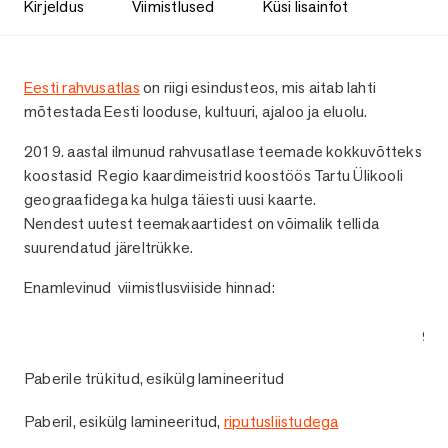
Kirjeldus
Viimistlused
Küsi lisainfot
Kirjeldus
Eesti rahvusatlas
on riigi esindusteos, mis aitab lahti
mõtestada Eesti looduse, kultuuri, ajaloo ja eluolu.
2019. aastal ilmunud rahvusatlase teemade kokkuvõtteks
koostasid Regio kaardimeistrid koostöös Tartu Ülikooli
geograafidega ka hulga täiesti uusi kaarte.
Nendest uutest teemakaartidest on võimalik tellida
suurendatud järeltrükke.
Enamlevinud viimistlusviiside hinnad:
93 
Paberile trükitud, esikülg lamineeritud
1
Paberil, esikülg lamineeritud,
riputusliistudega
1