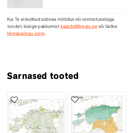
Kui Te ei leidnud sobivas mõõdus või vormistusviisiga
toodet, küsige pakkumist
kaardid@regio.ee
või täitke
hinnapäringu vorm
.
Küsi lisainfot
Sarnased tooted
Lisa lemmikutesse
Lisa lemmikutesse