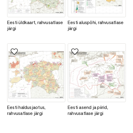
Eesti üldkaart, rahvusatlase järgi
Eesti aluspõhi, rahvusatlase järg
Eesti üldkaart, rahvusatlase
Eesti aluspõhi, rahvusatlase
järgi
järgi
Lisa lemmikutesse
Lisa lemmikutesse
Eesti haldusjaotus, rahvusatlase järgi
Eesti asend ja piirid, rahvusatlas
Eesti haldusjaotus,
Eesti asend ja piirid,
rahvusatlase järgi
rahvusatlase järgi