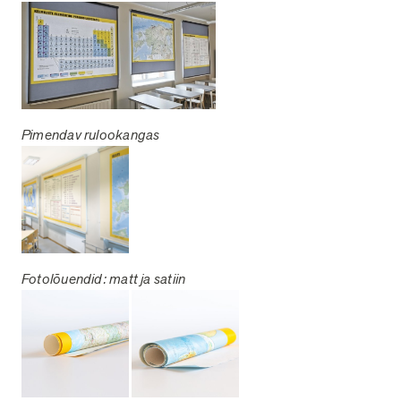
Pimendav rulookangas
Fotolõuendid: matt ja satiin