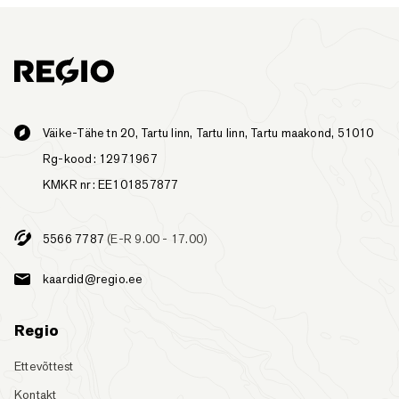
Väike-Tähe tn 20, Tartu linn, Tartu linn, Tartu maakond, 51010
Rg-kood: 12971967
KMKR nr: EE101857877
5566 7787
(E-R 9.00 - 17.00)
kaardid@regio.ee
Regio
Ettevõttest
Kontakt