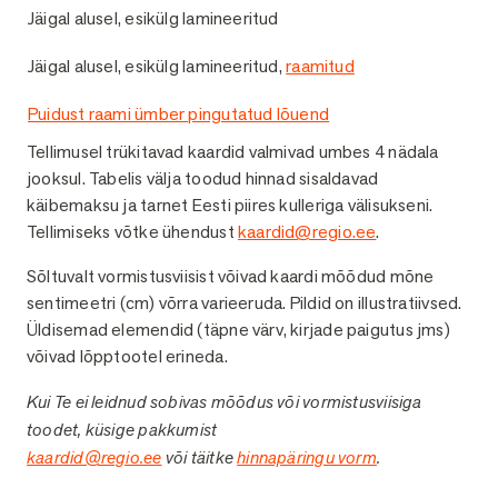
Jäigal alusel, esikülg lamineeritud
1
Jäigal alusel, esikülg lamineeritud,
raamitud
2
Puidust raami ümber pingutatud lõuend
2
Tellimusel trükitavad kaardid valmivad umbes 4 nädala
jooksul. Tabelis välja toodud hinnad sisaldavad
käibemaksu ja tarnet Eesti piires kulleriga välisukseni.
Tellimiseks võtke ühendust
kaardid@regio.ee
.
Sõltuvalt vormistusviisist võivad kaardi mõõdud mõne
sentimeetri (cm) võrra varieeruda. Pildid on illustratiivsed.
Üldisemad elemendid (täpne värv, kirjade paigutus jms)
võivad lõpptootel erineda.
Kui Te ei leidnud sobivas mõõdus või vormistusviisiga
toodet, küsige pakkumist
kaardid@regio.ee
või täitke
hinnapäringu vorm
.