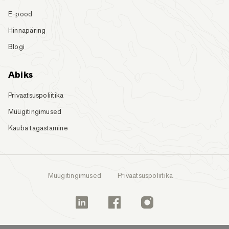
E-pood
Hinnapäring
Blogi
Abiks
Privaatsuspoliitika
Müügitingimused
Kauba tagastamine
Müügitingimused
Privaatsuspoliitika
Linkedin
Facebook
Instagram