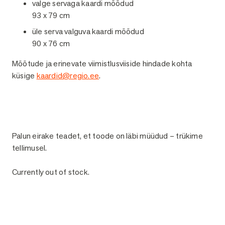
valge servaga kaardi mõõdud
93 x 79 cm
üle serva valguva kaardi mõõdud
90 x 76 cm
Mõõtude ja erinevate viimistlusviiside hindade kohta
küsige
kaardid@regio.ee
.
Palun eirake teadet, et toode on läbi müüdud – trükime
tellimusel.
Currently out of stock.