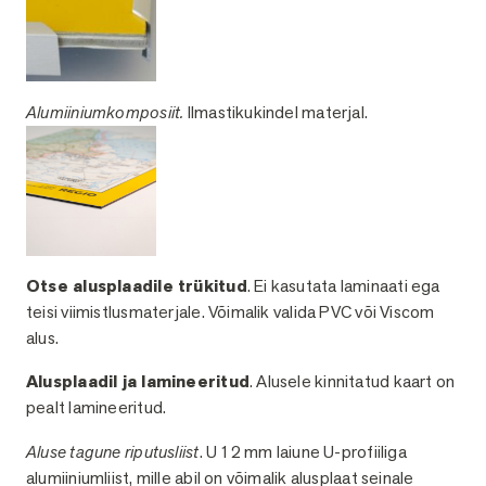
Alumiiniumkomposiit.
Ilmastikukindel materjal.
Otse alusplaadile trükitud
. Ei kasutata laminaati ega
teisi viimistlusmaterjale. Võimalik valida PVC või Viscom
alus.
Alusplaadil ja lamineeritud
. Alusele kinnitatud kaart on
pealt lamineeritud.
Aluse tagune riputusliist
. U 12 mm laiune U-profiiliga
alumiiniumliist, mille abil on võimalik alusplaat seinale