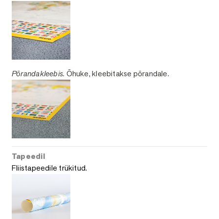
Põrandakleebis.
Õhuke, kleebitakse põrandale.
Tapeedil
Fliistapeedile trükitud.