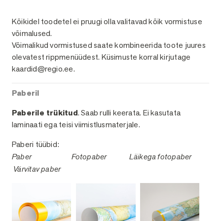
Viimistlused
Kõikidel toodetel ei pruugi olla valitavad kõik vormistuse
võimalused.
Võimalikud vormistused saate kombineerida toote juures
olevatest rippmenüüdest. Küsimuste korral kirjutage
kaardid@regio.ee.
Paberil
Paberile trükitud
. Saab rulli keerata. Ei kasutata
laminaati ega teisi viimistlusmaterjale.
Paberi tüübid:
Paber
Fotopaber
Läikega fotopaber
Värvitav paber