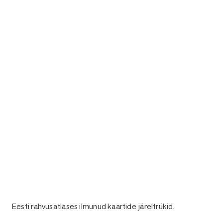
Eesti rahvusatlases ilmunud kaartide järeltrükid.