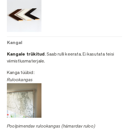
Kangal
Kangale trükitud
. Saab rulli keerata. Ei kasutata teisi
viimistlusmaterjale.
Kanga tüübid:
Rulookangas
Poolpimendav rulookangas (hämardav ruloo)