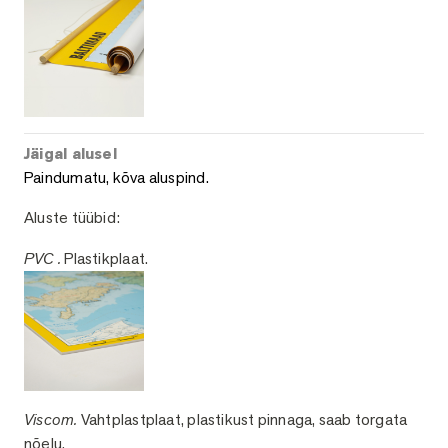
Jäigal alusel
Paindumatu, kõva aluspind.
Aluste tüübid:
PVC .
Plastikplaat.
Viscom.
Vahtplastplaat, plastikust pinnaga, saab torgata
nõelu.