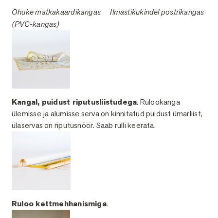
Õhuke matkakaardikangas
Ilmastikukindel postr
ikangas
(PVC-kangas)
Kangal, puidust riputusliistudega
. Rulookanga
ülemisse ja alumisse serva on kinnitatud puidust ümarliist,
ülaservas on riputusnöör. Saab rulli keerata.
Ruloo kettmehhanismiga
.