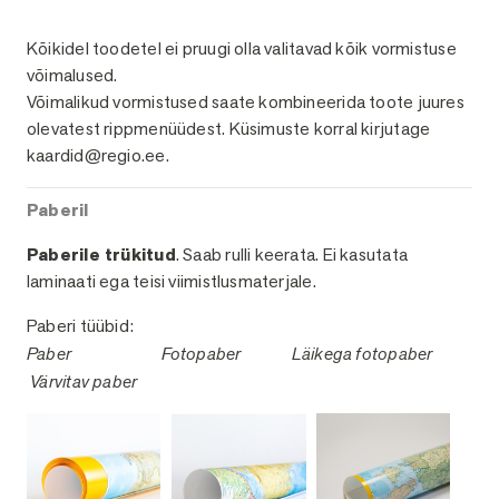
Viimistlused
Kõikidel toodetel ei pruugi olla valitavad kõik vormistuse
võimalused.
Võimalikud vormistused saate kombineerida toote juures
olevatest rippmenüüdest. Küsimuste korral kirjutage
kaardid@regio.ee.
Paberil
Paberile trükitud
. Saab rulli keerata. Ei kasutata
laminaati ega teisi viimistlusmaterjale.
Paberi tüübid:
Paber
Fotopaber
Läikega fotopaber
Värvitav paber