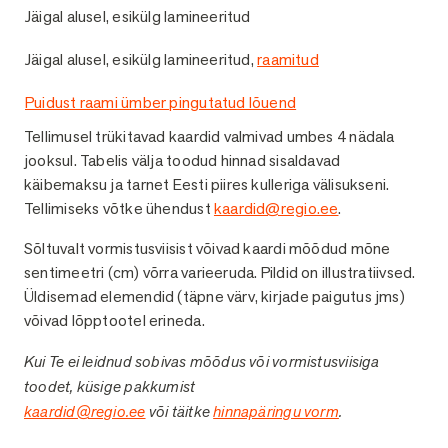
Jäigal alusel, esikülg lamineeritud
1
Jäigal alusel, esikülg lamineeritud,
raamitud
2
Puidust raami ümber pingutatud lõuend
2
Tellimusel trükitavad kaardid valmivad umbes 4 nädala
jooksul. Tabelis välja toodud hinnad sisaldavad
käibemaksu ja tarnet Eesti piires kulleriga välisukseni.
Tellimiseks võtke ühendust
kaardid@regio.ee
.
Sõltuvalt vormistusviisist võivad kaardi mõõdud mõne
sentimeetri (cm) võrra varieeruda. Pildid on illustratiivsed.
Üldisemad elemendid (täpne värv, kirjade paigutus jms)
võivad lõpptootel erineda.
Kui Te ei leidnud sobivas mõõdus või vormistusviisiga
toodet, küsige pakkumist
kaardid@regio.ee
või täitke
hinnapäringu vorm
.