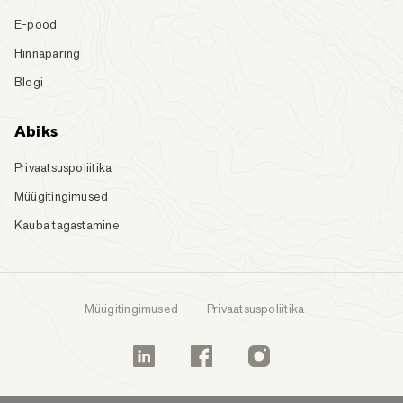
E-pood
Hinnapäring
Blogi
Abiks
Privaatsuspoliitika
Müügitingimused
Kauba tagastamine
Müügitingimused
Privaatsuspoliitika
Linkedin
Facebook
Instagram