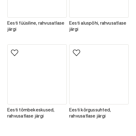
Eesti füüsiline, rahvusatlase järgi
Eesti aluspõhi, rahvusatlase järg
Eesti füüsiline, rahvusatlase
Eesti aluspõhi, rahvusatlase
järgi
järgi
Lisa lemmikutesse
Lisa lemmikutesse
Eesti tõmbekeskused, rahvusatlase järgi
Eesti kõrgussuhted, rahvusatlas
Eesti tõmbekeskused,
Eesti kõrgussuhted,
rahvusatlase järgi
rahvusatlase järgi