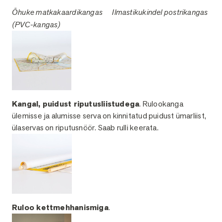
Õhuke matkakaardikangas
Ilmastikukindel postr
ikangas
(PVC-kangas)
Kangal, puidust riputusliistudega
. Rulookanga
ülemisse ja alumisse serva on kinnitatud puidust ümarliist,
ülaservas on riputusnöör. Saab rulli keerata.
Ruloo kettmehhanismiga
.