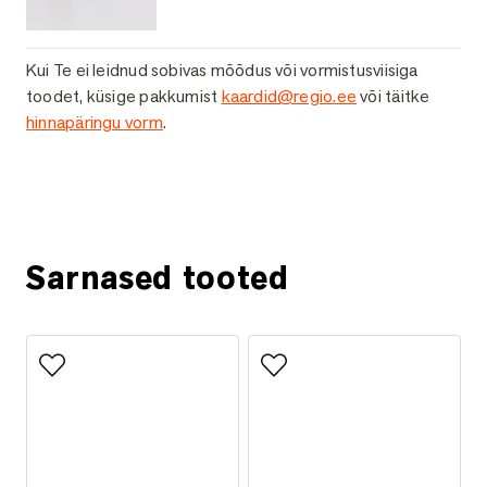
Kui Te ei leidnud sobivas mõõdus või vormistusviisiga
toodet, küsige pakkumist
kaardid@regio.ee
või täitke
hinnapäringu vorm
.
Küsi lisainfot
Sarnased tooted
Lisa lemmikutesse
Lisa lemmikutesse