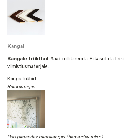
Kangal
Kangale trükitud
. Saab rulli keerata. Ei kasutata teisi
viimistlusmaterjale.
Kanga tüübid:
Rulookangas
Poolpimendav rulookangas (hämardav ruloo)