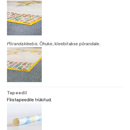
Põrandakleebis.
Õhuke, kleebitakse põrandale.
Tapeedil
Fliistapeedile trükitud.