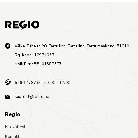
Väike-Tähe tn 20, Tartu linn, Tartu linn, Tartu maakond, 51010
Rg-kood: 12971967
KMKR nr: EE101857877
5566 7787
(E-R 9.00 - 17.00)
kaardid@regio.ee
Regio
Ettevõttest
Kontakt