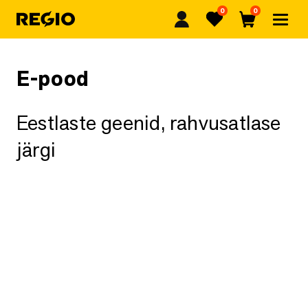
0
0
Regio
Lemmikud
Ostukorv
E-pood
Eestlaste geenid, rahvusatlase
järgi