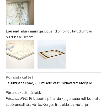
Lõuend alusraamiga
. Lõuend on pingutatud ümber
puidust alusraami.
Põrandakattel
Tallumist taluvad, kulumisele vastupidavad materjalid.
Põrandakatte tüübid:
Põranda PVC.
Ei kleebita põranda külge, saab rulli keerata
ja põrandalt ära võtta. Kergesti hooldatav materjal.