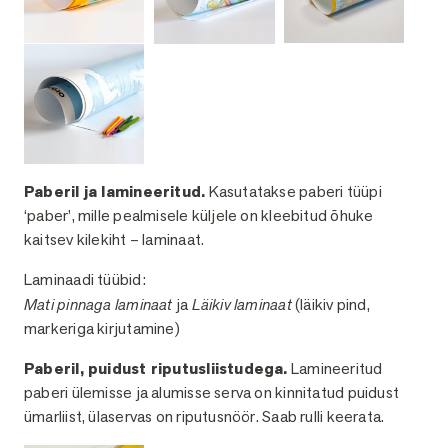
Paberil ja lamineeritud.
Kasutatakse paberi tüüpi
‘paber’, mille pealmisele küljele on kleebitud õhuke
kaitsev kilekiht – laminaat.
Laminaadi tüübid:
Mati pinnaga laminaat
ja
Läikiv laminaat
(läikiv pind,
markeriga kirjutamine)
Paberil, puidust riputusliistudega.
Lamineeritud
paberi ülemisse ja alumisse serva on kinnitatud puidust
ümarliist, ülaservas on riputusnöör. Saab rulli keerata.