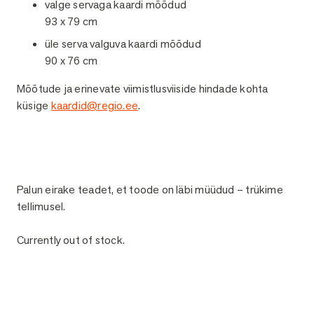
valge servaga kaardi mõõdud
93 x 79 cm
üle serva valguva kaardi mõõdud
90 x 76 cm
Mõõtude ja erinevate viimistlusviiside hindade kohta
küsige
kaardid@regio.ee
.
Palun eirake teadet, et toode on läbi müüdud – trükime
tellimusel.
Currently out of stock.