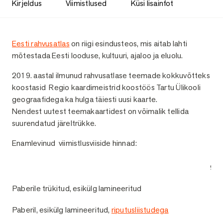
Kirjeldus
Viimistlused
Küsi lisainfot
Kirjeldus
Eesti rahvusatlas
on riigi esindusteos, mis aitab lahti
mõtestada Eesti looduse, kultuuri, ajaloo ja eluolu.
2019. aastal ilmunud rahvusatlase teemade kokkuvõtteks
koostasid Regio kaardimeistrid koostöös Tartu Ülikooli
geograafidega ka hulga täiesti uusi kaarte.
Nendest uutest teemakaartidest on võimalik tellida
suurendatud järeltrükke.
Enamlevinud viimistlusviiside hinnad:
93 
Paberile trükitud, esikülg lamineeritud
1
Paberil, esikülg lamineeritud,
riputusliistudega
1