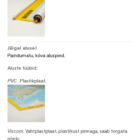
Jäigal alusel
Paindumatu, kõva aluspind.
Aluste tüübid:
PVC .
Plastikplaat.
Viscom.
Vahtplastplaat, plastikust pinnaga, saab torgata
nõelu.