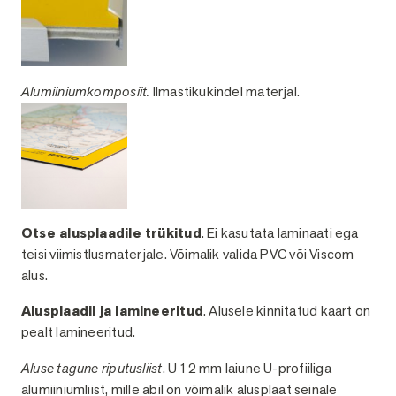
Alumiiniumkomposiit.
Ilmastikukindel materjal.
Otse alusplaadile trükitud
. Ei kasutata laminaati ega
teisi viimistlusmaterjale. Võimalik valida PVC või Viscom
alus.
Alusplaadil ja lamineeritud
. Alusele kinnitatud kaart on
pealt lamineeritud.
Aluse tagune riputusliist
. U 12 mm laiune U-profiiliga
alumiiniumliist, mille abil on võimalik alusplaat seinale