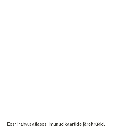
Eesti rahvusatlases ilmunud kaartide järeltrükid.