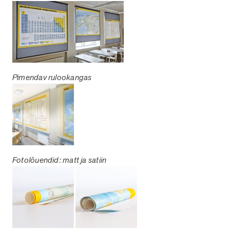
Pimendav rulookangas
Fotolõuendid: matt ja satiin