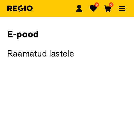
0
0
Regio
Lemmikud
Ostukorv
E-pood
Raamatud lastele