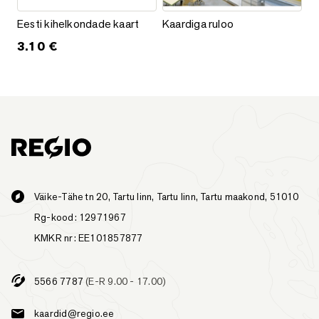
Eesti kihelkondade kaart
Kaardiga ruloo
Eesti kihelkondade kaart
Kaardiga ruloo
3.10
€
Väike-Tähe tn 20, Tartu linn, Tartu linn, Tartu maakond, 51010
Rg-kood: 12971967
KMKR nr: EE101857877
5566 7787
(E-R 9.00 - 17.00)
kaardid@regio.ee