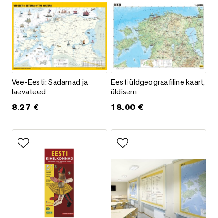
Lisa lemmikutesse
Lisa lemmikutesse
Vee-Eesti: Sadamad ja laevateed
Eesti üldgeograafiline kaart, ül
Vee-Eesti: Sadamad ja
Eesti üldgeograafiline kaart,
laevateed
üldisem
8.27
€
18.00
€
Lisa lemmikutesse
Lisa lemmikutesse