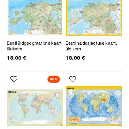
Eesti üldgeograafiline kaart, üldisem
Eesti haldusjaotuse kaart, üldi
Eesti üldgeograafiline kaart,
Eesti haldusjaotuse kaart,
üldisem
üldisem
18.00
€
18.00
€
UUS!
Lisa lemmikutesse
Lisa lemmikutesse