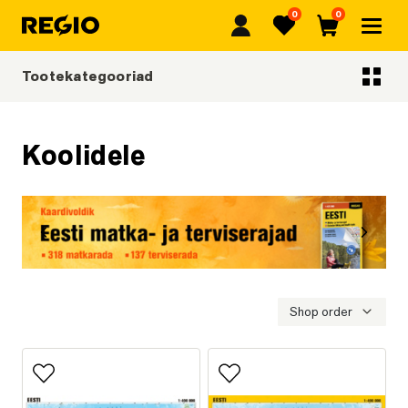
0
0
Regio
Lemmikud
Ostukorv
Tootekategooriad
Tootekategooriad
Koolidele
Eelmine
Järgmi
Eesti matka- ja terviserajad
Shop order
Lisa lemmikutesse
Lisa lemmikutesse