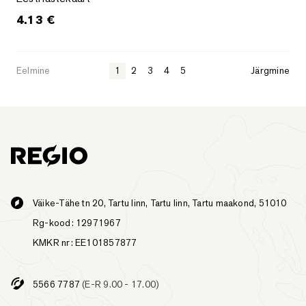
4.13
€
Eelmine
1
2
3
4
5
Järgmine
Väike-Tähe tn 20, Tartu linn, Tartu linn, Tartu maakond, 51010
Rg-kood: 12971967
KMKR nr: EE101857877
5566 7787
(E-R 9.00 - 17.00)