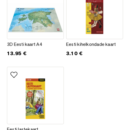
3D Eesti kaart A4
Eesti kihelkondade kaart
3D Eesti kaart A4
Eesti kihelkondade kaart
13.95
€
3.10
€
Lisa lemmikutesse
Eesti lastekaart
Eesti lastekaart