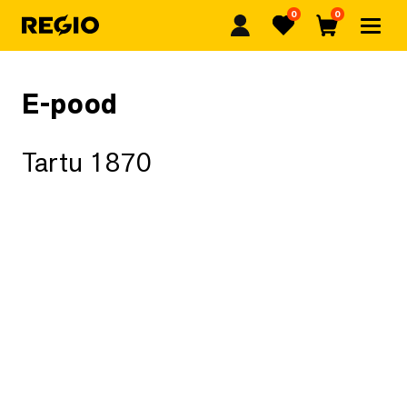
0
0
Regio
Lemmikud
Ostukorv
E-pood
Tartu 1870