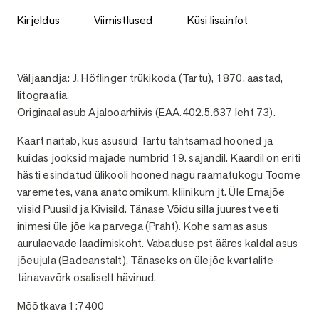
Kirjeldus
Viimistlused
Küsi lisainfot
Kirjeldus
Väljaandja: J. Höflinger trükikoda (Tartu), 1870. aastad,
litograafia.
Originaal asub Ajalooarhiivis (EAA.402.5.637 leht 73).
Kaart näitab, kus asusuid Tartu tähtsamad hooned ja
kuidas jooksid majade numbrid 19. sajandil. Kaardil on eriti
hästi esindatud ülikooli hooned nagu raamatukogu Toome
varemetes, vana anatoomikum, kliinikum jt. Üle Emajõe
viisid Puusild ja Kivisild. Tänase Võidu silla juurest veeti
inimesi üle jõe ka parvega (Praht). Kohe samas asus
aurulaevade laadimiskoht. Vabaduse pst ääres kaldal asus
jõeujula (Badeanstalt). Tänaseks on ülejõe kvartalite
tänavavõrk osaliselt hävinud.
Mõõtkava 1:7400