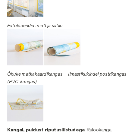
Fotolõuendid: matt ja satiin
Õhuke matkakaardikangas
Ilmastikukindel postr
ikangas
(PVC-kangas)
Kangal, puidust riputusliistudega
. Rulookanga