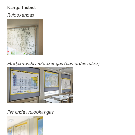
Kanga tüübid:
Rulookangas
Poolpimendav rulookangas (hämardav ruloo)
Pimendav rulookangas