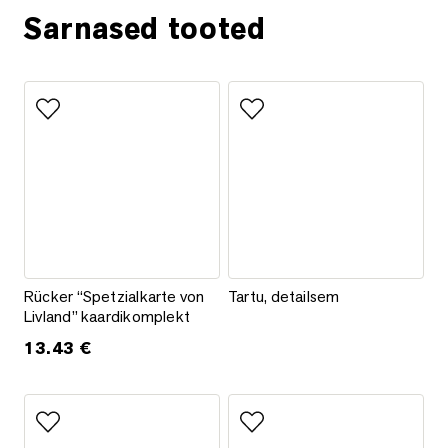
Sarnased tooted
Lisa lemmikutesse
Lisa lemmikutesse
Rücker “Spetzialkarte von Livland” kaardikomplekt
Tartu, detailsem
Rücker “Spetzialkarte von
Tartu, detailsem
Livland” kaardikomplekt
13.43
€
Lisa lemmikutesse
Lisa lemmikutesse