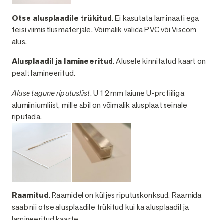
Otse alusplaadile trükitud
. Ei kasutata laminaati ega
teisi viimistlusmaterjale. Võimalik valida PVC või Viscom
alus.
Alusplaadil ja lamineeritud
. Alusele kinnitatud kaart on
pealt lamineeritud.
Aluse tagune riputusliist
. U 12 mm laiune U-profiiliga
alumiiniumliist, mille abil on võimalik alusplaat seinale
riputada.
Raamitud
. Raamidel on küljes riputuskonksud. Raamida
saab nii otse alusplaadile trükitud kui ka alusplaadil ja
lamineeritud kaarte.