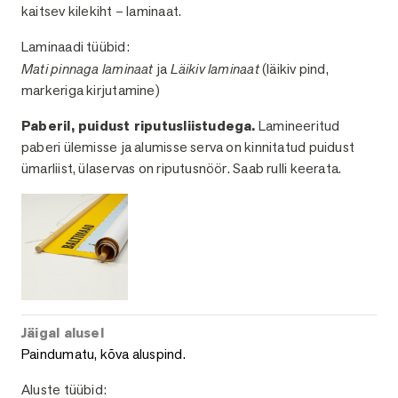
kaitsev kilekiht – laminaat.
Laminaadi tüübid:
Mati pinnaga laminaat
ja
Läikiv laminaat
(läikiv pind,
markeriga kirjutamine)
Paberil, puidust riputusliistudega.
Lamineeritud
paberi ülemisse ja alumisse serva on kinnitatud puidust
ümarliist, ülaservas on riputusnöör. Saab rulli keerata.
Jäigal alusel
Paindumatu, kõva aluspind.
Aluste tüübid: