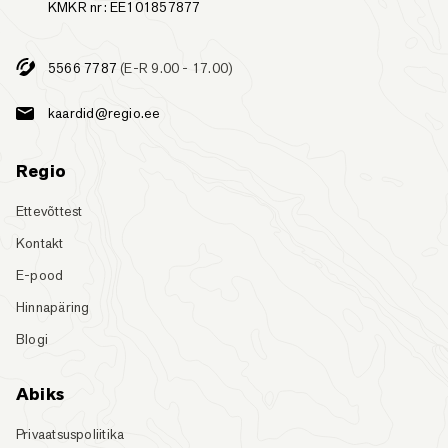
KMKR nr: EE101857877
5566 7787
(E-R 9.00 - 17.00)
kaardid@regio.ee
Regio
Ettevõttest
Kontakt
E-pood
Hinnapäring
Blogi
Abiks
Privaatsuspoliitika