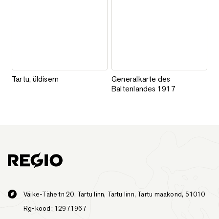
Tartu, üldisem
Generalkarte des Baltenlandes
Tartu, üldisem
Generalkarte des
Baltenlandes 1917
This product has multiple varia
Väike-Tähe tn 20, Tartu linn, Tartu linn, Tartu maakond, 51010
Rg-kood: 12971967