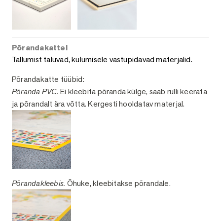
Põrandakattel
Tallumist taluvad, kulumisele vastupidavad materjalid.
Põrandakatte tüübid:
Põranda PVC.
Ei kleebita põranda külge, saab rulli keerata
ja põrandalt ära võtta. Kergesti hooldatav materjal.
Põrandakleebis.
Õhuke, kleebitakse põrandale.