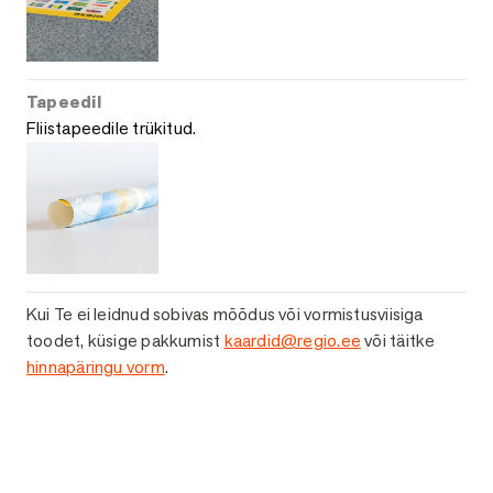
Tapeedil
Fliistapeedile trükitud.
Kui Te ei leidnud sobivas mõõdus või vormistusviisiga
toodet, küsige pakkumist
kaardid@regio.ee
või täitke
hinnapäringu vorm
.
Küsi lisainfot