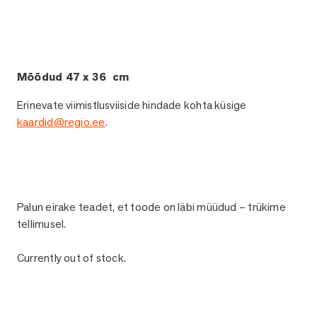
Mõõdud 47 x 36 cm
Erinevate viimistlusviiside hindade kohta küsige
kaardid@regio.ee
.
Palun eirake teadet, et toode on läbi müüdud – trükime
tellimusel.
Currently out of stock.