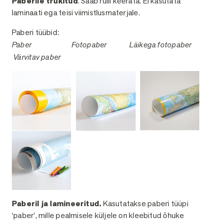
Paberile trükitud
. Saab rulli keerata. Ei kasutata
laminaati ega teisi viimistlusmaterjale.
Paberi tüübid:
Paber
Fotopaber
Läikega fotopaber
Värvitav paber
Paberil ja lamineeritud.
Kasutatakse paberi tüüpi
‘paber’, mille pealmisele küljele on kleebitud õhuke