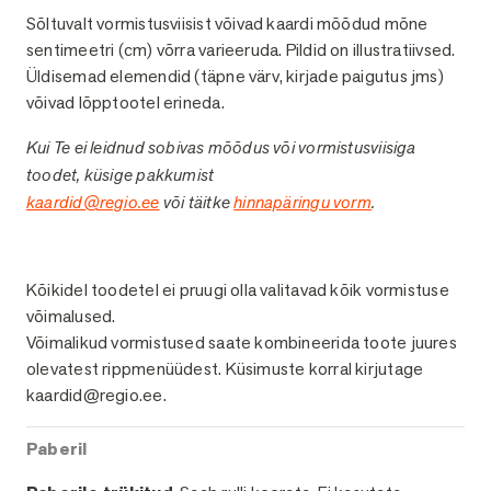
Sõltuvalt vormistusviisist võivad kaardi mõõdud mõne
sentimeetri (cm) võrra varieeruda. Pildid on illustratiivsed.
Üldisemad elemendid (täpne värv, kirjade paigutus jms)
võivad lõpptootel erineda.
Kui Te ei leidnud sobivas mõõdus või vormistusviisiga
toodet, küsige pakkumist
kaardid@regio.ee
või täitke
hinnapäringu vorm
.
Viimistlused
Kõikidel toodetel ei pruugi olla valitavad kõik vormistuse
võimalused.
Võimalikud vormistused saate kombineerida toote juures
olevatest rippmenüüdest. Küsimuste korral kirjutage
kaardid@regio.ee.
Paberil