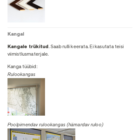
Kangal
Kangale trükitud
. Saab rulli keerata. Ei kasutata teisi
viimistlusmaterjale.
Kanga tüübid:
Rulookangas
Poolpimendav rulookangas (hämardav ruloo)