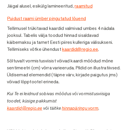
Jäigal alusel, esikülg lamineeritud,
raamitud
2
Puidust raami ümber pingutatud lõuend
2
Tellimusel trükitavad kaardid valmivad umbes 4 nädala
jooksul. Tabelis välja toodud hinnad sisaldavad
käibemaksu ja tarnet Eesti piires kulleriga välisukseni.
Tellimiseks võtke ühendust
kaardid@regio.ee
.
Sõltuvalt vormistusviisist võivad kaardi mõõdud mõne
sentimeetri (cm) võrra varieeruda. Pildid on illustratiivsed.
Üldisemad elemendid (täpne värv, kirjade paigutus jms)
võivad lõpptootel erineda.
Kui Te ei leidnud sobivas mõõdus või vormistusviisiga
toodet, küsige pakkumist
kaardid@regio.ee
või täitke
hinnapäringu vorm
.