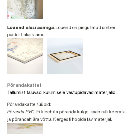
Lõuend alusraamiga
. Lõuend on pingutatud ümber
puidust alusraami.
Põrandakattel
Tallumist taluvad, kulumisele vastupidavad materjalid.
Põrandakatte tüübid:
Põranda PVC.
Ei kleebita põranda külge, saab rulli keerata
ja põrandalt ära võtta. Kergesti hooldatav materjal.