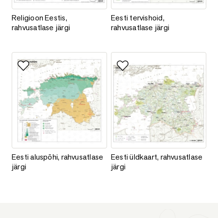
Religioon Eestis, rahvusatlase järgi
Eesti tervishoid, rahvusatlase jä
Religioon Eestis,
Eesti tervishoid,
rahvusatlase järgi
rahvusatlase järgi
Lisa lemmikutesse
Lisa lemmikutesse
Eesti aluspõhi, rahvusatlase järgi
Eesti üldkaart, rahvusatlase järg
Eesti aluspõhi, rahvusatlase
Eesti üldkaart, rahvusatlase
järgi
järgi