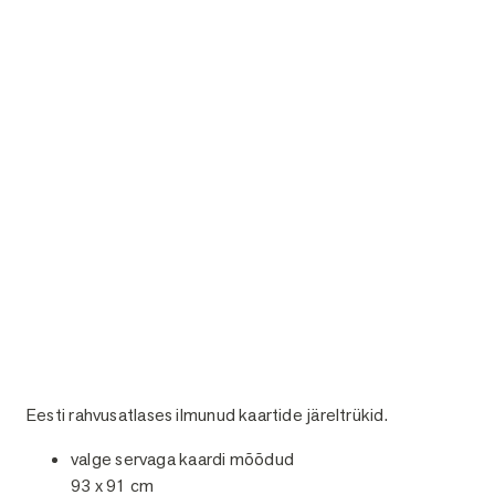
Eesti rahvusatlases ilmunud kaartide järeltrükid.
valge servaga kaardi mõõdud
93 x 91 cm