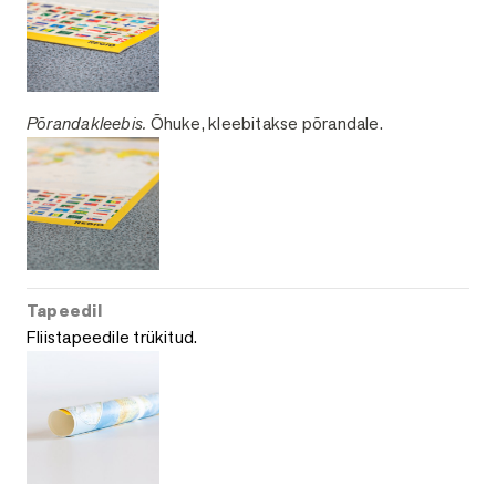
Põrandakleebis.
Õhuke, kleebitakse põrandale.
Tapeedil
Fliistapeedile trükitud.