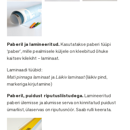
Paberil ja lamineeritud.
Kasutatakse paberi tüüpi
‘paber’, mille pealmisele küljele on kleebitud õhuke
kaitsev kilekiht – laminaat.
Laminaadi tüübid:
Mati pinnaga laminaat
ja
Läikiv laminaat
(läikiv pind,
markeriga kirjutamine)
Paberil, puidust riputusliistudega.
Lamineeritud
paberi ülemisse ja alumisse serva on kinnitatud puidust
ümarliist, ülaservas on riputusnöör. Saab rulli keerata.