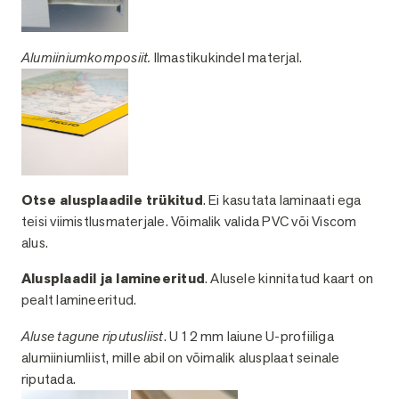
Alumiiniumkomposiit.
Ilmastikukindel materjal.
Otse alusplaadile trükitud
. Ei kasutata laminaati ega
teisi viimistlusmaterjale. Võimalik valida PVC või Viscom
alus.
Alusplaadil ja lamineeritud
. Alusele kinnitatud kaart on
pealt lamineeritud.
Aluse tagune riputusliist
. U 12 mm laiune U-profiiliga
alumiiniumliist, mille abil on võimalik alusplaat seinale
riputada.