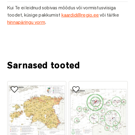
Kui Te ei leidnud sobivas mõõdus või vormistusviisiga
toodet, küsige pakkumist
kaardid@regio.ee
või täitke
hinnapäringu vorm
.
Küsi lisainfot
Sarnased tooted
Lisa lemmikutesse
Lisa lemmikutesse