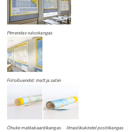
Pimendav rulookangas
Fotolõuendid: matt ja satiin
Õhuke matkakaardikangas
Ilmastikukindel postr
ikangas