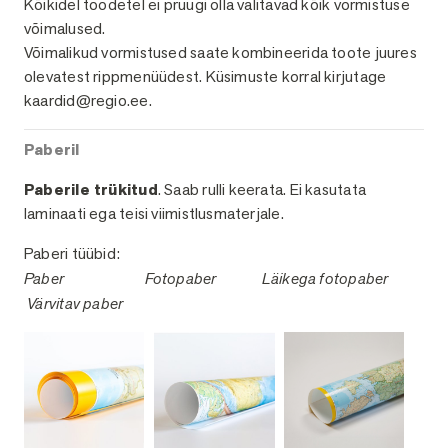
Viimistlused
Kõikidel toodetel ei pruugi olla valitavad kõik vormistuse
võimalused.
Võimalikud vormistused saate kombineerida toote juures
olevatest rippmenüüdest. Küsimuste korral kirjutage
kaardid@regio.ee.
Paberil
Paberile trükitud
. Saab rulli keerata. Ei kasutata
laminaati ega teisi viimistlusmaterjale.
Paberi tüübid:
Paber
Fotopaber
Läikega fotopaber
Värvitav paber