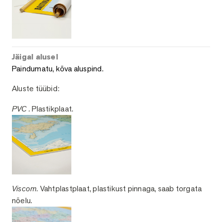
Jäigal alusel
Paindumatu, kõva aluspind.
Aluste tüübid:
PVC .
Plastikplaat.
Viscom.
Vahtplastplaat, plastikust pinnaga, saab torgata
nõelu.