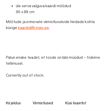
üle serva valguva kaardi mõõdud
90 x 88 cm
Mõõtude ja erinevate viimistlusviiside hindade kohta
küsige
kaardid@regio.ee
.
Palun eirake teadet, et toode on läbi müüdud – trükime
tellimusel.
Currently out of stock.
Kirjeldus
Viimistlused
Küsi lisainfot