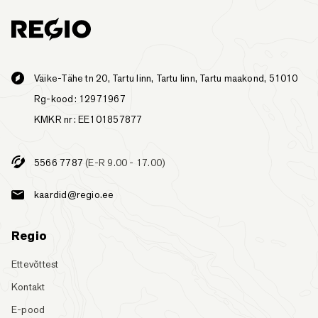
Väike-Tähe tn 20, Tartu linn, Tartu linn, Tartu maakond, 51010
Rg-kood: 12971967
KMKR nr: EE101857877
5566 7787
(E-R 9.00 - 17.00)
kaardid@regio.ee
Regio
Ettevõttest
Kontakt
E-pood