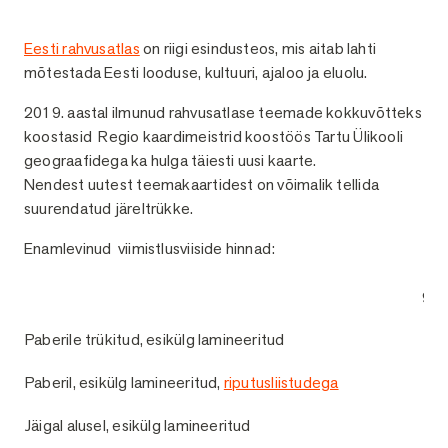
Kirjeldus
Eesti rahvusatlas
on riigi esindusteos, mis aitab lahti
mõtestada Eesti looduse, kultuuri, ajaloo ja eluolu.
2019. aastal ilmunud rahvusatlase teemade kokkuvõtteks
koostasid Regio kaardimeistrid koostöös Tartu Ülikooli
geograafidega ka hulga täiesti uusi kaarte.
Nendest uutest teemakaartidest on võimalik tellida
suurendatud järeltrükke.
Enamlevinud viimistlusviiside hinnad:
93 
Paberile trükitud, esikülg lamineeritud
1
Paberil, esikülg lamineeritud,
riputusliistudega
1
Jäigal alusel, esikülg lamineeritud
1