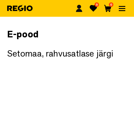
0
0
Regio
Lemmikud
Ostukorv
E-pood
Setomaa, rahvusatlase järgi