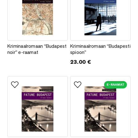
Kriminaalromaan “Budapest noir” e-raamat
Kriminaalromaan “Budapesti sp
Kriminaalromaan “Budapest
Kriminaalromaan “Budapesti
noir” e-raamat
spioon”
23.00
€
E-RAAMAT
Lisa lemmikutesse
Lisa lemmikutesse