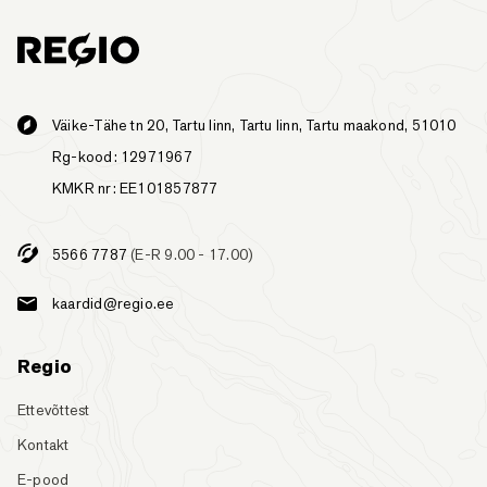
Väike-Tähe tn 20, Tartu linn, Tartu linn, Tartu maakond, 51010
Rg-kood: 12971967
KMKR nr: EE101857877
5566 7787
(E-R 9.00 - 17.00)
kaardid@regio.ee
Regio
Ettevõttest
Kontakt
E-pood