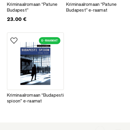
Kriminaalromaan “Patune Budapest”
Kriminaalromaan “Patune Buda
Kriminaalromaan “Patune
Kriminaalromaan “Patune
Budapest”
Budapest” e-raamat
23.00
€
E-RAAMAT
Lisa lemmikutesse
Kriminaalromaan “Budapesti spioon” e-raamat
Kriminaalromaan “Budapesti
spioon” e-raamat