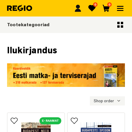
0
0
Regio
Lemmikud
Ostukorv
Tootekategooriad
Tootekategooriad
Ilukirjandus
Eelmine
Järgmi
Eesti matka- ja terviserajad
Shop order
E-RAAMAT
Lisa lemmikutesse
Lisa lemmikutesse