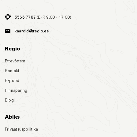
5566 7787
(E-R 9.00 - 17.00)
kaardid@regio.ee
Regio
Ettevõttest
Kontakt
E-pood
Hinnapäring
Blogi
Abiks
Privaatsuspoliitika