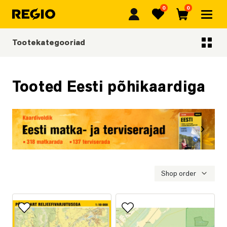
0
0
Regio
Lemmikud
Ostukorv
Tootekategooriad
Tootekategooriad
Tooted Eesti põhikaardiga
Eelmine
Järgmi
Eesti matka- ja terviserajad
Shop order
Lisa lemmikutesse
Lisa lemmikutesse