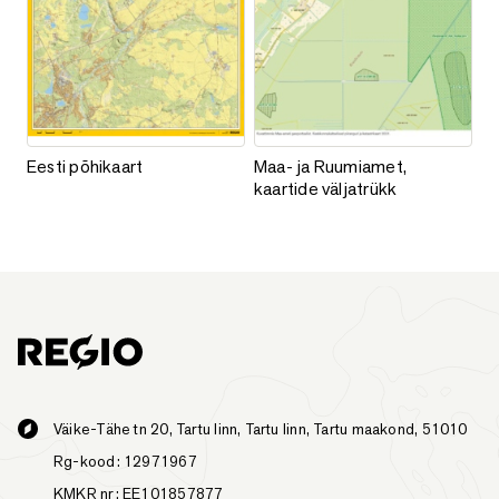
Eesti põhikaart
Maa- ja Ruumiamet, kaartide väl
Eesti põhikaart
Maa- ja Ruumiamet,
kaartide väljatrükk
Väike-Tähe tn 20, Tartu linn, Tartu linn, Tartu maakond, 51010
Rg-kood: 12971967
KMKR nr: EE101857877