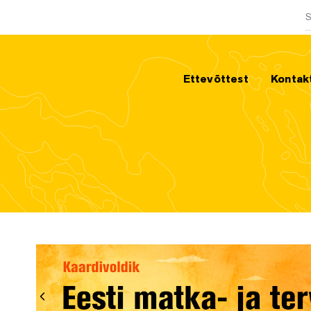
O
Ettevõttest
Kontak
Eelmine