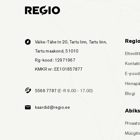
Regi
Väike-Tähe tn 20, Tartu linn, Tartu linn,
Tartu maakond, 51010
Ettevõt
Rg-kood: 12971967
Kontakt
KMKR nr: EE101857877
E-pood
Hinnapä
5566 7787
(E-R 9.00 - 17.00)
Blogi
kaardid@regio.ee
Abik
Privaats
Müügit