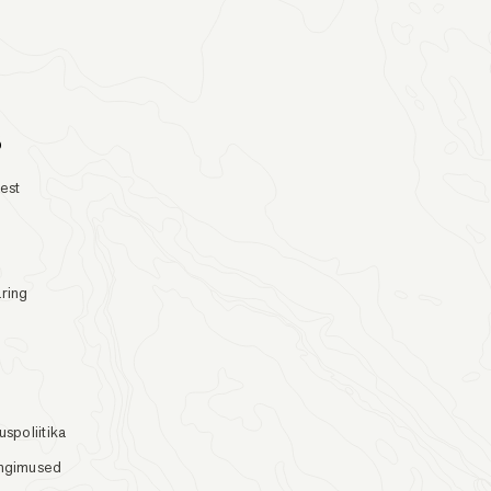
o
test
ring
s
uspoliitika
ingimused