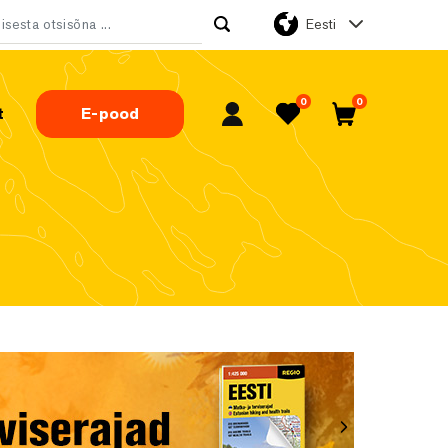
Eesti
tsi:
0
0
t
E-pood
Minu konto
Lemmikud
Ostukorv
Järgmine