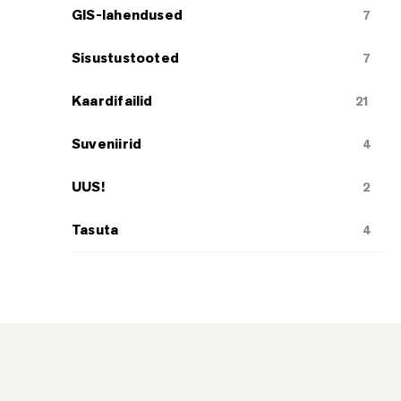
GIS-lahendused
7
Sisustustooted
7
Kaardifailid
21
Suveniirid
4
UUS!
2
Tasuta
4