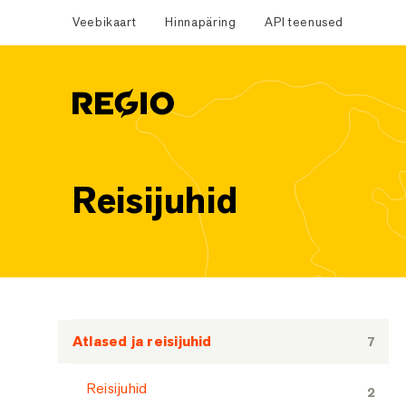
Veebikaart
Hinnapäring
API teenused
Regio
Reisijuhid
Tootekategooriad
Atlased ja reisijuhid
7
Reisijuhid
2