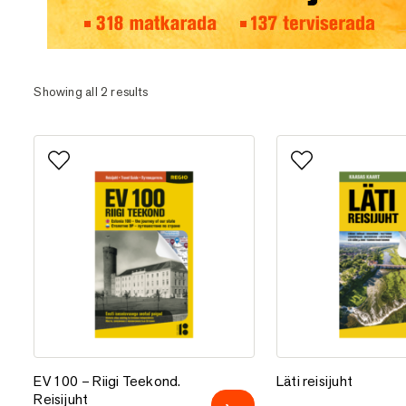
Eesti matka- ja terviserajad
Showing all 2 results
Lisa lemmikutesse
Lisa lemmikutess
EV 100 – Riigi Teekond. Reisijuht
Läti reisijuht
EV 100 – Riigi Teekond.
Läti reisijuht
Reisijuht