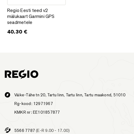
Regio Eesti teed v2 mälukaart Garmini GPS seadmetele
Regio Eesti teed v2
mälukaart Garmini GPS
seadmetele
40.30
€
Väike-Tähe tn 20, Tartu linn, Tartu linn, Tartu maakond, 51010
Rg-kood: 12971967
KMKR nr: EE101857877
5566 7787
(E-R 9.00 - 17.00)