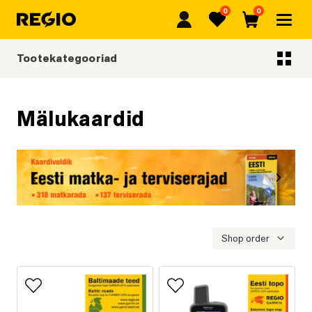
0
0
Regio
Lemmikud
Ostukorv
Tootekategooriad
Tootekategooriad
Mälukaardid
Eelmine
Järgmi
Eesti matka- ja terviserajad
Shop order
Lisa lemmikutesse
Lisa lemmikutesse