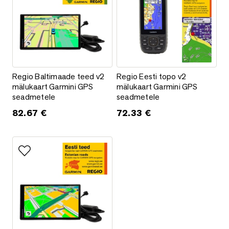
Regio Baltimaade teed v2 mälukaart Garmini GPS seadmetel
Regio Eesti topo v2 mälukaart
Regio Baltimaade teed v2
Regio Eesti topo v2
mälukaart Garmini GPS
mälukaart Garmini GPS
seadmetele
seadmetele
82.67
€
72.33
€
Lisa lemmikutesse