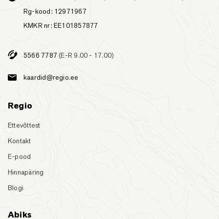
Rg-kood: 12971967
KMKR nr: EE101857877
5566 7787
(E-R 9.00 - 17.00)
kaardid@regio.ee
Regio
Ettevõttest
Kontakt
E-pood
Hinnapäring
Blogi
Abiks