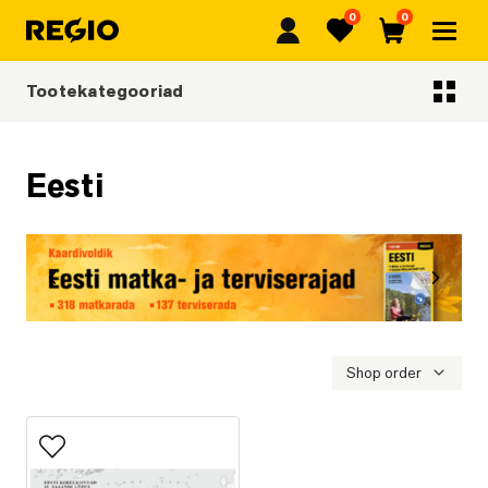
0
0
Regio
Lemmikud
Ostukorv
Tootekategooriad
Tootekategooriad
Eesti
Eelmine
Järgmi
Eesti matka- ja terviserajad
Shop order
Lisa lemmikutesse