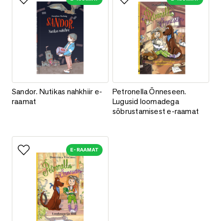
Lisa lemmikutesse
Lisa lemmikutesse
Sandor. Nutikas nahkhiir e-raamat
Petronella Õnneseen. Lugusid 
Sandor. Nutikas nahkhiir e-
Petronella Õnneseen.
raamat
Lugusid loomadega
sõbrustamisest e-raamat
E-RAAMAT
Lisa lemmikutesse