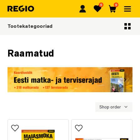
0
0
Regio
Lemmikud
Ostukorv
Tootekategooriad
Tootekategooriad
Raamatud
Eelmine
Järgmi
Eesti matka- ja terviserajad
Shop order
Lisa lemmikutesse
Lisa lemmikutesse