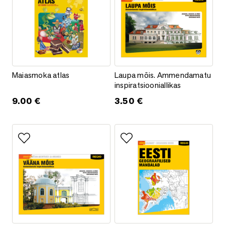
Maiasmoka atlas
Laupa mõis. Ammendamatu inspir
Maiasmoka atlas
Laupa mõis. Ammendamatu
inspiratsiooniallikas
9.00
€
3.50
€
Lisa lemmikutesse
Lisa lemmikutesse