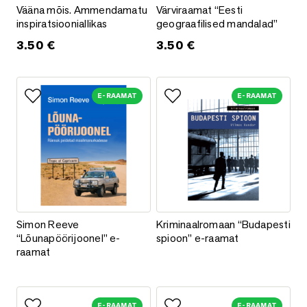
Vääna mõis. Ammendamatu inspiratsiooniallikas
Värviraamat “Eesti geograafili
Vääna mõis. Ammendamatu
Värviraamat “Eesti
inspiratsiooniallikas
geograafilised mandalad”
3.50
€
3.50
€
E-RAAMAT
E-RAAMAT
Lisa lemmikutesse
Lisa lemmikutesse
Simon Reeve “Lõunapöörijoonel” e-raamat
Kriminaalromaan “Budapesti sp
Simon Reeve
Kriminaalromaan “Budapesti
“Lõunapöörijoonel” e-
spioon” e-raamat
raamat
E-RAAMAT
E-RAAMAT