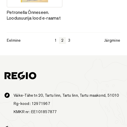
Petronella Õnneseen. Loodusuurija lood e-raamat
Petronella Õnneseen.
Loodusuurija lood e-raamat
Eelmine
1
2
3
Järgmine
Väike-Tähe tn 20, Tartu linn, Tartu linn, Tartu maakond, 51010
Rg-kood: 12971967
KMKR nr: EE101857877