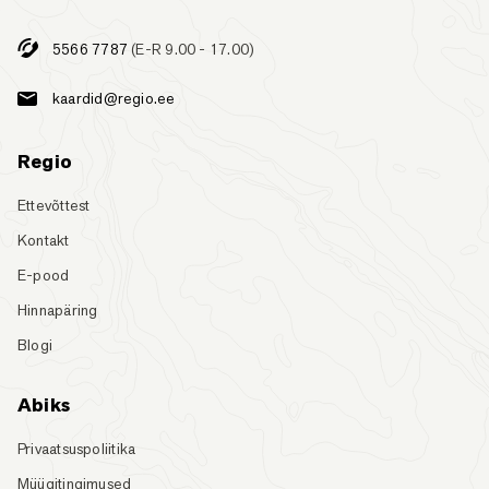
5566 7787
(E-R 9.00 - 17.00)
kaardid@regio.ee
Regio
Ettevõttest
Kontakt
E-pood
Hinnapäring
Blogi
Abiks
Privaatsuspoliitika
Müügitingimused