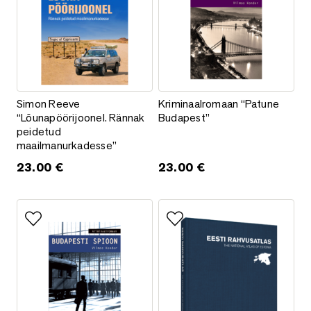
Simon Reeve “Lõunapöörijoonel. Rännak peidetud maailman
Kriminaalromaan “Patune Buda
Simon Reeve
Kriminaalromaan “Patune
“Lõunapöörijoonel. Rännak
Budapest”
peidetud
maailmanurkadesse”
23.00
€
23.00
€
Lisa lemmikutesse
Lisa lemmikutesse