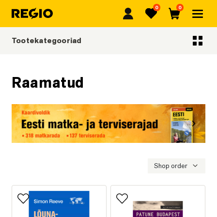
0
0
Regio
Lemmikud
Ostukorv
Tootekategooriad
Tootekategooriad
Raamatud
Eelmine
Järgmi
Eesti matka- ja terviserajad
Shop order
Lisa lemmikutesse
Lisa lemmikutesse