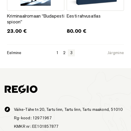
Kriminaalromaan “Budapesti spioon”
Eesti rahvusatlas
Kriminaalromaan “Budapesti
Eesti rahvusatlas
spioon”
23.00
€
80.00
€
Eelmine
1
2
3
Järgmine
Väike-Tähe tn 20, Tartu linn, Tartu linn, Tartu maakond, 51010
Rg-kood: 12971967
KMKR nr: EE101857877