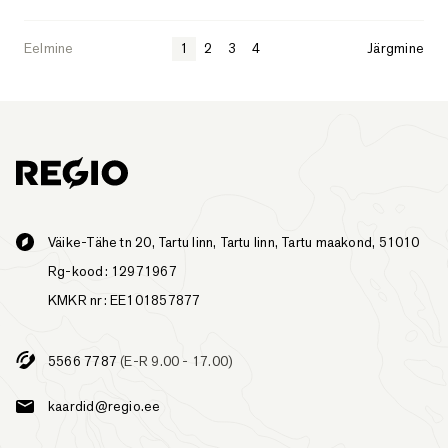
Eelmine
1
2
3
4
Järgmine
Väike-Tähe tn 20, Tartu linn, Tartu linn, Tartu maakond, 51010
Rg-kood: 12971967
KMKR nr: EE101857877
5566 7787
(E-R 9.00 - 17.00)
kaardid@regio.ee