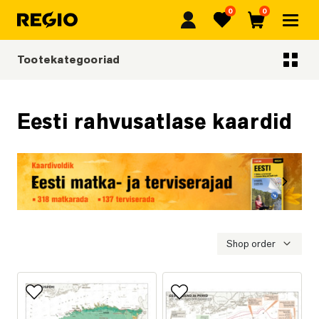
0
0
Regio
Lemmikud
Ostukorv
Tootekategooriad
Tootekategooriad
Eesti rahvusatlase kaardid
Eelmine
Järgmi
Eesti matka- ja terviserajad
Shop order
Lisa lemmikutesse
Lisa lemmikutesse