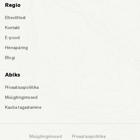
Regio
Ettevõttest
Kontakt
E-pood
Hinnapäring
Blogi
Abiks
Privaatsuspoliitika
Müügitingimused
Kauba tagastamine
Müügitingimused
Privaatsuspoliitika