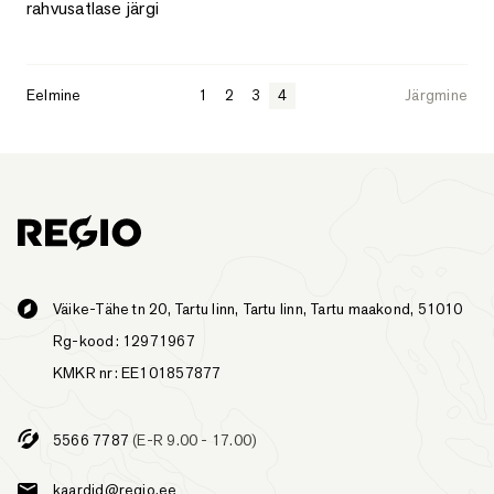
rahvusatlase järgi
Eelmine
1
2
3
4
Järgmine
Väike-Tähe tn 20, Tartu linn, Tartu linn, Tartu maakond, 51010
Rg-kood: 12971967
KMKR nr: EE101857877
5566 7787
(E-R 9.00 - 17.00)
kaardid@regio.ee