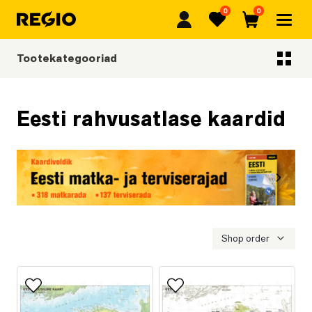
0
0
Regio
Lemmikud
Ostukorv
Tootekategooriad
Tootekategooriad
Eesti rahvusatlase kaardid
Eelmine
Järgmi
Eesti matka- ja terviserajad
Shop order
Lisa lemmikutesse
Lisa lemmikutesse