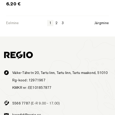
6.20
€
Eelmine
1
2
3
Järgmine
Väike-Tähe tn 20, Tartu linn, Tartu linn, Tartu maakond, 51010
Rg-kood: 12971967
KMKR nr: EE101857877
5566 7787
(E-R 9.00 - 17.00)
kaardid@regio.ee