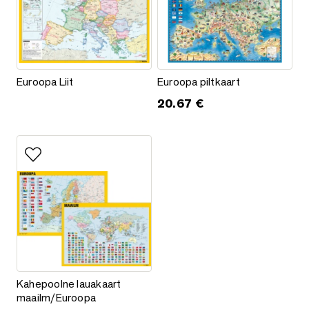
Euroopa Liit
Euroopa piltkaart
Euroopa Liit
Euroopa piltkaart
20.67
€
Lisa lemmikutesse
Kahepoolne lauakaart maailm/Euroopa
Kahepoolne lauakaart
maailm/Euroopa