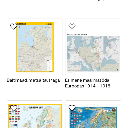
Lisa lemmikutesse
Lisa lemmikutesse
Baltimaad, metsa taustaga
Esimene maailmasõda Euroopa
Baltimaad, metsa taustaga
Esimene maailmasõda
Euroopas 1914 – 1918
Lisa lemmikutesse
Lisa lemmikutesse