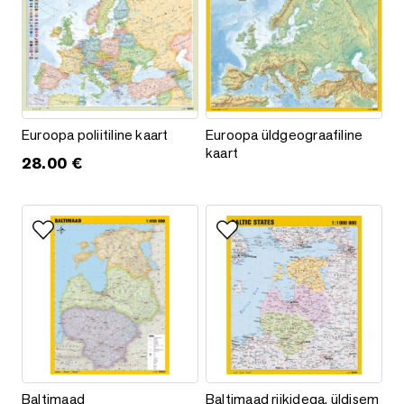
Euroopa poliitiline kaart
Euroopa üldgeograafiline kaart
Euroopa poliitiline kaart
Euroopa üldgeograafiline
kaart
28.00
€
Lisa lemmikutesse
Lisa lemmikutesse
Baltimaad
Baltimaad riikidega, üldisem
Baltimaad
Baltimaad riikidega, üldisem