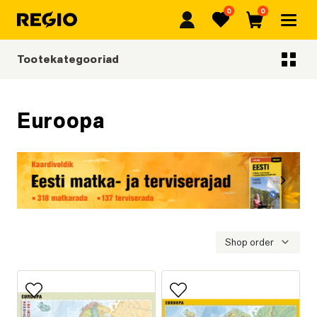
0
0
Regio
Lemmikud
Ostukorv
Tootekategooriad
Tootekategooriad
Euroopa
Eelmine
Järgmi
Eesti matka- ja terviserajad
Shop order
Lisa lemmikutesse
Lisa lemmikutesse