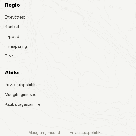
Regio
Ettevõttest
Kontakt
E-pood
Hinnapäring
Blogi
Abiks
Privaatsuspoliitika
Müügitingimused
Kauba tagastamine
Müügitingimused
Privaatsuspoliitika