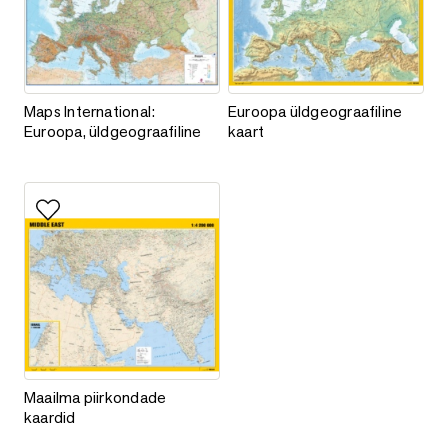
Maps International: Euroopa, üldgeograafiline
Euroopa üldgeograafiline kaart
Maps International:
Euroopa üldgeograafiline
Euroopa, üldgeograafiline
kaart
Lisa lemmikutesse
Maailma piirkondade kaardid
Maailma piirkondade
kaardid