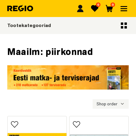
0
0
Regio
Lemmikud
Ostukorv
Tootekategooriad
Tootekategooriad
Maailm: piirkonnad
Eelmine
Järgmi
Eesti matka- ja terviserajad
Shop order
Lisa lemmikutesse
Lisa lemmikutesse