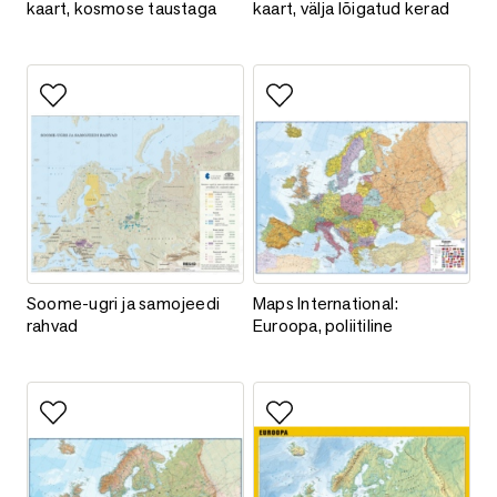
kaart, kosmose taustaga
kaart, välja lõigatud kerad
Lisa lemmikutesse
Lisa lemmikutesse
Soome-ugri ja samojeedi rahvad
Maps International: Euroopa, poli
Soome-ugri ja samojeedi
Maps International:
rahvad
Euroopa, poliitiline
Lisa lemmikutesse
Lisa lemmikutesse