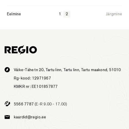
Eelmine
1
2
Järgmine
Väike-Tähe tn 20, Tartu linn, Tartu linn, Tartu maakond, 51010
Rg-kood: 12971967
KMKR nr: EE101857877
5566 7787
(E-R 9.00 - 17.00)
kaardid@regio.ee