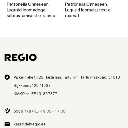
Petronella Õnneseen. Lugusid loomadega sõbrustamisest e-
Petronella Õnneseen. Lugusid 
Petronella Õnneseen.
Petronella Õnneseen.
Lugusid loomadega
Lugusid loomalastest e-
sõbrustamisest e-raamat
raamat
Väike-Tähe tn 20, Tartu linn, Tartu linn, Tartu maakond, 51010
Rg-kood: 12971967
KMKR nr: EE101857877
5566 7787
(E-R 9.00 - 17.00)
kaardid@regio.ee