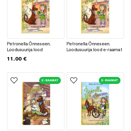
Petronella Õnneseen. Loodusuurija lood
Petronella Õnneseen. Loodusuur
Petronella Õnneseen.
Petronella Õnneseen.
Loodusuurija lood
Loodusuurija lood e-raamat
11.00
€
E-RAAMAT
E-RAAMAT
Lisa lemmikutesse
Lisa lemmikutesse