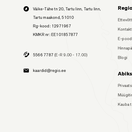
Regi
Väike-Tähe tn 20, Tartu linn, Tartu linn,
Tartu maakond, 51010
Ettevõt
Rg-kood: 12971967
Kontakt
KMKR nr: EE101857877
E-pood
Hinnapä
5566 7787
(E-R 9.00 - 17.00)
Blogi
kaardid@regio.ee
Abik
Privaats
Müügit
Kauba 