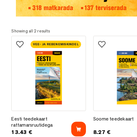
Eesti matka- ja terviserajad
Showing all 2 results
VEE- JA REBENEMISKINDEL
Lisa lemmikutesse
Lisa lemmikutess
Eesti teedekaart rattamarsruutidega
Soome teedekaart
Eesti teedekaart
Soome teedekaart
rattamarsruutidega
13.43
€
8.27
€