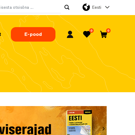
Eesti
tsi:
0
0
t
E-pood
Minu konto
Lemmikud
Ostukorv
Järgmine