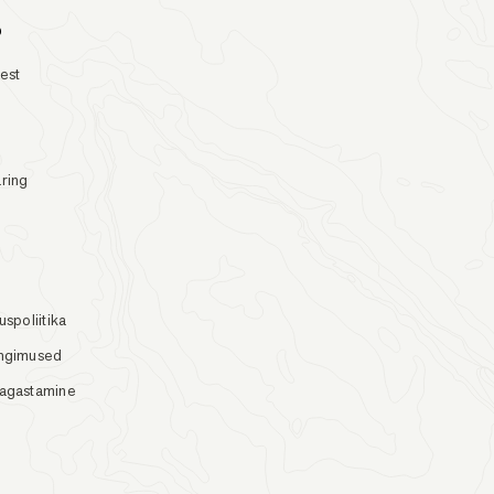
o
test
ring
s
uspoliitika
ingimused
tagastamine