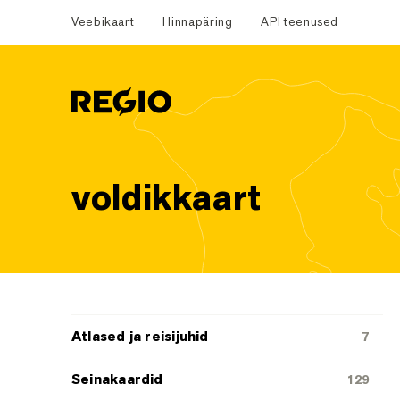
Veebikaart
Hinnapäring
API teenused
Regio
voldikkaart
Tootekategooriad
Atlased ja reisijuhid
7
Seinakaardid
129