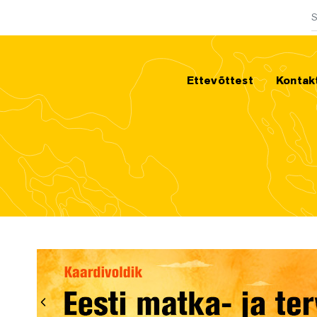
O
Ettevõttest
Kontak
Eelmine