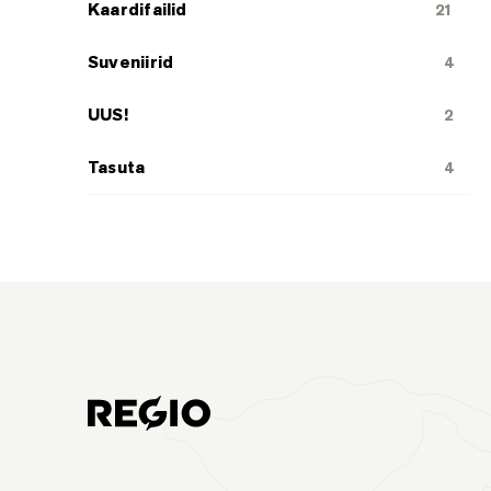
Kaardifailid
21
Suveniirid
4
UUS!
2
Tasuta
4