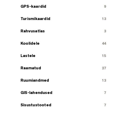
GPS-kaardid
9
Turismikaardid
13
Rahvusatlas
3
Koolidele
44
Lastele
15
Raamatud
27
Ruumiandmed
13
GIS-lahendused
7
Sisustustooted
7