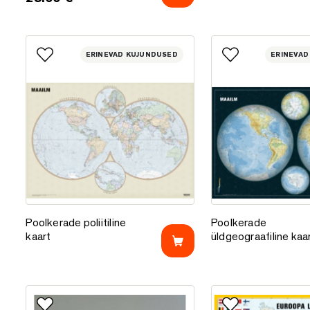
ERINEVAD KUJUNDUSED
ERINEVAD
Lisa lemmikutesse
Lisa lemmikutess
Poolkerade poliitiline kaart
Poolkerade üldgeogr
Poolkerade poliitiline
Poolkerade
kaart
üldgeograafiline kaa