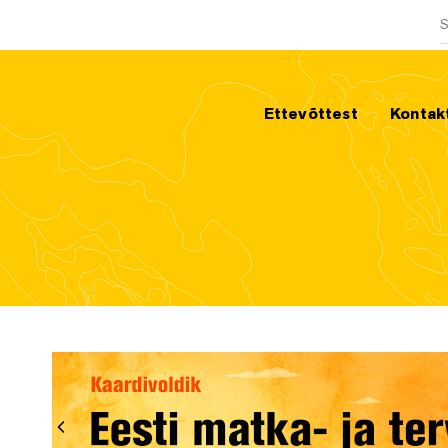
O
Ettevõttest
Kontak
Eelmine