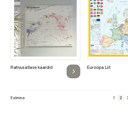
Lisa lemmikutesse
Lisa lemmikutess
Rahvusatlase kaardid
Euroopa Liit
Rahvusatlase kaardid
Euroopa Liit
Eelmine
1
2