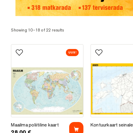
Eesti matka- ja terviserajad
Showing 10–18 of 22 results
UUS!
Lisa lemmikutesse
Lisa lemmikutess
Maailma poliitiline kaart
Kontuurkaart seinal
Maailma poliitiline kaart
Kontuurkaart seinal
28.00
€