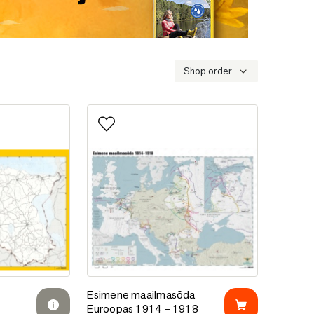
Shop order
e
Lisa lemmikutesse
e
Esimene maailmasõda Euroopas 1914 – 1918
e
Esimene maailmasõda
Euroopas 1914 – 1918