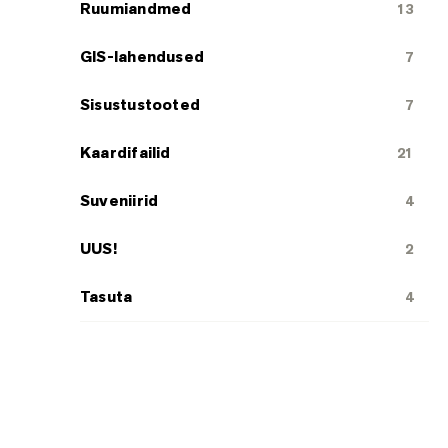
Ruumiandmed
13
GIS-lahendused
7
Sisustustooted
7
Kaardifailid
21
Suveniirid
4
UUS!
2
Tasuta
4