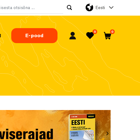
Eesti
tsi:
0
0
t
E-pood
Minu konto
Lemmikud
Ostukorv
Järgmine