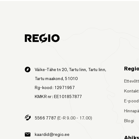
Regi
Väike-Tähe tn 20, Tartu linn, Tartu linn,
Tartu maakond, 51010
Ettevõt
Rg-kood: 12971967
Kontakt
KMKR nr: EE101857877
E-pood
Hinnapä
5566 7787
(E-R 9.00 - 17.00)
Blogi
kaardid@regio.ee
Abik