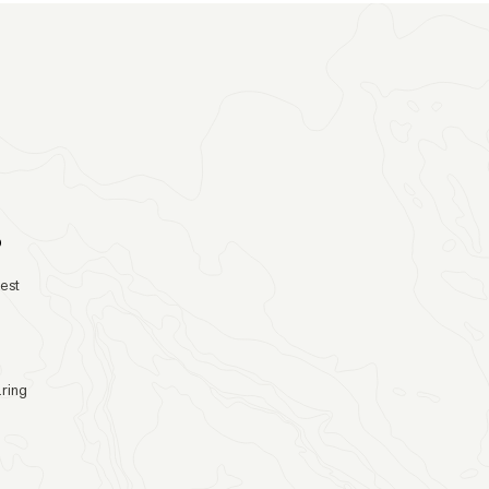
o
test
ring
s