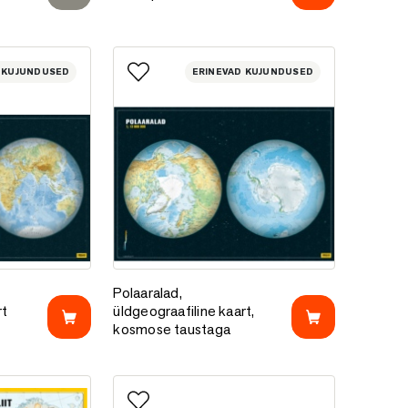
 KUJUNDUSED
ERINEVAD KUJUNDUSED
e
Lisa lemmikutesse
aafiline kaart
Polaaralad, üldgeograafiline kaart, kosmose t
Polaaralad,
rt
üldgeograafiline kaart,
kosmose taustaga