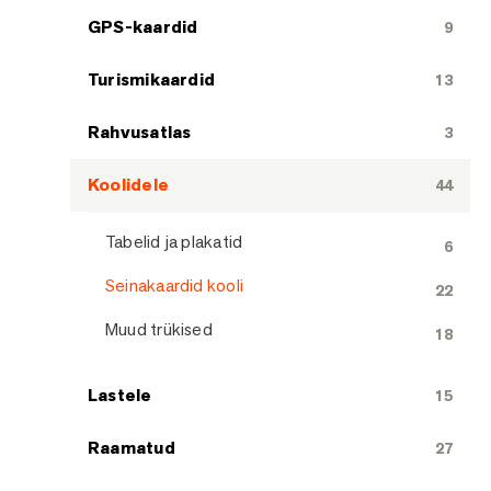
GPS-kaardid
9
Turismikaardid
13
Rahvusatlas
3
Koolidele
44
Tabelid ja plakatid
6
Seinakaardid kooli
22
Muud trükised
18
Lastele
15
Raamatud
27