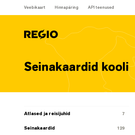
Veebikaart
Hinnapäring
API teenused
Regio
Seinakaardid kooli
Tootekategooriad
Atlased ja reisijuhid
7
Seinakaardid
129