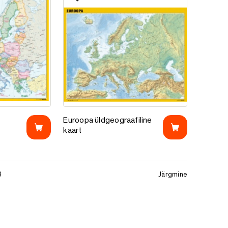
e
Lisa lemmikutesse
Euroopa üldgeograafiline kaart
Euroopa üldgeograafiline
kaart
3
Järgmine