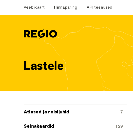
Veebikaart
Hinnapäring
API teenused
Regio
Lastele
Tootekategooriad
Atlased ja reisijuhid
7
Seinakaardid
129