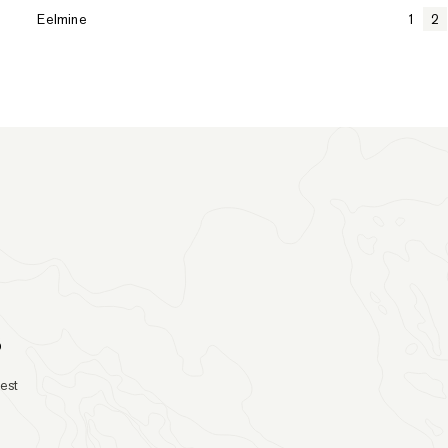
Eelmine
1
2
o
test