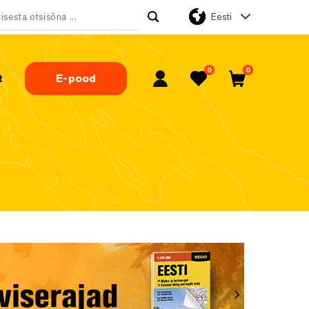
Eesti
tsi:
0
0
t
E-pood
Minu konto
Lemmikud
Ostukorv
Järgmine