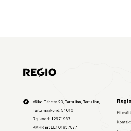
Regi
Väike-Tähe tn 20, Tartu linn, Tartu linn,
Tartu maakond, 51010
Ettevõt
Rg-kood: 12971967
Kontakt
KMKR nr: EE101857877