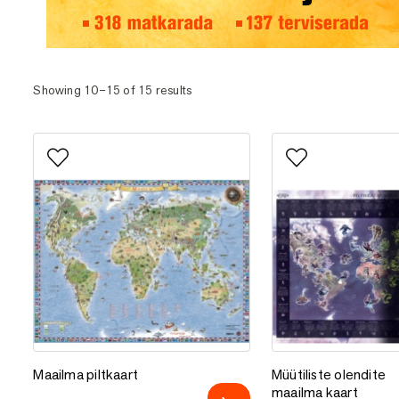
Eesti matka- ja terviserajad
Showing 10–15 of 15 results
Lisa lemmikutesse
Lisa lemmikutess
Maailma piltkaart
Müütiliste olendite 
Maailma piltkaart
Müütiliste olendite
maailma kaart