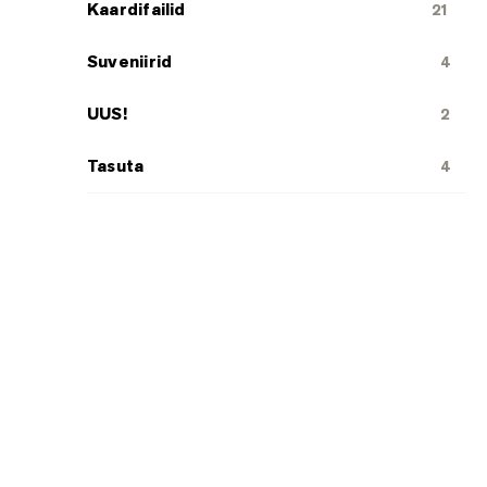
Kaardifailid
21
Suveniirid
4
UUS!
2
Tasuta
4