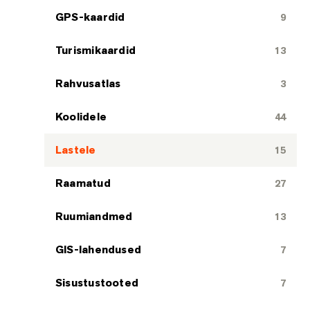
GPS-kaardid
9
Turismikaardid
13
Rahvusatlas
3
Koolidele
44
Lastele
15
Raamatud
27
Ruumiandmed
13
GIS-lahendused
7
Sisustustooted
7