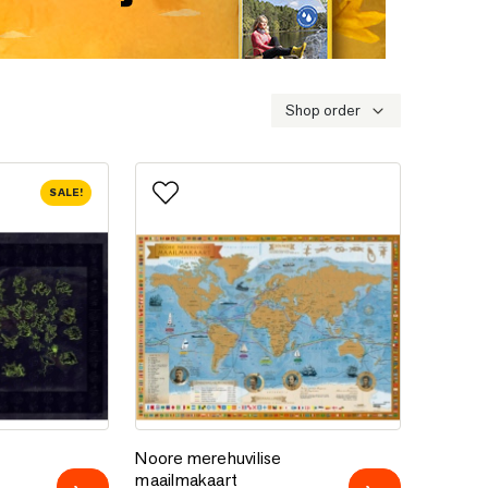
Shop order
SALE!
e
Lisa lemmikutesse
maailma kaart
Noore merehuvilise maailmakaart
Noore merehuvilise
maailmakaart