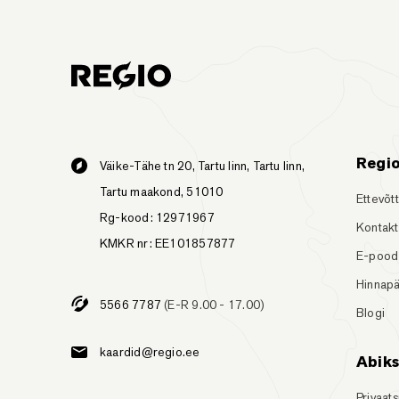
Regi
Väike-Tähe tn 20, Tartu linn, Tartu linn,
Tartu maakond, 51010
Ettevõt
Rg-kood: 12971967
Kontakt
KMKR nr: EE101857877
E-pood
Hinnapä
5566 7787
(E-R 9.00 - 17.00)
Blogi
kaardid@regio.ee
Abik
Privaats