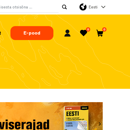
Eesti
tsi:
0
0
t
E-pood
Minu konto
Lemmikud
Ostukorv
Järgmine