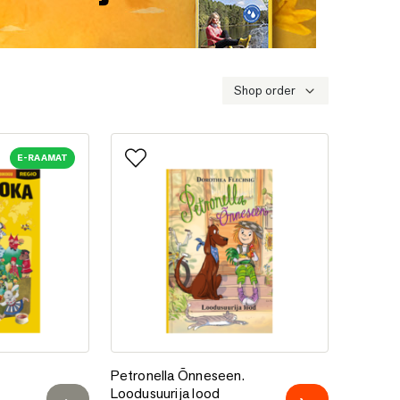
Shop order
E-RAAMAT
e
Lisa lemmikutesse
raamat
Petronella Õnneseen. Loodusuurija lood
Petronella Õnneseen.
Loodusuurija lood