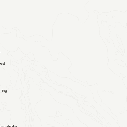
o
test
ring
s
uspoliitika