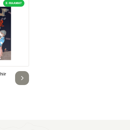
E-RAAMAT
e
hiir e-raamat
hiir