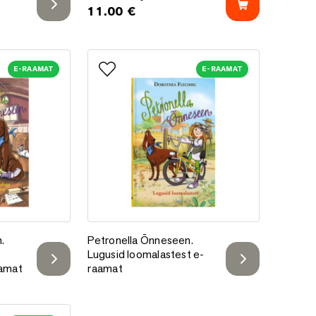
11.00
€
E-RAAMAT
E-RAAMAT
e
Lisa lemmikutesse
n. Lugusid loomadega sõbrustamisest e-raamat
Petronella Õnneseen. Lugusid loomalastest e
.
Petronella Õnneseen.
Lugusid loomalastest e-
aamat
raamat