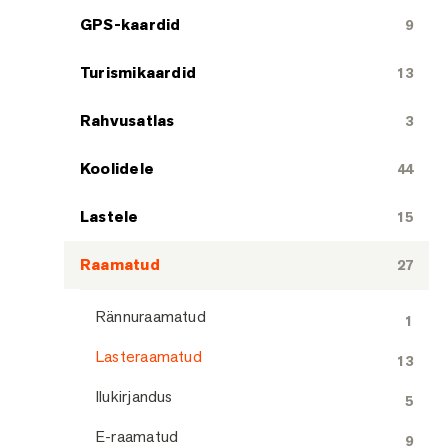
GPS-kaardid
9
Turismikaardid
13
Rahvusatlas
3
Koolidele
44
Lastele
15
Raamatud
27
Rännuraamatud
1
Lasteraamatud
13
Ilukirjandus
5
E-raamatud
9