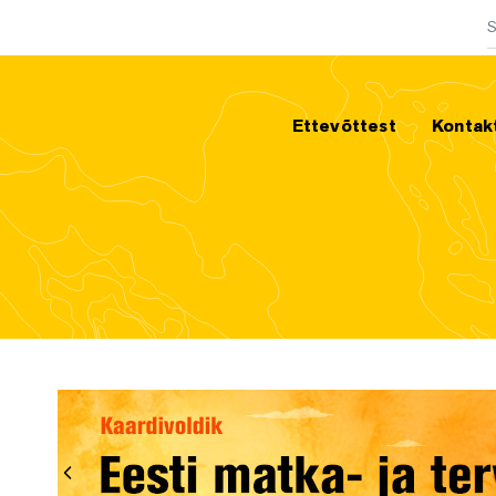
O
Ettevõttest
Kontak
Eelmine