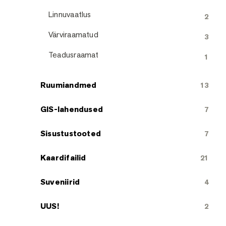
Linnuvaatlus
2
Värviraamatud
3
Teadusraamat
1
Ruumiandmed
13
GIS-lahendused
7
Sisustustooted
7
Kaardifailid
21
Suveniirid
4
UUS!
2