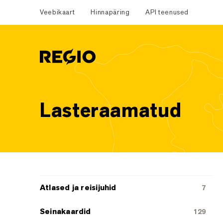
Veebikaart
Hinnapäring
API teenused
Regio
Lasteraamatud
Tootekategooriad
Atlased ja reisijuhid
7
Seinakaardid
129