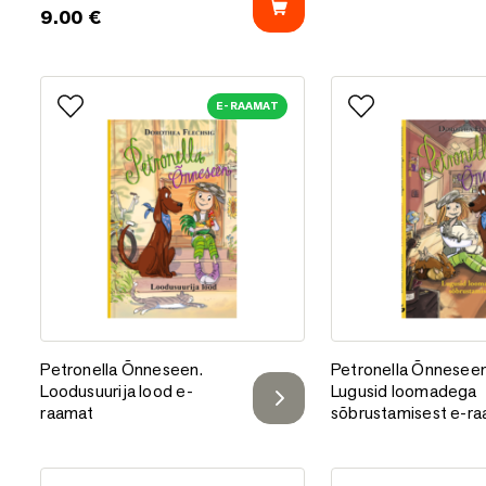
9.00
€
E-RAAMAT
Lisa lemmikutesse
Lisa lemmikutess
Petronella Õnneseen. Loodusuurija lood e-raamat
Petronella Õnnesee
Petronella Õnneseen.
Petronella Õnneseen
Loodusuurija lood e-
Lugusid loomadega
raamat
sõbrustamisest e-r