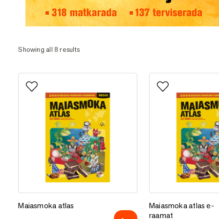
Eesti matka- ja terviserajad
Showing all 8 results
Lisa lemmikutesse
Lisa lemmikutess
Maiasmoka atlas
Maiasmoka atlas e-
Maiasmoka atlas
Maiasmoka atlas e-
raamat