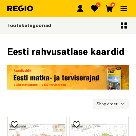
0
0
Regio
Lemmikud
Ostukorv
Tootekategooriad
Tootekategooriad
Eesti rahvusatlase kaardid
Eelmine
Järgmi
Eesti matka- ja terviserajad
Shop order
Lisa lemmikutesse
Lisa lemmikutesse