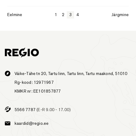
Eelmine
1
2
3
4
Järgmine
Väike-Tähe tn 20, Tartu linn, Tartu linn, Tartu maakond, 51010
Rg-kood: 12971967
KMKR nr: EE101857877
5566 7787
(E-R 9.00 - 17.00)
kaardid@regio.ee