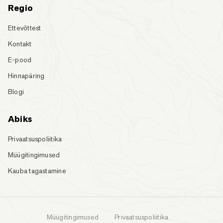
Regio
Ettevõttest
Kontakt
E-pood
Hinnapäring
Blogi
Abiks
Privaatsuspoliitika
Müügitingimused
Kauba tagastamine
Müügitingimused
Privaatsuspoliitika