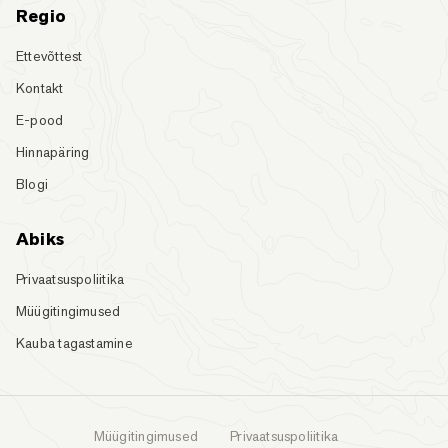
Regio
Ettevõttest
Kontakt
E-pood
Hinnapäring
Blogi
Abiks
Privaatsuspoliitika
Müügitingimused
Kauba tagastamine
Müügitingimused
Privaatsuspoliitika