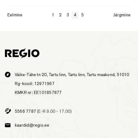
Eelmine
1
2
3
4
5
Järgmine
Väike-Tähe tn 20, Tartu linn, Tartu linn, Tartu maakond, 51010
Rg-kood: 12971967
KMKR nr: EE101857877
5566 7787
(E-R 9.00 - 17.00)
kaardid@regio.ee