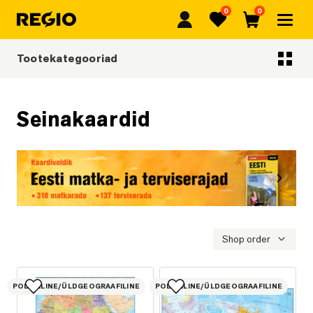
0
0
Regio
Lemmikud
Ostukorv
Tootekategooriad
Tootekategooriad
Seinakaardid
Eelmine
Järgmi
Eesti matka- ja terviserajad
Shop order
POLIITILINE/ÜLDGEOGRAAFILINE
POLIITILINE/ÜLDGEOGRAAFILINE
Lisa lemmikutesse
Lisa lemmikutesse