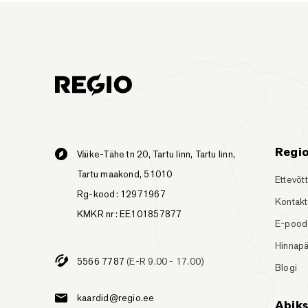
Regi
Väike-Tähe tn 20, Tartu linn, Tartu linn,
Tartu maakond, 51010
Ettevõt
Rg-kood: 12971967
Kontakt
KMKR nr: EE101857877
E-pood
Hinnapä
5566 7787
(E-R 9.00 - 17.00)
Blogi
kaardid@regio.ee
Abik