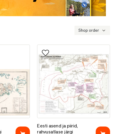
Shop order
e
Lisa lemmikutesse
emaa atlase järgi
Eesti asend ja piirid, rahvusatlase järgi
Eesti asend ja piirid,
i
rahvusatlase järgi