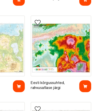
e
Lisa lemmikutesse
satlase järgi
Eesti kõrgussuhted, rahvusatlase järgi
Eesti kõrgussuhted,
rahvusatlase järgi