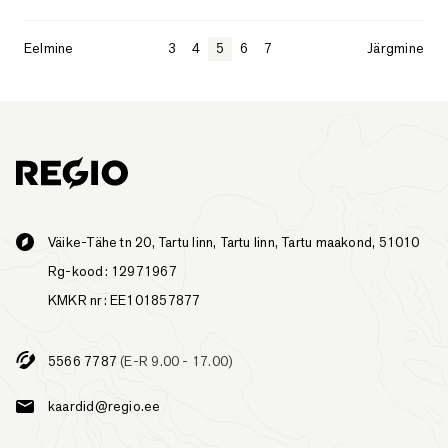
Eelmine
3
4
5
6
7
Järgmine
Väike-Tähe tn 20, Tartu linn, Tartu linn, Tartu maakond, 51010
Rg-kood: 12971967
KMKR nr: EE101857877
5566 7787
(E-R 9.00 - 17.00)
kaardid@regio.ee