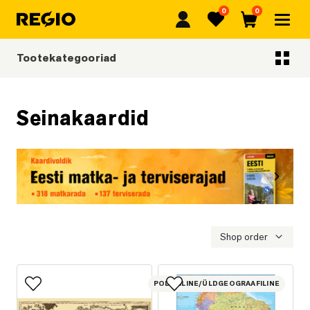
0
0
Regio
Lemmikud
Ostukorv
Tootekategooriad
Tootekategooriad
Seinakaardid
Eelmine
Järgmi
Eesti matka- ja terviserajad
Shop order
POLIITILINE/ÜLDGEOGRAAFILINE
Lisa lemmikutesse
Lisa lemmikutesse