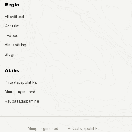
Regio
Ettevõttest
Kontakt
E-pood
Hinnapäring
Blogi
Abiks
Privaatsuspoliitika
Müügitingimused
Kauba tagastamine
Müügitingimused
Privaatsuspoliitika