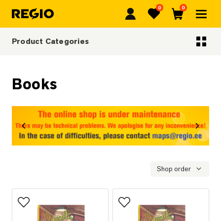
0
0
Regio
Favorites
Cart
Product Categories
Categoriescategories
Books
revious
Next
Shop order
Add to favorites
Add to favorites