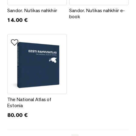
Sandor. Nutikas nahkhiir
Sandor. Nutikas nahkhiir e-book
Sandor. Nutikas nahkhiir
Sandor. Nutikas nahkhiir e-
book
14.00
€
Add to favorites
The National Atlas of Estonia
The National Atlas of
Estonia
80.00
€