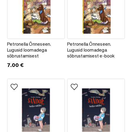
Petronella Õnneseen. Lugusid loomadega sõbrustamisest
Petronella Õnneseen. Lugusid 
Petronella Õnneseen.
Petronella Õnneseen.
Lugusid loomadega
Lugusid loomadega
sõbrustamisest
sõbrustamisest e-book
7.00
€
Add to favorites
Add to favorites