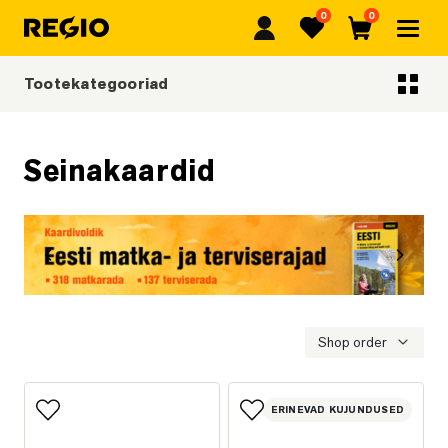
0
0
Regio
Lemmikud
Ostukorv
Tootekategooriad
Tootekategooriad
Seinakaardid
Eelmine
Järgmi
Eesti matka- ja terviserajad
Shop order
ERINEVAD KUJUNDUSED
Lisa lemmikutesse
Lisa lemmikutesse