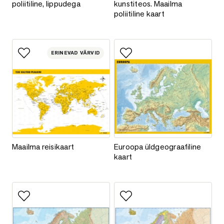
poliitiline, lippudega
kunstiteos. Maailma
poliitiline kaart
ERINEVAD VÄRVID
Lisa lemmikutesse
Lisa lemmikutesse
Maailma reisikaart
Euroopa üldgeograafiline kaart
Maailma reisikaart
Euroopa üldgeograafiline
kaart
Lisa lemmikutesse
Lisa lemmikutesse