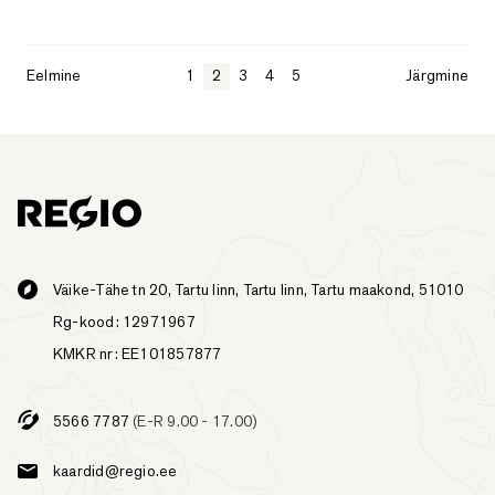
Eelmine
1
2
3
4
5
Järgmine
Väike-Tähe tn 20, Tartu linn, Tartu linn, Tartu maakond, 51010
Rg-kood: 12971967
KMKR nr: EE101857877
5566 7787
(E-R 9.00 - 17.00)
kaardid@regio.ee