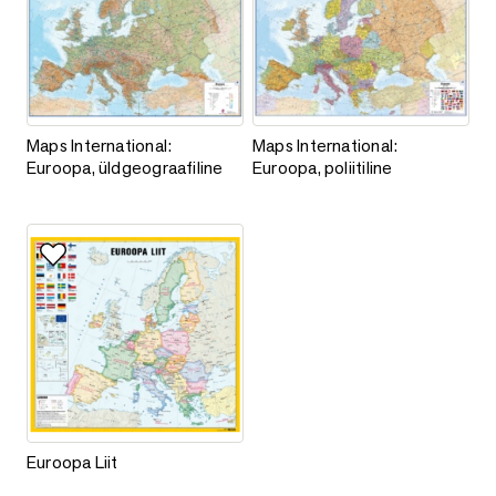
Maps International: Euroopa, üldgeograafiline
Maps International: Euroopa, poli
Maps International:
Maps International:
Euroopa, üldgeograafiline
Euroopa, poliitiline
Lisa lemmikutesse
Euroopa Liit
Euroopa Liit