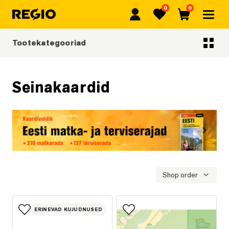
0
0
Regio
Lemmikud
Ostukorv
Tootekategooriad
Tootekategooriad
Seinakaardid
Eelmine
Järgmi
Eesti matka- ja terviserajad
Shop order
ERINEVAD KUJUDNUSED
Lisa lemmikutesse
Lisa lemmikutesse