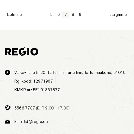
Eelmine
5
6
7
8
9
Järgmine
Väike-Tähe tn 20, Tartu linn, Tartu linn, Tartu maakond, 51010
Rg-kood: 12971967
KMKR nr: EE101857877
5566 7787
(E-R 9.00 - 17.00)
kaardid@regio.ee