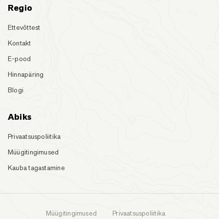
Regio
Ettevõttest
Kontakt
E-pood
Hinnapäring
Blogi
Abiks
Privaatsuspoliitika
Müügitingimused
Kauba tagastamine
Müügitingimused
Privaatsuspoliitika