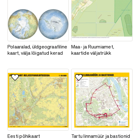
Polaaralad, üldgeograafiline kaart, välja lõigatud kerad
Maa- ja Ruumiamet, kaartide väl
Polaaralad, üldgeograafiline
Maa- ja Ruumiamet,
kaart, välja lõigatud kerad
kaartide väljatrükk
Lisa lemmikutesse
Lisa lemmikutesse
Eesti põhikaart
Tartu linnamüür ja bastionid
Eesti põhikaart
Tartu linnamüür ja bastionid