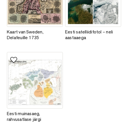
Kaart van Sweden, Delafeuille 1735
Eesti satelliidifotol – neli aasta
Kaart van Sweden,
Eesti satelliidifotol – neli
Delafeuille 1735
aastaaega
Lisa lemmikutesse
Eesti muinasaeg, rahvusatlase järgi
Eesti muinasaeg,
rahvusatlase järgi