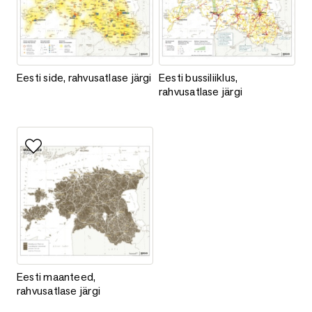
Eesti side, rahvusatlase järgi
Eesti bussiliiklus, rahvusatlase jä
Eesti side, rahvusatlase järgi
Eesti bussiliiklus,
rahvusatlase järgi
Lisa lemmikutesse
Eesti maanteed, rahvusatlase järgi
Eesti maanteed,
rahvusatlase järgi