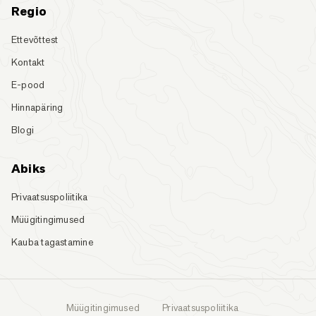
Regio
Ettevõttest
Kontakt
E-pood
Hinnapäring
Blogi
Abiks
Privaatsuspoliitika
Müügitingimused
Kauba tagastamine
Müügitingimused
Privaatsuspoliitika