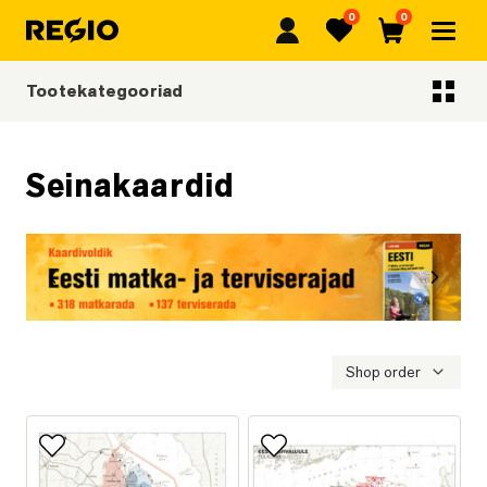
0
0
Regio
Lemmikud
Ostukorv
Tootekategooriad
Tootekategooriad
Seinakaardid
Eelmine
Järgmi
Eesti matka- ja terviserajad
Shop order
Lisa lemmikutesse
Lisa lemmikutesse