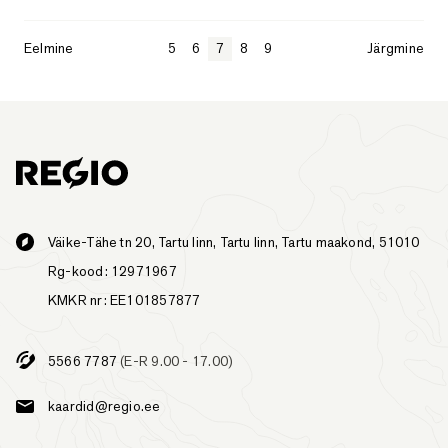
Eelmine
5
6
7
8
9
Järgmine
Väike-Tähe tn 20, Tartu linn, Tartu linn, Tartu maakond, 51010
Rg-kood: 12971967
KMKR nr: EE101857877
5566 7787
(E-R 9.00 - 17.00)
kaardid@regio.ee