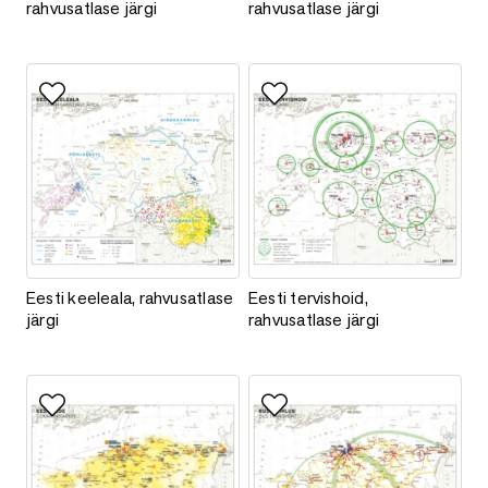
rahvusatlase järgi
rahvusatlase järgi
Lisa lemmikutesse
Lisa lemmikutesse
Eesti keeleala, rahvusatlase järgi
Eesti tervishoid, rahvusatlase jä
Eesti keeleala, rahvusatlase
Eesti tervishoid,
järgi
rahvusatlase järgi
Lisa lemmikutesse
Lisa lemmikutesse